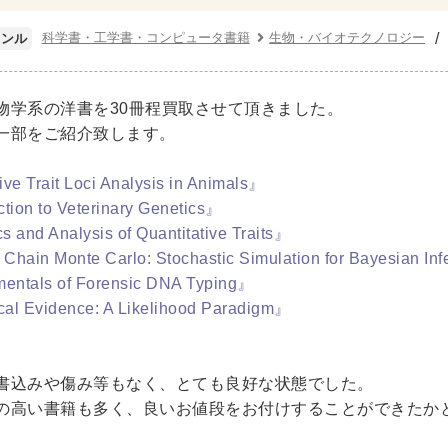
ネス書
マーケティング・セールス
マネジメント・人材管理
科学書・工学書・コンピュータ書籍
生物・バイオテクノロジー
ャンル
・アカウンティング
金融・ファイナンス・投資
・建築・デザイン・音楽
物学系の洋書を30冊程買取させて頂きました。
一部をご紹介致します。
インテリアデザイン・建築デザイン
他建築・芸術
住宅
・工芸
日本の伝統文化
東洋の建築
楽譜・スコア・音楽
ve Trait Loci Analysis in Animals』
tion to Veterinary Genetics』
係
 and Analysis of Quantitative Traits』
Chain Monte Carlo: Stochastic Simulation for Bayesian In
・工学書・コンピュータ書籍
ntals of Forensic DNA Typing』
学・天文学
工学書
数学書
海洋学
物理学
生物
ical Evidence: A Likelihood Paradigm』
・通信
IT・テクノロジー・コンピュータ
エネルギー
他
。
・東洋医学書
書込みや傷み等もなく、とても良好な状態でした。
の高い書籍も多く、良いお値段をお付けすることができたか
書・歯科衛生士
看護学書
眼科学
精神医学書
臨床医
ビリテーション医学
伝統医学・東洋医学
基礎医学
小児