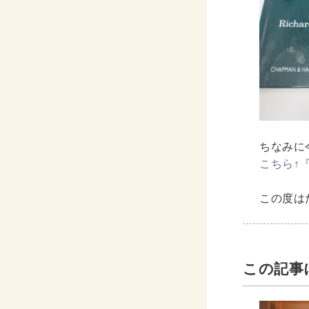
CD・
洋書
洋書
英語
その他
ちなみに
その他
こちら↑『Sta
この度は
木版画・
木版画
この記事