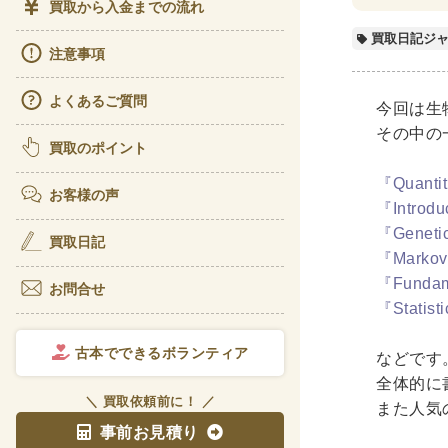
買取から入金までの流れ
ビジ
買取日記ジ
注意事項
経理
よくあるご質問
アート
今回は生
その中の
書道
買取のポイント
彫刻
『Quantiti
お客様の声
『Introduc
理工書関
『Genetics
買取日記
『Markov 
科学書
『Fundame
お問合せ
宇宙
『Statist
電気
古本でできるボランティア
などです
医学書
全体的に
＼ 買取依頼前に！ ／
また人気
歯学
事前お見積り
リハ