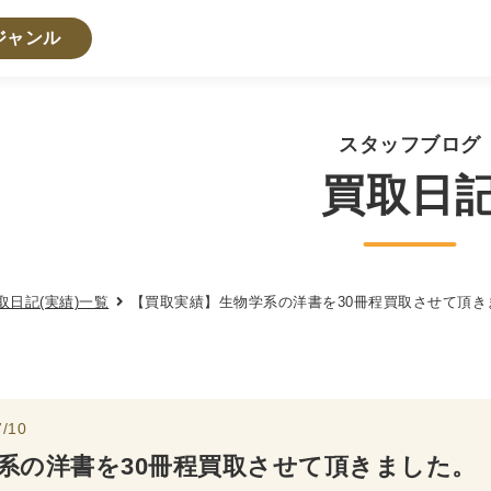
ジャンル
・人文書籍関係
スタッフブログ
買取日
・心理学・思想書
学書
倫理学・道徳
宗教書
心理学
文化人類学・民俗
学
論理学
取日記(実績)一覧
【買取実績】生物学系の洋書を30冊程買取させて頂き
法学書
学
政治
法律学
環境・エコロジー
社会学
福祉 
・地理
/10
史
他歴史地理学
地図・地理・地域研究
日本史
考古
系の洋書を30冊程買取させて頂きました。
・経営書・ビジネス書