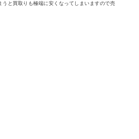
まうと買取りも極端に安くなってしまいますので売
ア
占い
手芸・クラフト
ハイキング・クライミング
工学・技術・環境
語学検定・通訳
信
食品・衛生・福祉