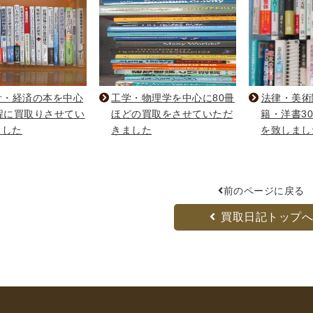
計・経済の本を中心
工学・物理学を中心に80冊
法律・美術
程に買取りさせてい
ほどの買取をさせていただ
籍・洋書3
ました
きました
を致しまし
前のページに戻る
買取日記トップ