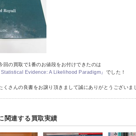
DVD
洋書
今回の買取で1番のお値段をお付けできたのは
tistical Evidence: A Likelihood Paradigm』
でした！
たくさんの良書をお譲り頂きまして誠にありがとうございま
浮世絵
・浮世絵
に関連する買取実績