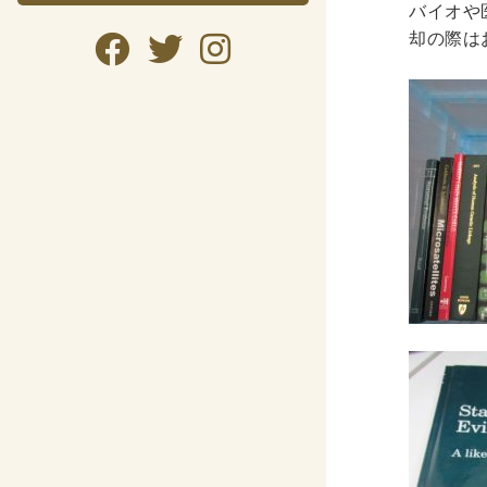
バイオや
却の際は
暮らし・
暮らし
ガー
美容
趣味・
自転
資格検
公務
語学
CD・DVD