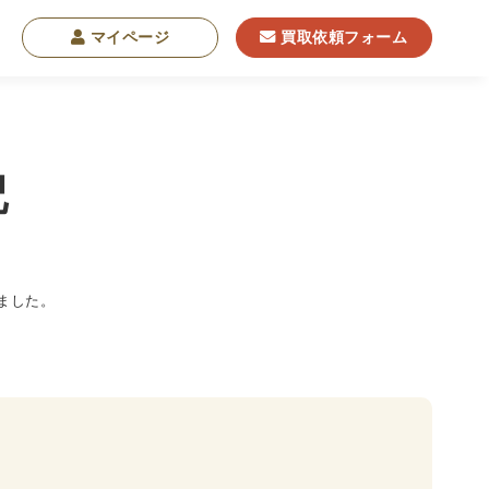
マイページ
買取依頼フォーム
記
学
東洋哲学
東洋思想
現象学
西洋哲学
ました。
・NGO・NPO
軍事・外交・国際関係
学書