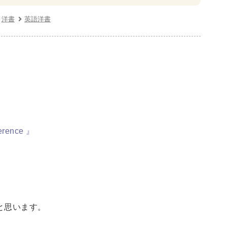
・リーダーシップ
経営学
経済学・経済事情
洋書
英語洋書
建築
写真 ・絵画 ・美術
建築家・建設・建築構造
書
西洋の建築
ference 』
・バイオテクノロジー
科学書
農学
金属・鉱学
理工書
化学
地球科学・エコロジー
と思います。
学一般
薬学書
針灸・漢方
科学
整形外科学