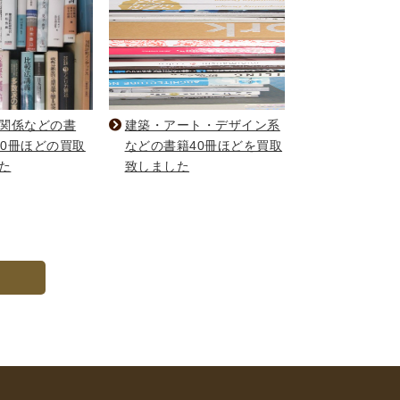
関係などの書
建築・アート・デザイン系
00冊ほどの買取
などの書籍40冊ほどを買取
た
致しました
へ