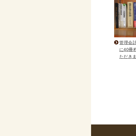
管理会
に40冊
ただき