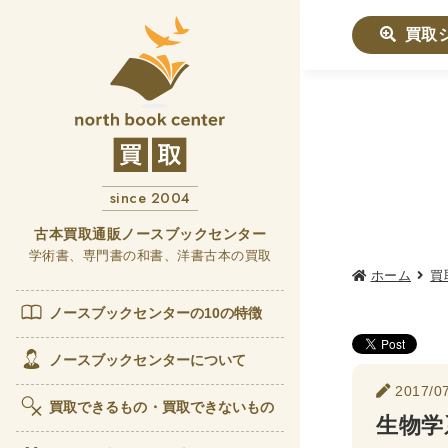
買取
社会学書
哲学書
since 2004
他哲
言語
古本買取通販ノースブックセンター
学術書、専門書の和書、洋書古本の買取
ホーム
買
政治・
女性
ノースブックセンターの10の特徴
歴史書
ノースブックセンターについて
2017/07
世界
買取できるもの・買取できないもの
生物学
経済書