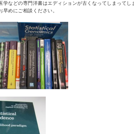
医学などの専門洋書はエディションが古くなってしまってし
お早めにご相談ください。
趣味・実用書他
と健康
デニング
クッキング・レシピ本・グルメ
住まい・インテリ
・着物・ファッション
スポーツ
車・サイクリング
釣り
キャンプ
他スポーツ
登山・
定・辞書辞典
員・教員採用試験
医療・看護資格
就職対策
英語学習
辞典・辞典
法律・ビジネス・事務資格関連
運輸・船舶・通
・Blu-ray