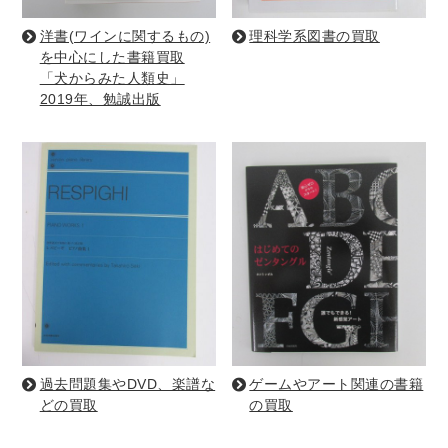
洋書(ワインに関するもの)
理科学系図書の買取
暮らし・趣味・実用書他
を中心にした書籍買取
「犬からみた人類史」
暮らしと健康
2019年、勉誠出版
ガーデニング
クッキング・レシピ本・グルメ
住まい・インテリア
占い
手芸・クラフト
美容・着物・ファッション
趣味・スポーツ
自転車・サイクリング
釣り
キャンプ
他スポーツ
登山・ハイキング・クライミング
資格検定・辞書辞典
公務員・教員採用試験
医療・看護資格
過去問題集やDVD、楽譜な
ゲームやアート関連の書籍
就職対策
英語学習
工学・技術・環境
どの買取
の買取
語学検定・通訳
語学辞典・辞典