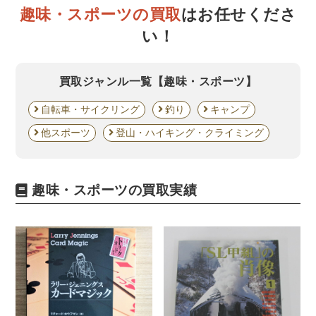
世界史
他歴史地理学
地図・地理・地域研究
趣味・スポーツの買取
はお任せくださ
日本史
考古学書
い！
経済書・経営書・ビジネス書
買取ジャンル一覧
【趣味・スポーツ】
ビジネス書
マーケティング・セールス
マネジメント・人材管理・リーダーシップ
経営学
自転車・サイクリング
釣り
キャンプ
経済学・経済事情
経理・アカウンティング
他スポーツ
登山・ハイキング・クライミング
金融・ファイナンス・投資
アート・建築・デザイン・音楽
趣味・スポーツの買取実績
書道
インテリアデザイン・建築デザイン
他建築・芸術
住宅建築
写真 ・絵画 ・美術
建築家・建設・建築構造
彫刻・工芸
日本の伝統文化
東洋の建築
楽譜・スコア・音楽書
西洋の建築