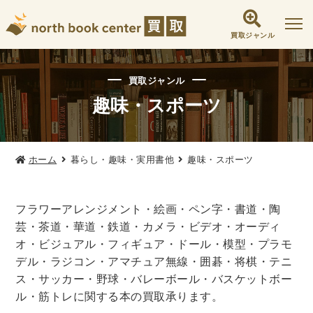
買取ジャンル
社会学書・人文書籍関係
買取ジャンル
哲学書・心理学・思想書
趣味・スポーツ
他哲学書
倫理学・道徳
宗教書
心理学
文化人類学・民俗学
東洋哲学
東洋思想
ホーム
暮らし・趣味・実用書他
趣味・スポーツ
現象学
西洋哲学
言語学
論理学
政治・法学書
フラワーアレンジメント・絵画・ペン字・書道・陶
女性学
政治
法律学
環境・エコロジー
芸・茶道・華道・鉄道・カメラ・ビデオ・オーディ
社会学
福祉 ・NGO・NPO
オ・ビジュアル・フィギュア・ドール・模型・プラモ
軍事・外交・国際関係
デル・ラジコン・アマチュア無線・囲碁・将棋・テニ
ス・サッカー・野球・バレーボール・バスケットボー
歴史書・地理
ル・筋トレに関する本の買取承ります。