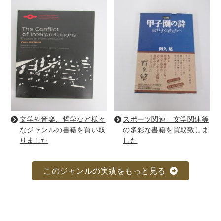
法律・ビジネス・事務資格関連
運輸・船舶・通信
食品・衛生・福祉
CD・DVD・Blu-ray
CD・DVD
洋書
文学や音楽、哲学など様々
スポーツ関連、文学関連等
洋書
なジャンルの書籍を買い取
の多彩な書籍を買取致しま
英語洋書
りました
した
その他
このジャンルの実績をもっと見る
その他
木版画・浮世絵