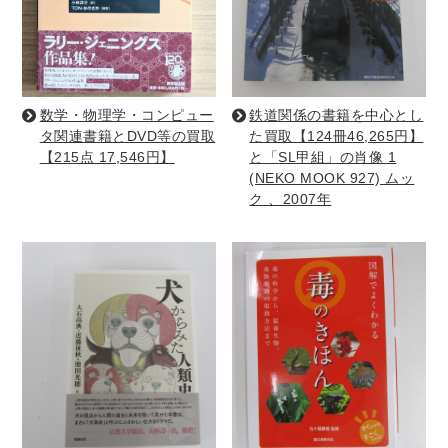
理工書関係
科学書・工学書・コンピュータ書籍
宇宙学・天文学
工学書
数学書
海洋学
数学・物理学・コンピュー
鉄道関係の書籍を中心とし
物理学
生物・バイオテクノロジー
科学書
タ関連書籍とDVD等の買取
た買取【124冊46,265円】
【215点 17,546円】
と「SL甲組」の肖像 1
農学
金属・鉱学
電気・通信
(NEKO MOOK 927) ムッ
IT・テクノロジー・コンピュータ
エネルギー
ク 、2007年
他理工書
化学
地球科学・エコロジー
医学書・東洋医学書
歯学書・歯科衛生士
看護学書
眼科学
精神医学書
臨床医学一般
薬学書
針灸・漢方
リハビリテーション医学
伝統医学・東洋医学
基礎医学
小児科学
整形外科学