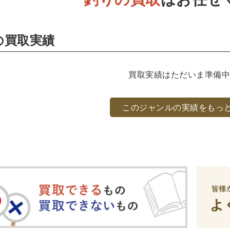
ネス書
マーケティング・セールス
マネジメント・人材管理
・アカウンティング
金融・ファイナンス・投資
の買取実績
・建築・デザイン・音楽
インテリアデザイン・建築デザイン
他建築・芸術
住宅
買取実績はただいま準備
・工芸
日本の伝統文化
東洋の建築
楽譜・スコア・音楽
このジャンルの実績をもっ
係
・工学書・コンピュータ書籍
学・天文学
工学書
数学書
海洋学
物理学
生物
・通信
IT・テクノロジー・コンピュータ
エネルギー
他
・東洋医学書
書・歯科衛生士
看護学書
眼科学
精神医学書
臨床医
ビリテーション医学
伝統医学・東洋医学
基礎医学
小児