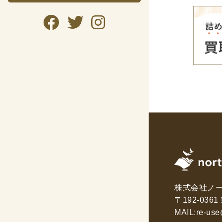
暮らし・
暮らし
ガー
美容
趣味・
自転
資格検
公務
語学
株式会社ノ
〒192-03
CD・DVD
MAIL:
re-use