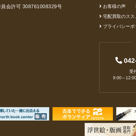
DVD
お客様の声
会許可 308761008329号
宅配買取のスス
プライバシーポ
洋書
042
受
9:00～12:0
浮世絵
・浮世絵