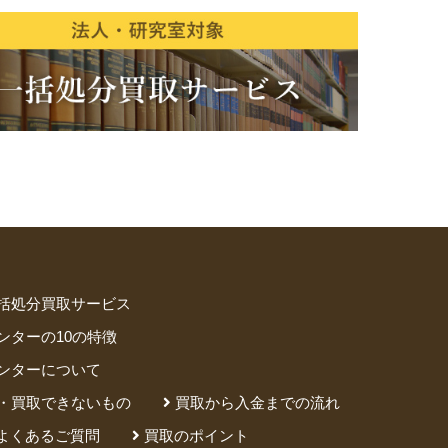
ア
占い
手芸・クラフト
ハイキング・クライミング
括処分買取サービス
工学・技術・環境
語学検定・通訳
ンターの10の特徴
信
食品・衛生・福祉
ンターについて
・買取できないもの
買取から入金までの流れ
よくあるご質問
買取のポイント