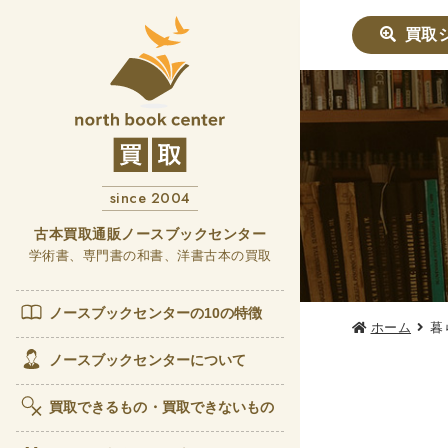
買取
社会学書
哲学書
since 2004
他哲
言語
古本買取通販ノースブックセンター
学術書、専門書の和書、洋書古本の買取
政治・
女性
ノースブックセンターの10の特徴
ホーム
暮
歴史書
ノースブックセンターについて
世界
買取できるもの・買取できないもの
経済書