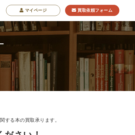
マイページ
買取依頼フォーム
学
東洋哲学
東洋思想
現象学
西洋哲学
・NGO・NPO
軍事・外交・国際関係
学書
に関する本の買取承ります。
ください！