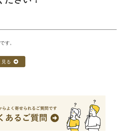
・リーダーシップ
経営学
経済学・経済事情
建築
写真 ・絵画 ・美術
建築家・建設・建築構造
中です。
書
西洋の建築
と見る
・バイオテクノロジー
科学書
農学
金属・鉱学
理工書
化学
地球科学・エコロジー
学一般
薬学書
針灸・漢方
科学
整形外科学