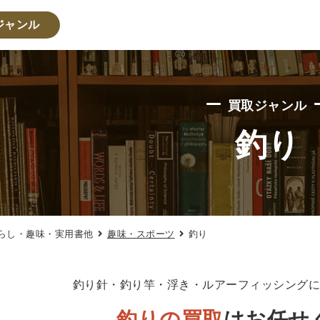
ジャンル
・人文書籍関係
買取ジャンル
・心理学・思想書
釣り
学書
倫理学・道徳
宗教書
心理学
文化人類学・民俗
学
論理学
法学書
学
政治
法律学
環境・エコロジー
社会学
福祉 
らし・趣味・実用書他
趣味・スポーツ
釣り
・地理
史
他歴史地理学
地図・地理・地域研究
日本史
考古
釣り針・釣り竿・浮き・ルアーフィッシング
・経営書・ビジネス書
釣りの買取
はお任せ