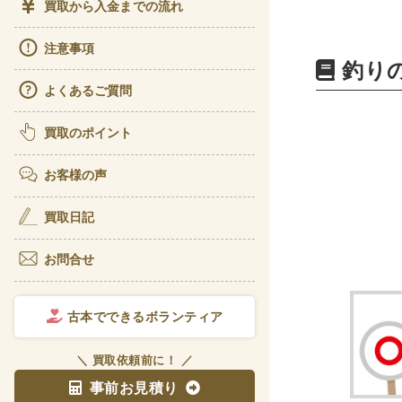
買取から入金までの流れ
ビジ
注意事項
経理
釣り
よくあるご質問
アート
書道
買取のポイント
彫刻
お客様の声
理工書関
買取日記
科学書
お問合せ
宇宙
電気
古本でできるボランティア
医学書
＼ 買取依頼前に！ ／
歯学
事前お見積り
リハ