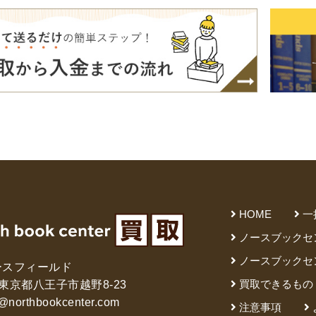
趣味・実用書他
と健康
デニング
クッキング・レシピ本・グルメ
住まい・インテリ
・着物・ファッション
スポーツ
車・サイクリング
釣り
キャンプ
他スポーツ
登山・
定・辞書辞典
HOME
一
員・教員採用試験
医療・看護資格
就職対策
英語学習
ノースブックセ
辞典・辞典
法律・ビジネス・事務資格関連
運輸・船舶・通
ノースブックセ
ースフィールド
買取できるもの
61 東京都八王子市越野8-23
・Blu-ray
@northbookcenter.com
注意事項