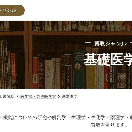
ジャンル
・人文書籍関係
買取ジャンル
・心理学・思想書
基礎医
学書
倫理学・道徳
宗教書
心理学
文化人類学・民俗
学
論理学
法学書
学
政治
法律学
環境・エコロジー
社会学
福祉 
工書関係
医学書・東洋医学書
基礎医学
・地理
史
他歴史地理学
地図・地理・地域研究
日本史
考古
・機能についての研究や解剖学・生理学・生化学・薬理学・
買取を承ります。
・経営書・ビジネス書