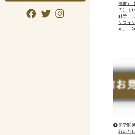
洋書）【1
円】よ
科学」 
暮らし・
ンスイ
暮らし
ル、 2
ガー
美容
趣味・
自転
資格検
公務
語学
CD・DVD
医学関
取いた