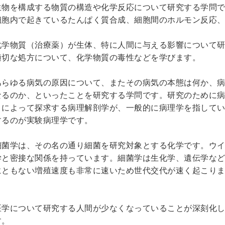
生物を構成する物質の構造や化学反応について研究する学問
細胞内で起きているたんぱく質合成、細胞間のホルモン反応
化学物質（治療薬）が生体、特に人間に与える影響について
適切な処方について、化学物質の毒性などを学びます。
あらゆる病気の原因について、またその病気の本態は何か、
なるのか、といったことを研究する学問です。研究のために
とによって探求する病理解剖学が、一般的に病理学を指して
するのが実験病理学です。
細菌学は、その名の通り細菌を研究対象とする化学です。ウ
学と密接な関係を持っています。細菌学は生化学、遺伝学な
にともない増殖速度も非常に速いため世代交代が速く起こり
。
医学について研究する人間が少なくなっていることが深刻化
す。