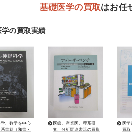
基礎医学の買取
はお任
ネス書
マーケティング・セールス
マネジメント・人材管理
・アカウンティング
金融・ファイナンス・投資
医学の買取実績
・建築・デザイン・音楽
インテリアデザイン・建築デザイン
他建築・芸術
住宅
・工芸
日本の伝統文化
東洋の建築
楽譜・スコア・音楽
係
・工学書・コンピュータ書籍
学・天文学
工学書
数学書
海洋学
物理学
生物
・通信
IT・テクノロジー・コンピュータ
エネルギー
他
・東洋医学書
書・歯科衛生士
看護学書
眼科学
精神医学書
臨床医
語学、数学を中心
医療、産業医、理系研
医学
理系書籍（和書・
究、分析関連書籍の買取
買取
ビリテーション医学
伝統医学・東洋医学
基礎医学
小児