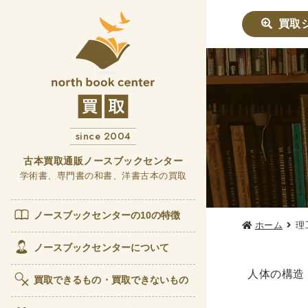
買取
社会学書
哲学書
since 2004
他哲
言語
古本買取通販ノースブックセンター
学術書、専門書の和書、洋書古本の買取
政治・
女性
ノースブックセンターの10の特徴
ホーム
理
歴史書
ノースブックセンターについて
世界
人体の構造
買取できるもの・買取できないもの
経済書