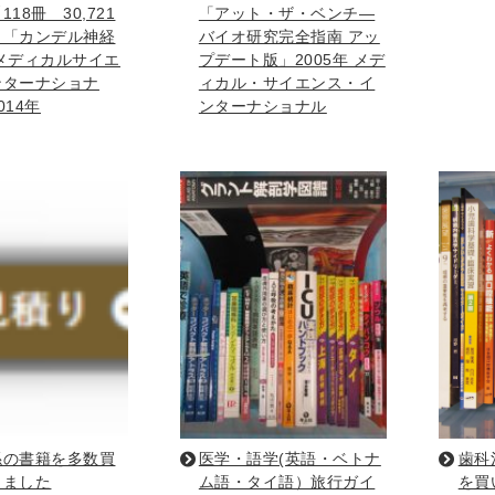
18冊 30,721
「アット・ザ・ベンチ―
り「カンデル神経
バイオ研究完全指南 アッ
メディカルサイエ
プデート版」2005年 メデ
趣味・実用書他
ンターナショナ
ィカル・サイエンス・イ
と健康
014年
ンターナショナル
デニング
クッキング・レシピ本・グルメ
住まい・インテリ
・着物・ファッション
スポーツ
車・サイクリング
釣り
キャンプ
他スポーツ
登山・
定・辞書辞典
員・教員採用試験
医療・看護資格
就職対策
英語学習
辞典・辞典
法律・ビジネス・事務資格関連
運輸・船舶・通
・Blu-ray
係の書籍を多数買
医学・語学(英語・ベトナ
歯科
しました
ム語・タイ語）旅行ガイ
を買