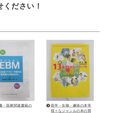
せください！
・リーダーシップ
経営学
経済学・経済事情
建築
写真 ・絵画 ・美術
建築家・建設・建築構造
書
西洋の建築
・バイオテクノロジー
科学書
農学
金属・鉱学
理工書
化学
地球科学・エコロジー
学一般
薬学書
針灸・漢方
書・医療関連書籍の
医学・生物・趣味の本等
様々なジャンルの本の買
科学
整形外科学