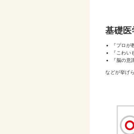
基礎医
『プロが教え
『こわいも
『脳の意識 
などが挙げ