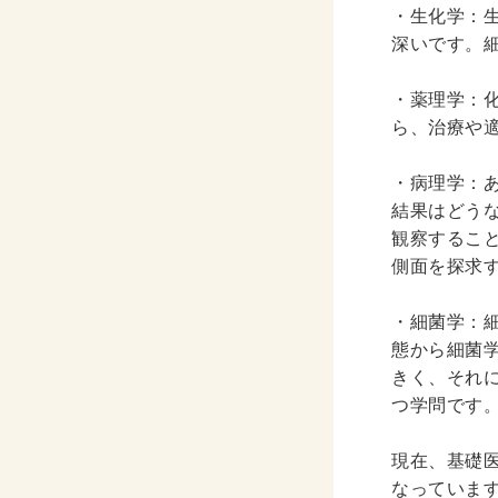
・生化学：
深いです。
・薬理学：
ら、治療や
・病理学：
結果はどう
観察するこ
側面を探求
・細菌学：
態から細菌
きく、それ
つ学問です
現在、基礎
なっていま