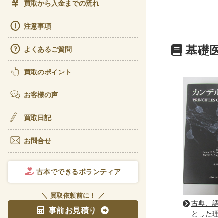
買取から入金までの流れ
ビジ
注意事項
経理
基礎
よくあるご質問
アート
書道
買取のポイント
彫刻
お客様の声
理工書関
買取日記
科学書
お問合せ
宇宙
電気
古本でできるボランティア
医学書
＼ 買取依頼前に！ ／
歯学
古典、
事前お見積り
とした
リハ