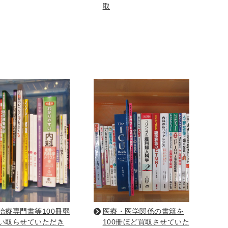
取
ア
占い
手芸・クラフト
ハイキング・クライミング
工学・技術・環境
語学検定・通訳
信
食品・衛生・福祉
治療専門書等100冊弱
医療・医学関係の書籍を
い取らせていただき
100冊ほど買取させていた