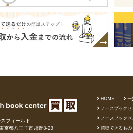
HOME
一
ノースブックセ
ノースブックセ
ースフィールド
買取できるもの
61 東京都八王子市越野8-23