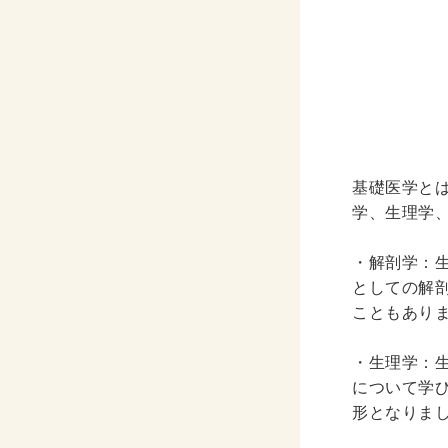
CD・
洋書
洋書
英語
基礎医学と
その他
学、生理学
その他
・解剖学：
としての解
木版画・
こともあり
木版画
・生理学：
について学
形となりま