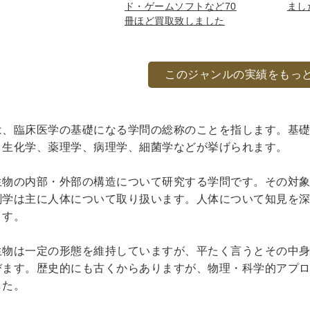
DVD
ド・ゲームソフトなど70
まし
冊ほど買取致しました
このジャンルの実績をもっ
洋書
は、臨床医学の基礎になる学問の総称のことを指します。基
、生化学、薬理学、病理学、細菌学などが挙げられます。
生物の内部・外部の構造について研究する学問です。その対
剖学は主に人体について取り扱います。人体について知見を
浮世絵
ます。
・浮世絵
生物は一定の形態を維持していますが、平たく言うとその中
びます。歴史的にも古くからありますが、物理・科学的アプ
した。