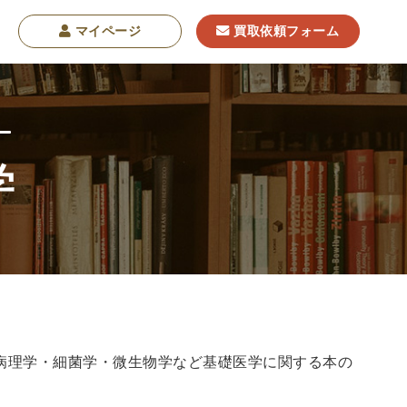
マイページ
買取依頼フォーム
学
学
東洋哲学
東洋思想
現象学
西洋哲学
・NGO・NPO
軍事・外交・国際関係
学書
病理学・細菌学・微生物学など基礎医学に関する本の