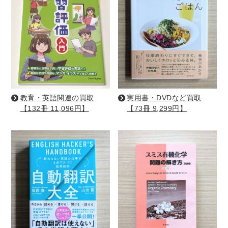
理工書関係
科学書・工学書・コンピュータ書籍
宇宙学・天文学
工学書
数学書
海洋学
物理学
生物・バイオテクノロジー
科学書
農学
金属・鉱学
電気・通信
教育・英語関連の買取
実用書・DVDなど買取
IT・テクノロジー・コンピュータ
エネルギー
【132冊 11,096円】
【73冊 9,299円】
他理工書
化学
地球科学・エコロジー
医学書・東洋医学書
歯学書・歯科衛生士
看護学書
眼科学
精神医学書
臨床医学一般
薬学書
針灸・漢方
リハビリテーション医学
伝統医学・東洋医学
基礎医学
小児科学
整形外科学