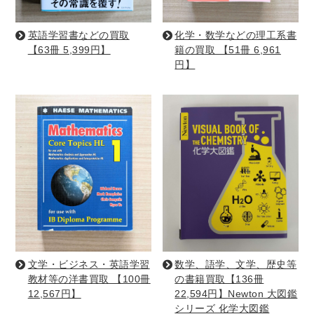
暮らし・趣味・実用書他
英語学習書などの買取
化学・数学などの理工系書
【63冊 5,399円】
籍の買取 【51冊 6,961
暮らしと健康
円】
ガーデニング
クッキング・レシピ本・グルメ
住まい・インテリア
占い
手芸・クラフト
美容・着物・ファッション
趣味・スポーツ
自転車・サイクリング
釣り
キャンプ
他スポーツ
登山・ハイキング・クライミング
資格検定・辞書辞典
公務員・教員採用試験
医療・看護資格
文学・ビジネス・英語学習
数学、語学、文学、歴史等
教材等の洋書買取 【100冊
の書籍買取【136冊
就職対策
英語学習
工学・技術・環境
12,567円】
22,594円】Newton 大図鑑
語学検定・通訳
語学辞典・辞典
シリーズ 化学大図鑑