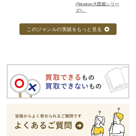
(Newton大図鑑シリー
法律・ビジネス・事務資格関連
運輸・船舶・通信
ズ)」
食品・衛生・福祉
このジャンルの実績をもっと見る
CD・DVD・Blu-ray
CD・DVD
洋書
洋書
英語洋書
その他
その他
木版画・浮世絵