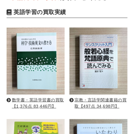
世界史
他歴史地理学
地図・地理・地域研究
日本史
考古学書
英語学習の買取実績
経済書・経営書・ビジネス書
ビジネス書
マーケティング・セールス
マネジメント・人材管理・リーダーシップ
経営学
経済学・経済事情
経理・アカウンティング
金融・ファイナンス・投資
アート・建築・デザイン・音楽
書道
インテリアデザイン・建築デザイン
他建築・芸術
住宅建築
写真 ・絵画 ・美術
数学書・英語学習書の買取
宗教・言語学関連書籍の買
建築家・建設・建築構造
彫刻・工芸
【1,376点 83,446円】
取【497点 34,698円】
日本の伝統文化
東洋の建築
楽譜・スコア・音楽書
西洋の建築