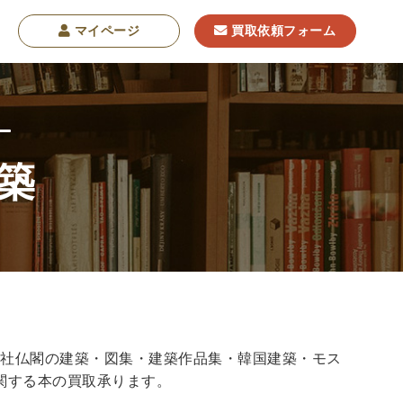
マイページ
買取依頼フォーム
築
学
東洋哲学
東洋思想
現象学
西洋哲学
・NGO・NPO
軍事・外交・国際関係
学書
神社仏閣の建築・図集・建築作品集・韓国建築・モス
関する本の買取承ります。