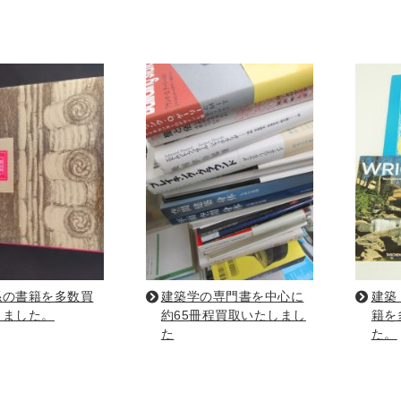
趣味・実用書他
と健康
デニング
クッキング・レシピ本・グルメ
住まい・インテリ
・着物・ファッション
スポーツ
車・サイクリング
釣り
キャンプ
他スポーツ
登山・
定・辞書辞典
員・教員採用試験
医療・看護資格
就職対策
英語学習
係の書籍を多数買
建築学の専門書を中心に
建築
辞典・辞典
法律・ビジネス・事務資格関連
運輸・船舶・通
しました。
約65冊程買取いたしまし
籍を
た
た。
・Blu-ray