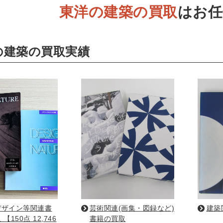
東洋の建築の買取
はお任
ネス書
マーケティング・セールス
マネジメント・人材管理
・アカウンティング
金融・ファイナンス・投資
の建築の買取実績
・建築・デザイン・音楽
インテリアデザイン・建築デザイン
他建築・芸術
住宅
・工芸
日本の伝統文化
東洋の建築
楽譜・スコア・音楽
係
・工学書・コンピュータ書籍
学・天文学
工学書
数学書
海洋学
物理学
生物
・通信
IT・テクノロジー・コンピュータ
エネルギー
他
・東洋医学書
書・歯科衛生士
看護学書
眼科学
精神医学書
臨床医
デザイン等関連書
芸術関連(画集・図録など)
建築
【150点 12,746
書籍の買取
ビリテーション医学
伝統医学・東洋医学
基礎医学
小児