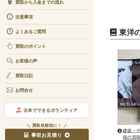
買取から入金までの流れ
ビジ
注意事項
経理
東洋
よくあるご質問
アート
書道
買取のポイント
彫刻
お客様の声
理工書関
買取日記
科学書
お問合せ
宇宙
電気
古本でできるボランティア
医学書
＼ 買取依頼前に！ ／
歯学
建築・
事前お見積り
籍の買取 
リハ