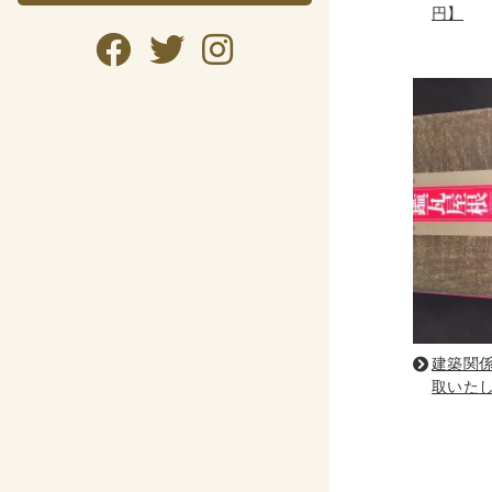
円】
暮らし・
暮らし
ガー
美容
趣味・
自転
資格検
公務
建築関
語学
取いた
CD・DVD