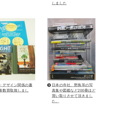
しました
ア
占い
手芸・クラフト
ハイキング・クライミング
工学・技術・環境
語学検定・通訳
・デザイン関係の書
日本の寺社、野鳥等の写
信
食品・衛生・福祉
多数買取致しまし
真集や図鑑など200冊ほど
買い取りさせて頂きまし
た。