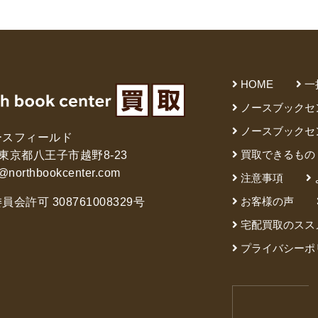
HOME
一
ノースブックセ
ノースブックセ
ースフィールド
買取できるもの
61 東京都八王子市越野8-23
@northbookcenter.com
注意事項
お客様の声
会許可 308761008329号
宅配買取のスス
プライバシーポ