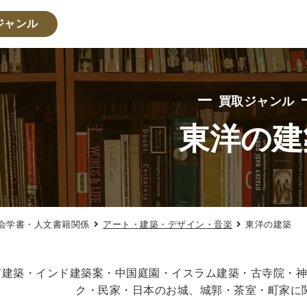
ジャンル
・人文書籍関係
買取ジャンル
・心理学・思想書
東洋の建
学書
倫理学・道徳
宗教書
心理学
文化人類学・民俗
学
論理学
法学書
学
政治
法律学
環境・エコロジー
社会学
福祉 
会学書・人文書籍関係
アート・建築・デザイン・音楽
東洋の建築
・地理
史
他歴史地理学
地図・地理・地域研究
日本史
考古
市建築・インド建築案・中国庭園・イスラム建築・古寺院・
ク・民家・日本のお城、城郭・茶室・町家に
・経営書・ビジネス書