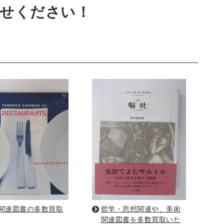
せください！
・リーダーシップ
経営学
経済学・経済事情
建築
写真 ・絵画 ・美術
建築家・建設・建築構造
書
西洋の建築
・バイオテクノロジー
科学書
農学
金属・鉱学
理工書
化学
地球科学・エコロジー
学一般
薬学書
針灸・漢方
関連図書の多数買取
哲学・思想関連や、美術
関連図書を多数買取いた
科学
整形外科学