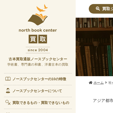
買取
社会学書
哲学書
since 2004
他哲
言語
古本買取通販ノースブックセンター
学術書、専門書の和書、洋書古本の買取
政治・
女性
ノースブックセンターの10の特徴
ホーム
社
歴史書
ノースブックセンターについて
世界
アジア都
買取できるもの・買取できないもの
経済書