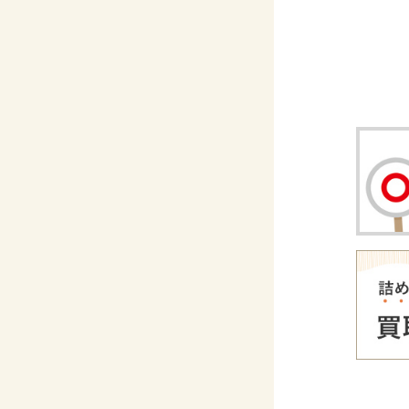
CD・
洋書
洋書
英語
その他
その他
木版画・
木版画