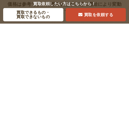
買取依頼したい方は
こちらから！
価格は参考です。書籍の状態や市場の需給により変動
します。
買取できるもの・
買取を依頼する
買取できないもの
1,190円
1,620円
買取参考価格
買取参考価格
ギ
古今和歌集 新編日本古典
『鈴木敏文の経営言行録』
文学全集 (11)
すべての経営者に“気づ