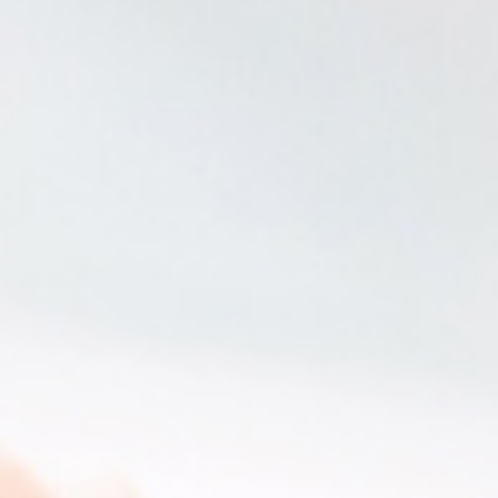
法律・ビジネス・事務資格関連
運輸・船舶・通信
食品・衛生・福祉
CD・DVD・Blu-ray
CD・DVD
洋書
洋書
英語洋書
その他
その他
木版画・浮世絵