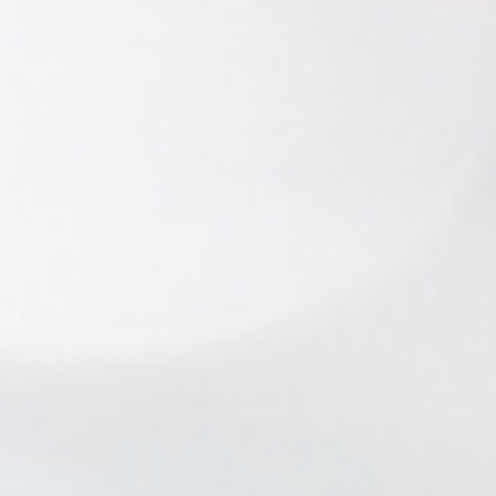
暮らし・趣味・実用書他
暮らしと健康
ガーデニング
クッキング・レシピ本・グルメ
住まい・インテリア
占い
手芸・クラフト
美容・着物・ファッション
趣味・スポーツ
自転車・サイクリング
釣り
キャンプ
他スポーツ
登山・ハイキング・クライミング
資格検定・辞書辞典
公務員・教員採用試験
医療・看護資格
就職対策
英語学習
工学・技術・環境
語学検定・通訳
語学辞典・辞典