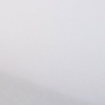
世界史
他歴史地理学
地図・地理・地域研究
日本史
考古学書
経済書・経営書・ビジネス書
ビジネス書
マーケティング・セールス
マネジメント・人材管理・リーダーシップ
経営学
経済学・経済事情
経理・アカウンティング
金融・ファイナンス・投資
アート・建築・デザイン・音楽
書道
インテリアデザイン・建築デザイン
他建築・芸術
住宅建築
写真 ・絵画 ・美術
建築家・建設・建築構造
彫刻・工芸
日本の伝統文化
東洋の建築
楽譜・スコア・音楽書
西洋の建築