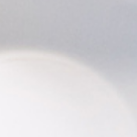
理工書関係
科学書・工学書・コンピュータ書籍
宇宙学・天文学
工学書
数学書
海洋学
物理学
生物・バイオテクノロジー
科学書
農学
金属・鉱学
電気・通信
IT・テクノロジー・コンピュータ
エネルギー
他理工書
化学
地球科学・エコロジー
医学書・東洋医学書
歯学書・歯科衛生士
看護学書
眼科学
精神医学書
臨床医学一般
薬学書
針灸・漢方
リハビリテーション医学
伝統医学・東洋医学
基礎医学
小児科学
整形外科学