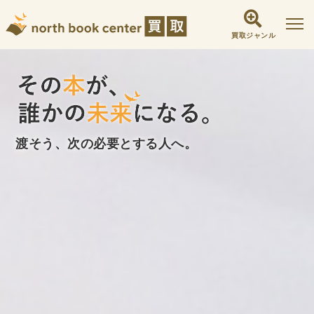
買取ジャンル
社会学書・人文書籍関係
哲学書・心理学・思想書
他哲学書
倫理学・道徳
宗教書
心理学
文化人類学・民俗学
東洋哲学
東洋思想
渡そう、次の必要とする人へ。
現象学
西洋哲学
言語学
論理学
政治・法学書
女性学
政治
法律学
環境・エコロジー
社会学
福祉 ・NGO・NPO
軍事・外交・国際関係
歴史書・地理