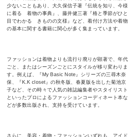
少ないこともあり、大久保信子著『伝統を知り、今様
に着る 着物の事典』、藤井健三著『格と季節がひと
目でわかる きものの文様』など、着付け方法や着物
の基本に関する書籍に関心が多く集まっています。
ファッションは着物よりも流行り廃りが顕著で、年代
ごと、またはシーズンごとにスタイルが移り変わりま
す。例えば、『
My Basic Note
』シリーズの三尋木奈
保、『
K.K closet
』の秋冬版、春夏版を出した菊池京
子など、その時々で人気の雑誌編集者やスタイリスト
といったプロによるファッションコーディネート本な
どが多数出版され、支持を受けています。
さらに、美容・着物・ファッションいずれも、アイド