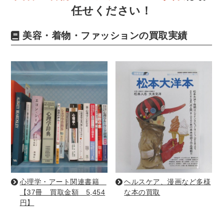
世界史
他歴史地理学
地図・地理・地域研究
任せください！
日本史
考古学書
美容・着物・ファッションの買取実績
経済書・経営書・ビジネス書
ビジネス書
マーケティング・セールス
マネジメント・人材管理・リーダーシップ
経営学
経済学・経済事情
経理・アカウンティング
金融・ファイナンス・投資
アート・建築・デザイン・音楽
書道
インテリアデザイン・建築デザイン
他建築・芸術
住宅建築
写真 ・絵画 ・美術
建築家・建設・建築構造
彫刻・工芸
心理学・アート関連書籍
ヘルスケア、漫画など多様
日本の伝統文化
東洋の建築
【37冊 買取金額 5,454
な本の買取
円】
楽譜・スコア・音楽書
西洋の建築