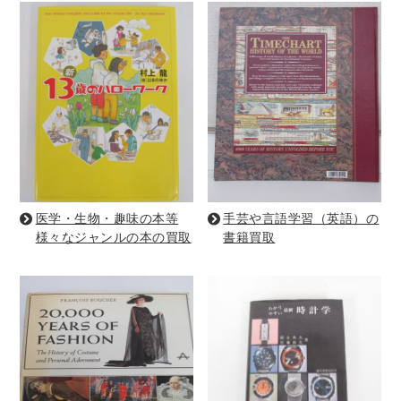
理工書関係
科学書・工学書・コンピュータ書籍
宇宙学・天文学
工学書
数学書
海洋学
物理学
生物・バイオテクノロジー
科学書
農学
金属・鉱学
電気・通信
IT・テクノロジー・コンピュータ
エネルギー
他理工書
化学
地球科学・エコロジー
医学・生物・趣味の本等
手芸や言語学習（英語）の
様々なジャンルの本の買取
書籍買取
医学書・東洋医学書
歯学書・歯科衛生士
看護学書
眼科学
精神医学書
臨床医学一般
薬学書
針灸・漢方
リハビリテーション医学
伝統医学・東洋医学
基礎医学
小児科学
整形外科学