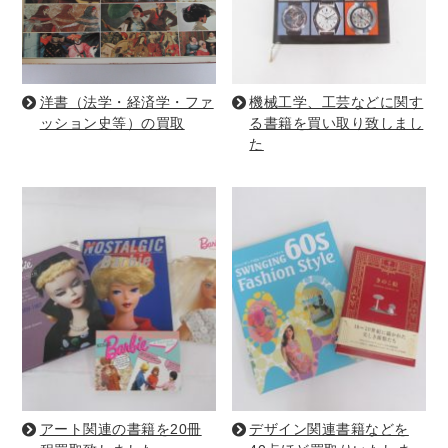
暮らし・趣味・実用書他
暮らしと健康
洋書（法学・経済学・ファ
機械工学、工芸などに関す
ガーデニング
クッキング・レシピ本・グルメ
ッション史等）の買取
る書籍を買い取り致しまし
た
住まい・インテリア
占い
手芸・クラフト
美容・着物・ファッション
趣味・スポーツ
自転車・サイクリング
釣り
キャンプ
他スポーツ
登山・ハイキング・クライミング
資格検定・辞書辞典
公務員・教員採用試験
医療・看護資格
就職対策
英語学習
工学・技術・環境
アート関連の書籍を20冊
デザイン関連書籍などを
語学検定・通訳
語学辞典・辞典