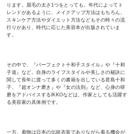
ります。眉毛の太さ
1
つをとっても、年代によってト
木版画・浮世絵
レンドがあるように、メイクアップ方法はもちろん、
スキンケア方法やダイエット方法などもその時々の流
行りがあり、時代に応じた美容本が出版されていま
す。
その中で、『パーフェクト十和子スタイル』や『十和
子道』など、自身のライフスタイルや美しさの秘訣に
関して長年に渡って多くの書籍を出している君島十和
子、『超オンナ磨き』や『女の法則』など、心身の研
磨をアドバイスする
IKKO
などは、作家としても活躍す
る美容家の具体例です。
一方、着物は日本の伝統衣装でありながら着る機会が