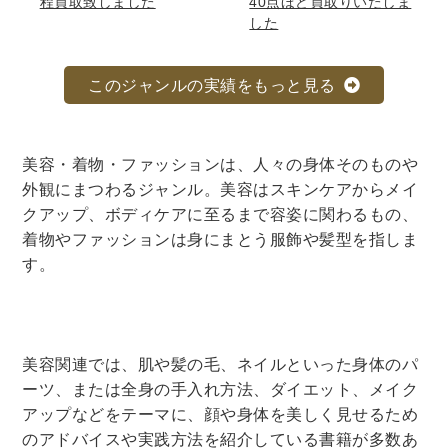
程買取致しました
40点ほど買取りいたしま
法律・ビジネス・事務資格関連
運輸・船舶・通信
した
食品・衛生・福祉
このジャンルの実績をもっと見る
CD・DVD・Blu-ray
CD・DVD
美容・着物・ファッションは、人々の身体そのものや
外観にまつわるジャンル。美容はスキンケアからメイ
洋書
クアップ、ボディケアに至るまで容姿に関わるもの、
着物やファッションは身にまとう服飾や髪型を指しま
洋書
す。
英語洋書
その他
美容関連では、肌や髪の毛、ネイルといった身体のパ
その他
ーツ、または全身の手入れ方法、ダイエット、メイク
アップなどをテーマに、顔や身体を美しく見せるため
のアドバイスや実践方法を紹介している書籍が多数あ
木版画・浮世絵