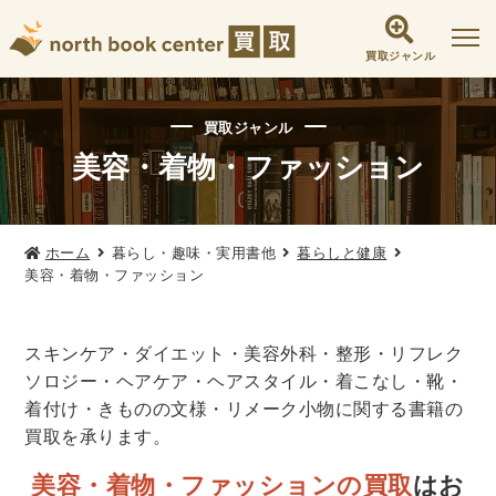
買取ジャンル
社会学書・人文書籍関係
買取ジャンル
哲学書・心理学・思想書
美容・着物・ファッション
他哲学書
倫理学・道徳
宗教書
心理学
文化人類学・民俗学
東洋哲学
東洋思想
ホーム
暮らし・趣味・実用書他
暮らしと健康
現象学
西洋哲学
言語学
論理学
美容・着物・ファッション
政治・法学書
女性学
政治
法律学
環境・エコロジー
スキンケア・ダイエット・美容外科・整形・リフレク
社会学
福祉 ・NGO・NPO
ソロジー・ヘアケア・ヘアスタイル・着こなし・靴・
着付け・きものの文様・リメーク小物に関する書籍の
軍事・外交・国際関係
買取を承ります。
歴史書・地理
美容・着物・ファッションの買取
はお