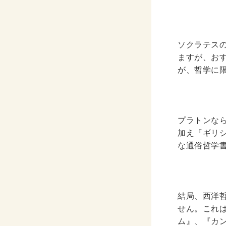
ソクラテス
ますが、お
が、哲学に
プラトンな
加え『ギリ
な通俗哲学
結局、西洋
せん。これ
ム』、『カ