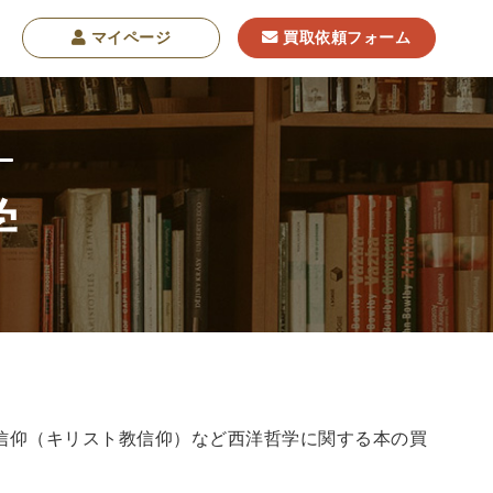
マイページ
買取依頼フォーム
学
学
東洋哲学
東洋思想
現象学
西洋哲学
・NGO・NPO
軍事・外交・国際関係
学書
信仰（キリスト教信仰）など西洋哲学に関する本の買