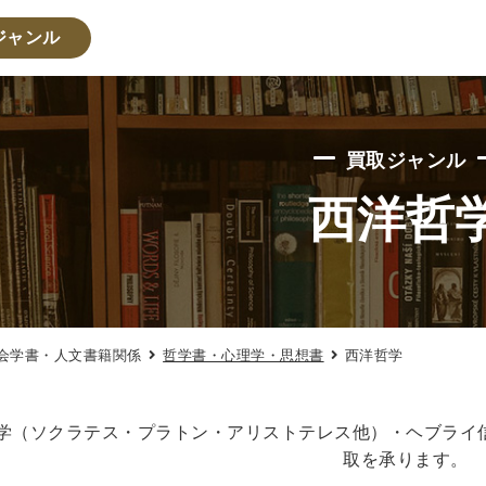
ジャンル
・人文書籍関係
買取ジャンル
・心理学・思想書
西洋哲
学書
倫理学・道徳
宗教書
心理学
文化人類学・民俗
学
論理学
法学書
学
政治
法律学
環境・エコロジー
社会学
福祉 
会学書・人文書籍関係
哲学書・心理学・思想書
西洋哲学
・地理
史
他歴史地理学
地図・地理・地域研究
日本史
考古
学（ソクラテス・プラトン・アリストテレス他）・ヘブライ
取を承ります。
・経営書・ビジネス書