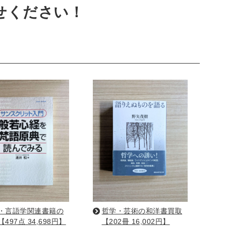
せください！
・リーダーシップ
経営学
経済学・経済事情
建築
写真 ・絵画 ・美術
建築家・建設・建築構造
書
西洋の建築
・バイオテクノロジー
科学書
農学
金属・鉱学
理工書
化学
地球科学・エコロジー
学一般
薬学書
針灸・漢方
・言語学関連書籍の
哲学・芸術の和洋書買取
497点 34,698円】
【202冊 16,002円】
科学
整形外科学