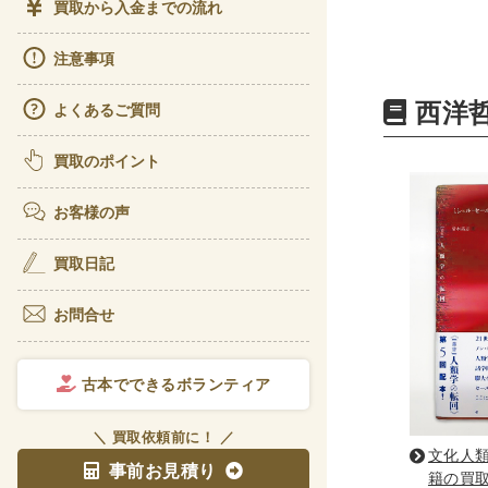
買取から入金までの流れ
ビジ
注意事項
経理
西洋
よくあるご質問
アート
書道
買取のポイント
彫刻
お客様の声
理工書関
買取日記
科学書
お問合せ
宇宙
電気
古本でできるボランティア
医学書
＼ 買取依頼前に！ ／
歯学
文化人
事前お見積り
籍の買
リハ