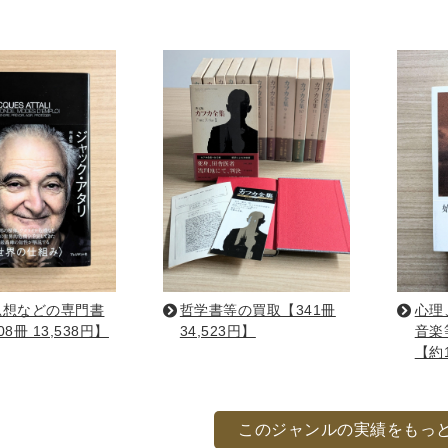
趣味・実用書他
と健康
デニング
クッキング・レシピ本・グルメ
住まい・インテリ
・着物・ファッション
スポーツ
車・サイクリング
釣り
キャンプ
他スポーツ
登山・
定・辞書辞典
思想などの専門書
哲学書等の買取【341冊
心理
員・教員採用試験
医療・看護資格
就職対策
英語学習
8冊 13,538円】
34,523円】
音楽
辞典・辞典
法律・ビジネス・事務資格関連
運輸・船舶・通
【約1
・Blu-ray
このジャンルの実績をもっ