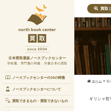
買取
社会学書
哲学書
since 2004
他哲
言語
古本買取通販ノースブックセンター
学術書、専門書の和書、洋書古本の買取
政治・
女性
ノースブックセンターの10の特徴
ホーム
社
歴史書
ノースブックセンターについて
世界
ギリシャ哲
買取できるもの・買取できないもの
経済書