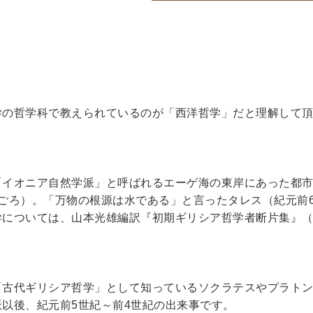
DVD
洋書
学の哲学科で教えられているのが「西洋哲学」だと理解して
「イオニア自然学派」と呼ばれるエーゲ海の東岸にあった都
ごろ）。「万物の根源は水である」と言ったタレス（紀元前
浮世絵
学については、山本光雄編訳『初期ギリシア哲学者断片集』
・浮世絵
「古代ギリシア哲学」として知っているソクラテスやプラト
派以後、紀元前
5
世紀～前
4
世紀の出来事です。