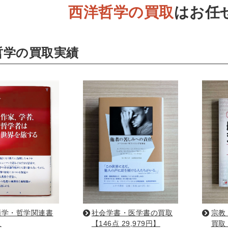
西洋哲学の買取
はお任
ネス書
マーケティング・セールス
マネジメント・人材管理
・アカウンティング
金融・ファイナンス・投資
哲学の買取実績
・建築・デザイン・音楽
インテリアデザイン・建築デザイン
他建築・芸術
住宅
・工芸
日本の伝統文化
東洋の建築
楽譜・スコア・音楽
係
・工学書・コンピュータ書籍
学・天文学
工学書
数学書
海洋学
物理学
生物
・通信
IT・テクノロジー・コンピュータ
エネルギー
他
・東洋医学書
書・歯科衛生士
看護学書
眼科学
精神医学書
臨床医
類学・哲学関連書
社会学書・医学書の買取
宗教
取
【146点 29,979円】
買取【
ビリテーション医学
伝統医学・東洋医学
基礎医学
小児