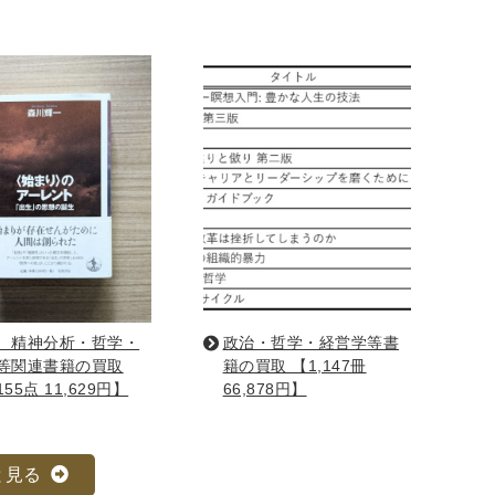
ア
占い
手芸・クラフト
ハイキング・クライミング
、精神分析・哲学・
政治・哲学・経営学等書
工学・技術・環境
語学検定・通訳
等関連書籍の買取
籍の買取 【1,147冊
信
食品・衛生・福祉
55点 11,629円】
66,878円】
と見る