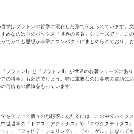
の哲学はプラトンの哲学に混在した形で伝えられています。
すすめなのは中公バックス『世界の名著』シリーズです。こ
限ってみても思想が非常にコンパクトにまとめられており、
ら『プラトン
I
』と『プラトン
II
』が世界の名著シリーズにあり
シアの科学』も必読でしょう。特に重要なのは各巻の冒頭に
書の何倍もの価値をもっています。
哲学を学ぶ上で個々の思想家にあたるには、この中公バック
は中世哲学の『トマス・アクィナス』や『アウグスティヌス
ント』、『フィヒテ・シェリング』、『ヘーゲル』になって