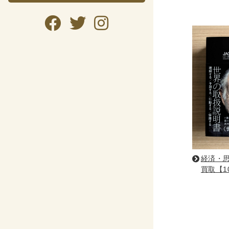
暮らし・
暮らし
ガー
美容
趣味・
自転
資格検
経済・
公務
買取【10
語学
CD・DVD