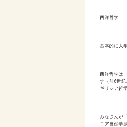
CD・
西洋哲学
洋書
洋書
英語
基本的に大
その他
その他
西洋哲学は
す（前
6
世紀
木版画・
ギリシア哲
木版画
みなさんが
ニア自然学