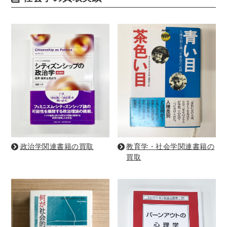
世界史
他歴史地理学
地図・地理・地域研究
日本史
考古学書
経済書・経営書・ビジネス書
ビジネス書
マーケティング・セールス
マネジメント・人材管理・リーダーシップ
経営学
経済学・経済事情
経理・アカウンティング
金融・ファイナンス・投資
アート・建築・デザイン・音楽
政治学関連書籍の買取
教育学・社会学関連書籍の
書道
インテリアデザイン・建築デザイン
買取
他建築・芸術
住宅建築
写真 ・絵画 ・美術
建築家・建設・建築構造
彫刻・工芸
日本の伝統文化
東洋の建築
楽譜・スコア・音楽書
西洋の建築