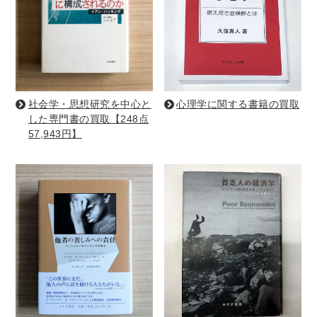
理工書関係
科学書・工学書・コンピュータ書籍
宇宙学・天文学
工学書
数学書
海洋学
物理学
生物・バイオテクノロジー
科学書
社会学・思想研究を中心と
心理学に関する書籍の買取
農学
金属・鉱学
電気・通信
した専門書の買取【248点
57,943円】
IT・テクノロジー・コンピュータ
エネルギー
他理工書
化学
地球科学・エコロジー
医学書・東洋医学書
歯学書・歯科衛生士
看護学書
眼科学
精神医学書
臨床医学一般
薬学書
針灸・漢方
リハビリテーション医学
伝統医学・東洋医学
基礎医学
小児科学
整形外科学