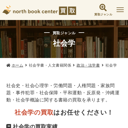
買取ジャンル
社会学書・人文書籍関係
買取ジャンル
哲学書・心理学・思想書
社会学
他哲学書
倫理学・道徳
宗教書
心理学
文化人類学・民俗学
東洋哲学
東洋思想
ホーム
社会学書・人文書籍関係
政治・法学書
社会学
現象学
西洋哲学
言語学
論理学
政治・法学書
社会史・社会心理学・労働問題・人権問題・家族問
女性学
政治
法律学
環境・エコロジー
題・事件犯罪・社会保障・平和運動・反原発・沖縄運
社会学
福祉 ・NGO・NPO
動・社会学概論に関する書籍の買取を承ります。
軍事・外交・国際関係
社会学の買取
はお任せください！
歴史書・地理
社会学の買取実績