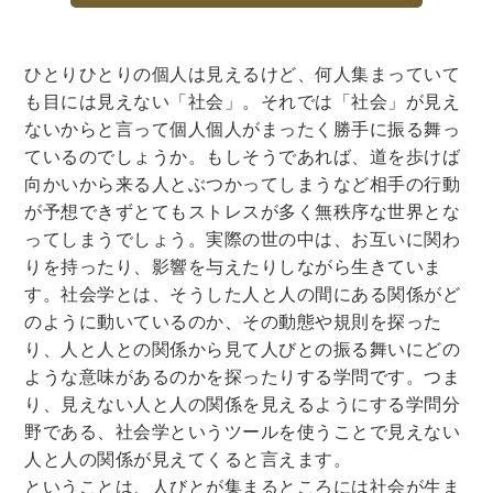
法律・ビジネス・事務資格関連
運輸・船舶・通信
食品・衛生・福祉
ひとりひとりの個人は見えるけど、何人集まっていて
も目には見えない「社会」。それでは「社会」が見え
CD・DVD・Blu-ray
ないからと言って個人個人がまったく勝手に振る舞っ
ているのでしょうか。もしそうであれば、道を歩けば
CD・DVD
向かいから来る人とぶつかってしまうなど相手の行動
が予想できずとてもストレスが多く無秩序な世界とな
洋書
ってしまうでしょう。実際の世の中は、お互いに関わ
りを持ったり、影響を与えたりしながら生きていま
洋書
す。社会学とは、そうした人と人の間にある関係がど
英語洋書
のように動いているのか、その動態や規則を探った
り、人と人との関係から見て人びとの振る舞いにどの
ような意味があるのかを探ったりする学問です。つま
その他
り、見えない人と人の関係を見えるようにする学問分
その他
野である、社会学というツールを使うことで見えない
人と人の関係が見えてくると言えます。
ということは、人びとが集まるところには社会が生ま
木版画・浮世絵