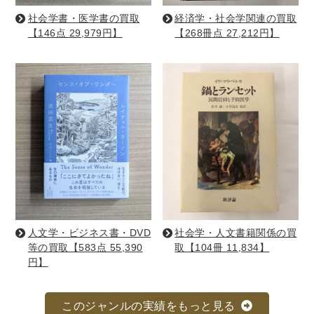
社会学書・医学書の買取
経済学・社会学関連の買取
暮らし・趣味・実用書他
【146点 29,979円】
【268冊点 27,212円】
暮らしと健康
ガーデニング
クッキング・レシピ本・グルメ
住まい・インテリア
占い
手芸・クラフト
美容・着物・ファッション
趣味・スポーツ
自転車・サイクリング
釣り
キャンプ
他スポーツ
登山・ハイキング・クライミング
人文学・ビジネス書・DVD
社会学・人文書籍関係の買
資格検定・辞書辞典
等の買取【583点 55,390
取【104冊 11,834】
公務員・教員採用試験
医療・看護資格
円】
就職対策
英語学習
工学・技術・環境
語学検定・通訳
語学辞典・辞典
このジャンルの実績をもっと見る