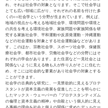
れ、それは社会学の対象となります。そこで社会学は
木版画・浮世絵
とても広い領域に広がり、それぞれの名前を付けた多
くの○○社会学という分野が生まれています。例えば、
地域の視点から考える地域社会学、環境問題や環境と
の共生を考える環境社会学、家族問題や家族関係を研
究する家族社会学、平和運動や反原発運動・沖縄運動
などの社会運動を対象とする社会運動論などがありま
す。このほか、宗教社会学、スポーツ社会学、保健医
療社会学、都市社会学、労働社会学などの分野にはそ
れぞれの学会があります。また住居など一見社会とは
関係ないように見える物も人が作り人がそこに住むた
め、そこには社会的な要素があり社会学の対象とする
ことができます。
社会学の古典的な研究に、一見禁欲的に見えるプロテ
スタントが資本主義の発展を促進したことを明らかに
したマックス・ウェーバーの『プロテスタンティズム
の倫理と資本主義の精神』や自殺という個人的に見え
る事柄の理由を社会と個人の関係に求めたデュルケー