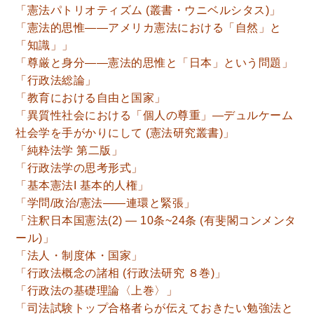
「憲法パトリオティズム (叢書・ウニベルシタス)」
理工書関係
「憲法的思惟――アメリカ憲法における「自然」と
「知識」」
科学書・工学書・コンピュータ書籍
「尊厳と身分――憲法的思惟と「日本」という問題」
宇宙学・天文学
工学書
数学書
海洋学
「行政法総論」
物理学
生物・バイオテクノロジー
科学書
「教育における自由と国家」
農学
金属・鉱学
電気・通信
「異質性社会における「個人の尊重」―デュルケーム
社会学を手がかりにして (憲法研究叢書)」
IT・テクノロジー・コンピュータ
エネルギー
「純粋法学 第二版」
他理工書
化学
地球科学・エコロジー
「行政法学の思考形式」
「基本憲法I 基本的人権」
医学書・東洋医学書
「学問/政治/憲法――連環と緊張」
歯学書・歯科衛生士
看護学書
眼科学
「注釈日本国憲法(2) — 10条~24条 (有斐閣コンメンタ
精神医学書
臨床医学一般
薬学書
ール)」
「法人・制度体・国家」
針灸・漢方
リハビリテーション医学
「行政法概念の諸相 (行政法研究 ８巻)」
伝統医学・東洋医学
基礎医学
小児科学
「行政法の基礎理論〈上巻〉」
整形外科学
「司法試験トップ合格者らが伝えておきたい勉強法と