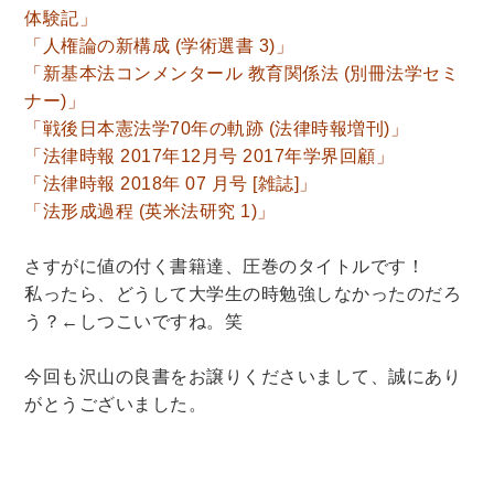
体験記」
「人権論の新構成 (学術選書 3)」
暮らし・趣味・実用書他
「新基本法コンメンタール 教育関係法 (別冊法学セミ
暮らしと健康
ナー)」
ガーデニング
クッキング・レシピ本・グルメ
「戦後日本憲法学70年の軌跡 (法律時報増刊)」
「法律時報 2017年12月号 2017年学界回顧」
住まい・インテリア
占い
手芸・クラフト
「法律時報 2018年 07 月号 [雑誌]」
美容・着物・ファッション
「法形成過程 (英米法研究 1)」
趣味・スポーツ
さすがに値の付く書籍達、圧巻のタイトルです！
自転車・サイクリング
釣り
キャンプ
私ったら、どうして大学生の時勉強しなかったのだろ
他スポーツ
登山・ハイキング・クライミング
う？←しつこいですね。笑
資格検定・辞書辞典
今回も沢山の良書をお譲りくださいまして、誠にあり
がとうございました。
公務員・教員採用試験
医療・看護資格
就職対策
英語学習
工学・技術・環境
語学検定・通訳
語学辞典・辞典