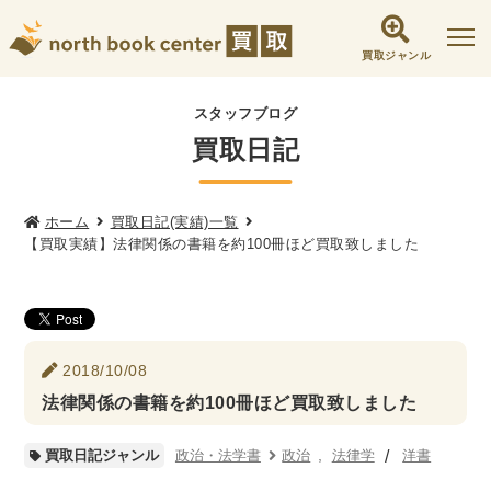
買取ジャンル
社会学書・人文書籍関係
スタッフブログ
買取日記
哲学書・心理学・思想書
他哲学書
倫理学・道徳
宗教書
心理学
文化人類学・民俗学
東洋哲学
東洋思想
ホーム
買取日記(実績)一覧
【買取実績】法律関係の書籍を約100冊ほど買取致しました
現象学
西洋哲学
言語学
論理学
政治・法学書
女性学
政治
法律学
環境・エコロジー
2018/10/08
社会学
福祉 ・NGO・NPO
法律関係の書籍を約100冊ほど買取致しました
軍事・外交・国際関係
政治・法学書
政治
法律学
洋書
買取日記ジャンル
歴史書・地理