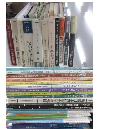
法律・ビジネス・事務資格関連
運輸・船舶・通信
食品・衛生・福祉
CD・DVD・Blu-ray
CD・DVD
洋書
洋書
英語洋書
その他
その他
木版画・浮世絵