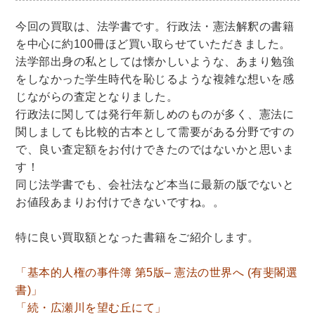
世界史
他歴史地理学
地図・地理・地域研究
日本史
考古学書
今回の買取は、法学書です。行政法・憲法解釈の書籍
を中心に約100冊ほど買い取らせていただきました。
経済書・経営書・ビジネス書
法学部出身の私としては懐かしいような、あまり勉強
をしなかった学生時代を恥じるような複雑な想いを感
ビジネス書
マーケティング・セールス
じながらの査定となりました。
マネジメント・人材管理・リーダーシップ
経営学
行政法に関しては発行年新しめのものが多く、憲法に
経済学・経済事情
経理・アカウンティング
関しましても比較的古本として需要がある分野ですの
金融・ファイナンス・投資
で、良い査定額をお付けできたのではないかと思いま
す！
アート・建築・デザイン・音楽
同じ法学書でも、会社法など本当に最新の版でないと
お値段あまりお付けできないですね。。
書道
インテリアデザイン・建築デザイン
他建築・芸術
住宅建築
写真 ・絵画 ・美術
特に良い買取額となった書籍をご紹介します。
建築家・建設・建築構造
彫刻・工芸
日本の伝統文化
東洋の建築
「基本的人権の事件簿 第5版– 憲法の世界へ (有斐閣選
書)」
楽譜・スコア・音楽書
西洋の建築
「続・広瀬川を望む丘にて」