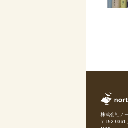
CD・
洋書
洋書
英語
その他
その他
木版画・
木版画
株式会社ノ
〒192-03