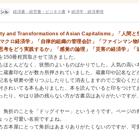
ネス書
マーケティング・セールス
マネジメント・人材管理
経済書・経営書・ビジネス書
経済学・経済事情
ャンル
・アカウンティング
金融・ファイナンス・投資
・建築・デザイン・音楽
sity and Transformations of Asian Capita
 マクロ経済学」「自律的組織の管理会計」「ファインマン物
インテリアデザイン・建築デザイン
他建築・芸術
住宅
思考をどう実践するか」「感覚の論理」「災害の経済学」「
・工芸
日本の伝統文化
東洋の建築
楽譜・スコア・音楽
を150冊程買取させて頂きました。
もほとんどなく、状態のよいものばかりでした。人気の高い
係
に蔵書印などが数カ所押されていました。蔵書印や記名など
記名を研磨や塗りつぶしたりして消去しますのでご安心くだ
・工学書・コンピュータ書籍
付されいてる本もありました。本を読んでいると印をつけて
学・天文学
工学書
数学書
海洋学
物理学
生物
ったり。やはり跡の残らない方が古書店はありがたいですが
・通信
IT・テクノロジー・コンピュータ
エネルギー
他
、角折のことを「ドッグイヤー」というそうです。ページの
・東洋医学書
ょっと可愛い名前ですよね。
ろ古本屋にとって角折はあまりありがたくないのですが、可
書・歯科衛生士
看護学書
眼科学
精神医学書
臨床医
ビリテーション医学
伝統医学・東洋医学
基礎医学
小児