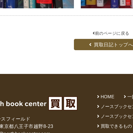
DVD
前のページに戻る
洋書
買取日記トップ
浮世絵
HOME
一
・浮世絵
ノースブックセ
ノースブックセ
ースフィールド
買取できるもの
61 東京都八王子市越野8-23