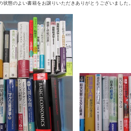
の状態のよい書籍をお譲りいただきありがとうございました
趣味・実用書他
と健康
デニング
クッキング・レシピ本・グルメ
住まい・インテリ
・着物・ファッション
スポーツ
車・サイクリング
釣り
キャンプ
他スポーツ
登山・
定・辞書辞典
員・教員採用試験
医療・看護資格
就職対策
英語学習
辞典・辞典
法律・ビジネス・事務資格関連
運輸・船舶・通
・Blu-ray