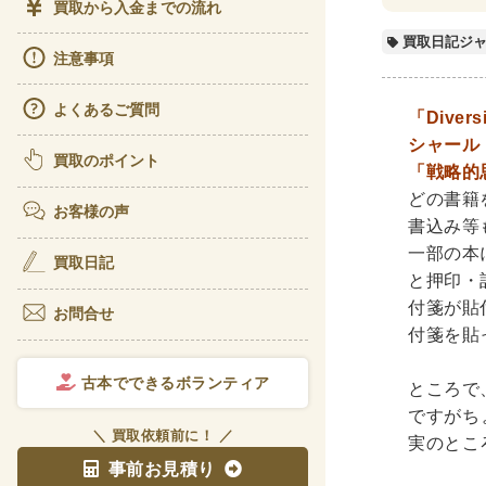
買取から入金までの流れ
ビジ
買取日記ジ
注意事項
経理
よくあるご質問
アート
「Diver
シャール
書道
買取のポイント
「戦略的
彫刻
どの書籍
お客様の声
書込み等
理工書関
一部の本
買取日記
と押印・
科学書
付箋が貼
お問合せ
宇宙
付箋を貼
電気
古本でできるボランティア
ところで
医学書
ですがち
＼ 買取依頼前に！ ／
実のとこ
歯学
事前お見積り
リハ