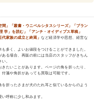
・リーダーシップ
経営学
経済学・経済事情
lisms」「人間と空間」「叢書・ウニベルシタスシリーズ」「ブラン
理 学」を読む」「アンチ・オイディプス草稿」
建築
写真 ・絵画 ・美術
建築家・建設・建築構造
近代家族の成立と終焉」
など経済学や思想、経営な
書
西洋の建築
本も多く、よいお値段をつけることができました。
がある場合、再販の前には当店のスタッフがきちん
さい。
おきたいことがあります。ページの角を折ったり、
・バイオテクノロジー
科学書
農学
金属・鉱学
、付箋や角折があっても買取は可能です。
理工書
化学
地球科学・エコロジー
角を折ったさまが犬のたれ耳と似ているからのよう
愛い呼称に少し和みます。
学一般
薬学書
針灸・漢方
科学
整形外科学