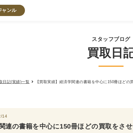
ジャンル
・人文書籍関係
スタッフブログ
買取日
・心理学・思想書
学書
倫理学・道徳
宗教書
心理学
文化人類学・民俗
学
論理学
取日記(実績)一覧
【買取実績】経済学関連の書籍を中心に150冊ほどの
法学書
学
政治
法律学
環境・エコロジー
社会学
福祉 
・地理
/14
史
他歴史地理学
地図・地理・地域研究
日本史
考古
関連の書籍を中心に150冊ほどの買取をさ
・経営書・ビジネス書