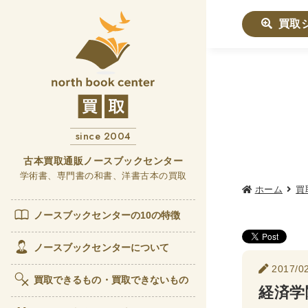
買取
社会学書
哲学書
since 2004
他哲
言語
古本買取通販ノースブックセンター
学術書、専門書の和書、洋書古本の買取
ホーム
買
政治・
女性
ノースブックセンターの10の特徴
歴史書
ノースブックセンターについて
2017/02
世界
買取できるもの・買取できないもの
経済学
経済書