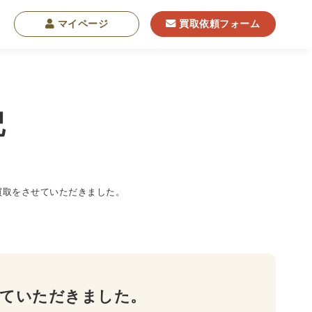
マイページ
買取依頼フォーム
記
学
東洋哲学
東洋思想
現象学
西洋哲学
買取をさせていただきました。
・NGO・NPO
軍事・外交・国際関係
学書
せていただきました。