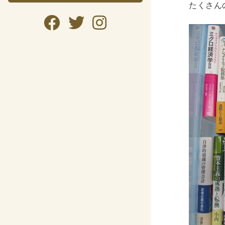
たくさん
暮らし・
暮らし
ガー
美容
趣味・
自転
資格検
公務
語学
CD・DVD