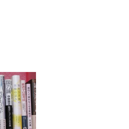
。
ア
占い
手芸・クラフト
ハイキング・クライミング
工学・技術・環境
語学検定・通訳
信
食品・衛生・福祉