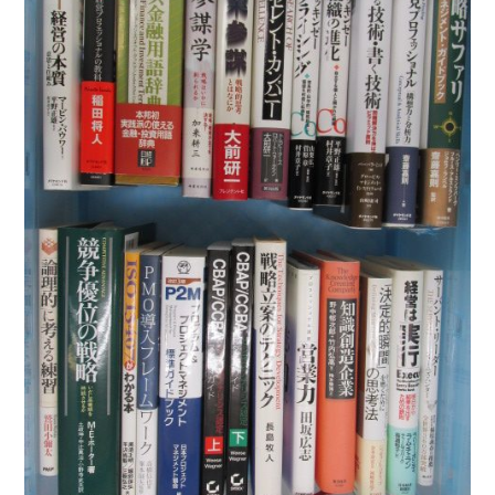
法律・ビジネス・事務資格関連
運輸・船舶・通信
食品・衛生・福祉
CD・DVD・Blu-ray
CD・DVD
洋書
洋書
英語洋書
その他
その他
木版画・浮世絵