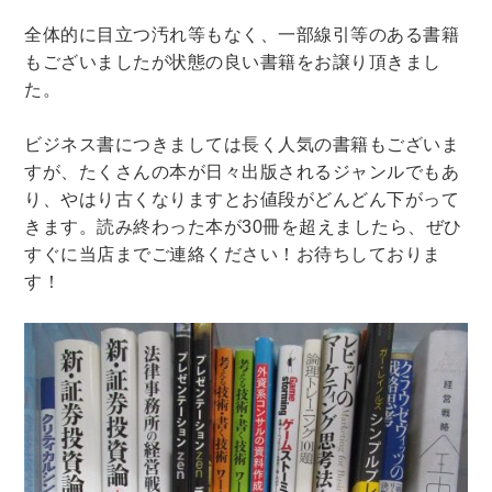
理工書関係
全体的に目立つ汚れ等もなく、一部線引等のある書籍
もございましたが状態の良い書籍をお譲り頂きまし
科学書・工学書・コンピュータ書籍
た。
宇宙学・天文学
工学書
数学書
海洋学
物理学
生物・バイオテクノロジー
科学書
ビジネス書につきましては長く人気の書籍もございま
すが、たくさんの本が日々出版されるジャンルでもあ
農学
金属・鉱学
電気・通信
り、やはり古くなりますとお値段がどんどん下がって
IT・テクノロジー・コンピュータ
エネルギー
きます。読み終わった本が30冊を超えましたら、ぜひ
他理工書
化学
地球科学・エコロジー
すぐに当店までご連絡ください！お待ちしておりま
す！
医学書・東洋医学書
歯学書・歯科衛生士
看護学書
眼科学
精神医学書
臨床医学一般
薬学書
針灸・漢方
リハビリテーション医学
伝統医学・東洋医学
基礎医学
小児科学
整形外科学