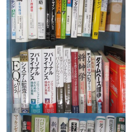
暮らし・趣味・実用書他
暮らしと健康
ガーデニング
クッキング・レシピ本・グルメ
住まい・インテリア
占い
手芸・クラフト
美容・着物・ファッション
趣味・スポーツ
自転車・サイクリング
釣り
キャンプ
他スポーツ
登山・ハイキング・クライミング
資格検定・辞書辞典
公務員・教員採用試験
医療・看護資格
就職対策
英語学習
工学・技術・環境
語学検定・通訳
語学辞典・辞典