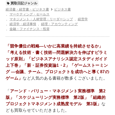
世界史
他歴史地理学
地図・地理・地域研究
買取日記ジャンル
日本史
考古学書
経済書・経営書・ビジネス書
ビジネス書
マーケティング・セールス
マネジメント・人材管理・リーダーシップ
経営学
経済書・経営書・ビジネス書
経済学・経済事情
経理・アカウンティング
金融・ファイナンス・投資
ビジネス書
マーケティング・セールス
マネジメント・人材管理・リーダーシップ
経営学
経済学・経済事情
経理・アカウンティング
「競争優位の戦略―いかに高業績を持続させるか」
「考える技術・書く技術―問題解決力を伸ばすピラミ
金融・ファイナンス・投資
ッド原則」「ビジネスアナリシス認定スタディガイド
上下巻」「新・証券投資論1・2」「ゲームストーミン
アート・建築・デザイン・音楽
グ ―会議、チーム、プロジェクトを成功へと導く87の
書道
インテリアデザイン・建築デザイン
ゲーム」
など人気のある書籍が数多くございました。
他建築・芸術
住宅建築
写真 ・絵画 ・美術
建築家・建設・建築構造
彫刻・工芸
「
アーンド・バリュー・マネジメント実務標準 第2
版」「スケジューリング実務標準 第2版」「組織的
日本の伝統文化
東洋の建築
プロジェクトマネジメント成熟度モデル 第3版」
な
楽譜・スコア・音楽書
西洋の建築
ども買取らせていただきました。