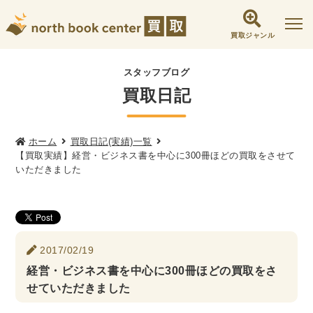
買取ジャンル
社会学書・人文書籍関係
スタッフブログ
買取日記
哲学書・心理学・思想書
他哲学書
倫理学・道徳
宗教書
心理学
文化人類学・民俗学
東洋哲学
東洋思想
ホーム
買取日記(実績)一覧
【買取実績】経営・ビジネス書を中心に300冊ほどの買取をさせて
現象学
西洋哲学
言語学
論理学
いただきました
政治・法学書
女性学
政治
法律学
環境・エコロジー
社会学
福祉 ・NGO・NPO
2017/02/19
軍事・外交・国際関係
経営・ビジネス書を中心に300冊ほどの買取をさ
せていただきました
歴史書・地理