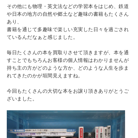
その他にも物理・英文法などの学習本をはじめ、鉄道
理工書関係
や日本の地方の自然や郷土など趣味の書籍もたくさん
科学書・工学書・コンピュータ書籍
あり、
書籍を通じて多趣味で楽しい充実した日々を過ごされ
宇宙学・天文学
工学書
数学書
海洋学
ているんだなぁと感じました。
物理学
生物・バイオテクノロジー
科学書
農学
金属・鉱学
電気・通信
毎日たくさんの本を買取りさせて頂きますが、本を通
IT・テクノロジー・コンピュータ
エネルギー
すことでもちろんお客様の個人情報はわかりませんが
持ち主の方がどのような方か、どのような人生を歩ま
他理工書
化学
地球科学・エコロジー
れてきたのかが垣間見えますね。
医学書・東洋医学書
今回もたくさんの大切な本をお譲り頂きありがとうご
歯学書・歯科衛生士
看護学書
眼科学
ざいました。
精神医学書
臨床医学一般
薬学書
針灸・漢方
リハビリテーション医学
伝統医学・東洋医学
基礎医学
小児科学
整形外科学