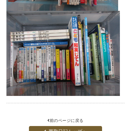
法律・ビジネス・事務資格関連
運輸・船舶・通信
食品・衛生・福祉
CD・DVD・Blu-ray
CD・DVD
洋書
洋書
英語洋書
その他
その他
前のページに戻る
木版画・浮世絵