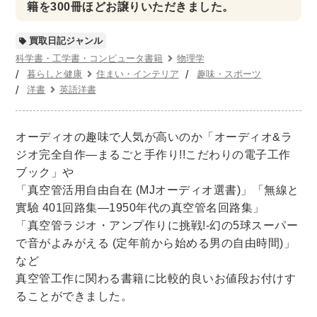
世界史
他歴史地理学
地図・地理・地域研究
籍を300冊ほどお譲りいただきました。
日本史
考古学書
買取日記ジャンル
経済書・経営書・ビジネス書
科学書・工学書・コンピュータ書籍
物理学
暮らしと健康
住まい・インテリア
趣味・スポーツ
ビジネス書
マーケティング・セールス
洋書
英語洋書
マネジメント・人材管理・リーダーシップ
経営学
経済学・経済事情
経理・アカウンティング
オーディオの趣味で人気が高いのか「オーディオ&ラ
金融・ファイナンス・投資
ジオ完全自作―まるごと手作り!!こだわりの電子工作
ブック」や
アート・建築・デザイン・音楽
「真空管活用自由自在 (MJオーディオ選書)」「無線と
書道
インテリアデザイン・建築デザイン
實驗 401回路集―1950年代の真空管名回路集」
「真空管ラジオ・アンプ作りに挑戦!-幻の5球スーパー
他建築・芸術
住宅建築
写真 ・絵画 ・美術
で音がよみがえる (定年前から始める男の自由時間)」
建築家・建設・建築構造
彫刻・工芸
など
日本の伝統文化
東洋の建築
真空管工作に関わる書籍に比較的良いお値段お付けす
楽譜・スコア・音楽書
西洋の建築
ることができました。