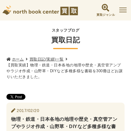
買取ジャンル
社会学書・人文書籍関係
スタッフブログ
買取日記
哲学書・心理学・思想書
他哲学書
倫理学・道徳
宗教書
心理学
文化人類学・民俗学
東洋哲学
東洋思想
ホーム
買取日記(実績)一覧
【買取実績】物理・鉄道・日本各地の地理や歴史・真空管アンプ
現象学
西洋哲学
言語学
論理学
やラジオ作成・山野草・DIYなど多種多様な書籍を300冊ほどお譲
りいただきました。
政治・法学書
女性学
政治
法律学
環境・エコロジー
社会学
福祉 ・NGO・NPO
軍事・外交・国際関係
2017/02/20
物理・鉄道・日本各地の地理や歴史・真空管アン
歴史書・地理
プやラジオ作成・山野草・DIYなど多種多様な書