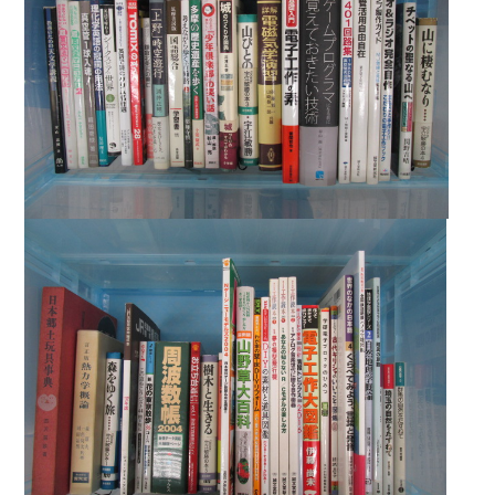
暮らし・趣味・実用書他
暮らしと健康
ガーデニング
クッキング・レシピ本・グルメ
住まい・インテリア
占い
手芸・クラフト
美容・着物・ファッション
趣味・スポーツ
自転車・サイクリング
釣り
キャンプ
他スポーツ
登山・ハイキング・クライミング
資格検定・辞書辞典
公務員・教員採用試験
医療・看護資格
就職対策
英語学習
工学・技術・環境
語学検定・通訳
語学辞典・辞典