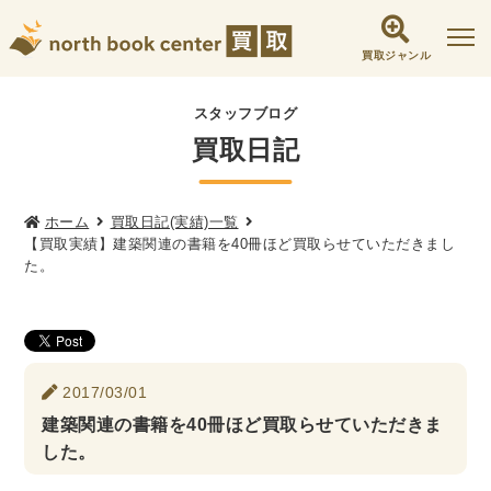
買取ジャンル
社会学書・人文書籍関係
スタッフブログ
買取日記
哲学書・心理学・思想書
他哲学書
倫理学・道徳
宗教書
心理学
文化人類学・民俗学
東洋哲学
東洋思想
ホーム
買取日記(実績)一覧
【買取実績】建築関連の書籍を40冊ほど買取らせていただきまし
現象学
西洋哲学
言語学
論理学
た。
政治・法学書
女性学
政治
法律学
環境・エコロジー
社会学
福祉 ・NGO・NPO
2017/03/01
軍事・外交・国際関係
建築関連の書籍を40冊ほど買取らせていただきま
した。
歴史書・地理