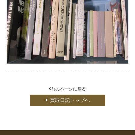
暮らし・趣味・実用書他
暮らしと健康
ガーデニング
クッキング・レシピ本・グルメ
住まい・インテリア
占い
手芸・クラフト
美容・着物・ファッション
趣味・スポーツ
自転車・サイクリング
釣り
キャンプ
他スポーツ
登山・ハイキング・クライミング
前のページに戻る
買取日記トップへ
資格検定・辞書辞典
公務員・教員採用試験
医療・看護資格
就職対策
英語学習
工学・技術・環境
語学検定・通訳
語学辞典・辞典