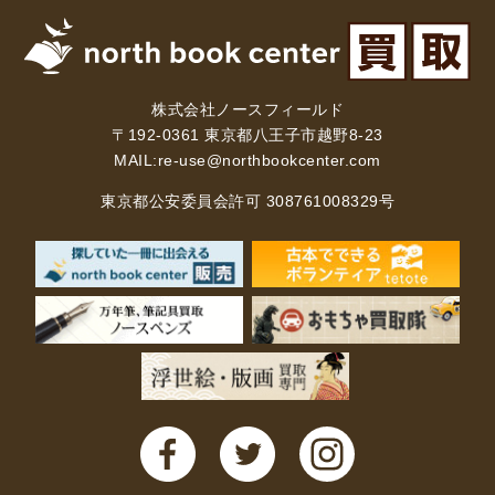
法律・ビジネス・事務資格関連
運輸・船舶・通信
食品・衛生・福祉
株式会社ノースフィールド
CD・DVD・Blu-ray
〒192-0361 東京都八王子市越野8-23
MAIL:
re-use@northbookcenter.com
CD・DVD
東京都公安委員会許可 308761008329号
洋書
洋書
英語洋書
その他
その他
木版画・浮世絵