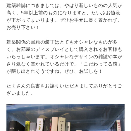
建築雑誌につきましては、やはり新しいものの人気が
理工書関係
高く、5年以上前のものになりますと、たいぶお値段
科学書・工学書・コンピュータ書籍
が下がってまいります。ぜひお手元に長く置かれず、
お売り下さい！
宇宙学・天文学
工学書
数学書
海洋学
物理学
生物・バイオテクノロジー
科学書
建築関係の書籍の装丁はとてもオシャレなものが多
農学
金属・鉱学
電気・通信
く、お部屋のディスプレイとして購入されるお客様も
IT・テクノロジー・コンピュータ
エネルギー
いらっしゃいます。オシャレなデザインの雑誌や本が
さり気なく置かれているだけで、「こだわってる感」
他理工書
化学
地球科学・エコロジー
が醸し出されそうですね。ぜひ、お試しを！
医学書・東洋医学書
たくさんの良書をお譲りいただきましてありがとうご
歯学書・歯科衛生士
看護学書
眼科学
ざいました。
精神医学書
臨床医学一般
薬学書
針灸・漢方
リハビリテーション医学
伝統医学・東洋医学
基礎医学
小児科学
整形外科学