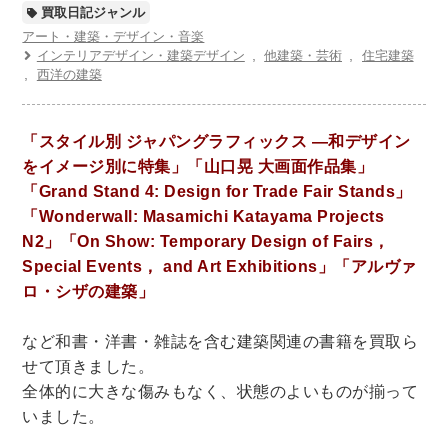
世界史
他歴史地理学
地図・地理・地域研究
買取日記ジャンル
日本史
考古学書
アート・建築・デザイン・音楽
インテリアデザイン・建築デザイン
他建築・芸術
住宅建築
西洋の建築
経済書・経営書・ビジネス書
ビジネス書
マーケティング・セールス
「スタイル別 ジャパングラフィックス ―和デザイン
マネジメント・人材管理・リーダーシップ
経営学
をイメージ別に特集」「山口晃 大画面作品集」
経済学・経済事情
経理・アカウンティング
「Grand Stand 4: Design for Trade Fair Stands」
金融・ファイナンス・投資
「Wonderwall: Masamichi Katayama Projects
N2」「On Show: Temporary Design of Fairs，
アート・建築・デザイン・音楽
Special Events， and Art Exhibitions」「アルヴァ
書道
インテリアデザイン・建築デザイン
ロ・シザの建築」
他建築・芸術
住宅建築
写真 ・絵画 ・美術
など和書・洋書・雑誌を含む建築関連の書籍を買取ら
建築家・建設・建築構造
彫刻・工芸
せて頂きました。
日本の伝統文化
東洋の建築
全体的に大きな傷みもなく、状態のよいものが揃って
楽譜・スコア・音楽書
西洋の建築
いました。