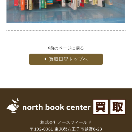
法律・ビジネス・事務資格関連
運輸・船舶・通信
食品・衛生・福祉
CD・DVD・Blu-ray
CD・DVD
前のページに戻る
買取日記トップへ
洋書
洋書
英語洋書
その他
その他
株式会社ノースフィールド
〒192-0361 東京都八王子市越野8-23
木版画・浮世絵