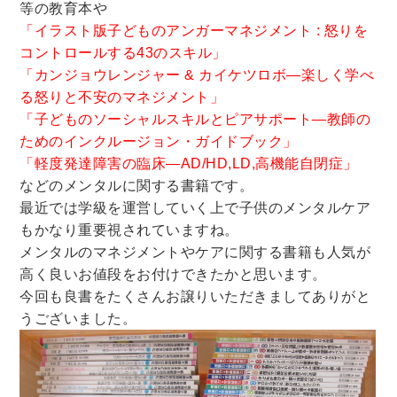
等の教育本や
理工書関係
「イラスト版子どものアンガーマネジメント : 怒りを
コントロールする43のスキル」
科学書・工学書・コンピュータ書籍
「カンジョウレンジャー & カイケツロボ―楽しく学べ
宇宙学・天文学
工学書
数学書
海洋学
る怒りと不安のマネジメント」
物理学
生物・バイオテクノロジー
科学書
「子どものソーシャルスキルとピアサポート―教師の
ためのインクルージョン・ガイドブック」
農学
金属・鉱学
電気・通信
「軽度発達障害の臨床―AD/HD,LD,高機能自閉症」
IT・テクノロジー・コンピュータ
エネルギー
などのメンタルに関する書籍です。
他理工書
化学
地球科学・エコロジー
最近では学級を運営していく上で子供のメンタルケア
もかなり重要視されていますね。
医学書・東洋医学書
メンタルのマネジメントやケアに関する書籍も人気が
歯学書・歯科衛生士
看護学書
眼科学
高く良いお値段をお付けできたかと思います。
今回も良書をたくさんお譲りいただきましてありがと
精神医学書
臨床医学一般
薬学書
うございました。
針灸・漢方
リハビリテーション医学
伝統医学・東洋医学
基礎医学
小児科学
整形外科学