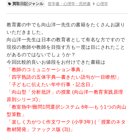
世界史
他歴史地理学
地図・地理・地域研究
哲学書・心理学・思想書
心理学
買取日記ジャンル
日本史
考古学書
教育書の中でも向山洋一先生の書籍をたくさんお譲り
経済書・経営書・ビジネス書
いただきました。
ビジネス書
マーケティング・セールス
向山洋一先生は日本の教育者として有名な方ですので
マネジメント・人材管理・リーダーシップ
経営学
現役の教師や教師を目指す方も一度は目にされたこと
経済学・経済事情
経理・アカウンティング
があるのではないでしょうか？
今回比較的良いお値段をお付けできた書籍は
金融・ファイナンス・投資
「教師のコミュニケーション事典」
アート・建築・デザイン・音楽
「四字熟語の五体字典―書きたい語句が一目瞭然!」
「子どもに伝えたい年中行事・記念日」
書道
インテリアデザイン・建築デザイン
「向山型「分析批評」の授業 (向山洋一教育実践原理
他建築・芸術
住宅建築
写真 ・絵画 ・美術
原則シリーズ)」
建築家・建設・建築構造
彫刻・工芸
「教室熱中!難問1問選択システム 6年―もう1つの向山
型算数」
日本の伝統文化
東洋の建築
「楽しく力がつく作文ワーク (小学3年) (「授業のネタ
楽譜・スコア・音楽書
西洋の建築
教材開発」ファックス版 (3))」