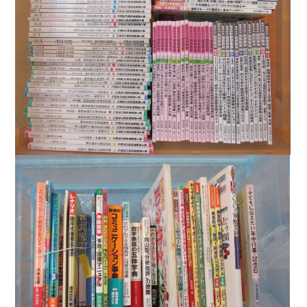
暮らし・趣味・実用書他
暮らしと健康
ガーデニング
クッキング・レシピ本・グルメ
住まい・インテリア
占い
手芸・クラフト
美容・着物・ファッション
趣味・スポーツ
自転車・サイクリング
釣り
キャンプ
他スポーツ
登山・ハイキング・クライミング
資格検定・辞書辞典
公務員・教員採用試験
医療・看護資格
就職対策
英語学習
工学・技術・環境
語学検定・通訳
語学辞典・辞典