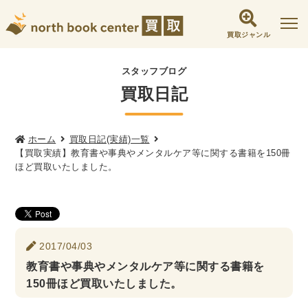
買取ジャンル
社会学書・人文書籍関係
スタッフブログ
買取日記
哲学書・心理学・思想書
他哲学書
倫理学・道徳
宗教書
心理学
文化人類学・民俗学
東洋哲学
東洋思想
ホーム
買取日記(実績)一覧
【買取実績】教育書や事典やメンタルケア等に関する書籍を150冊
現象学
西洋哲学
言語学
論理学
ほど買取いたしました。
政治・法学書
女性学
政治
法律学
環境・エコロジー
社会学
福祉 ・NGO・NPO
2017/04/03
軍事・外交・国際関係
教育書や事典やメンタルケア等に関する書籍を
150冊ほど買取いたしました。
歴史書・地理