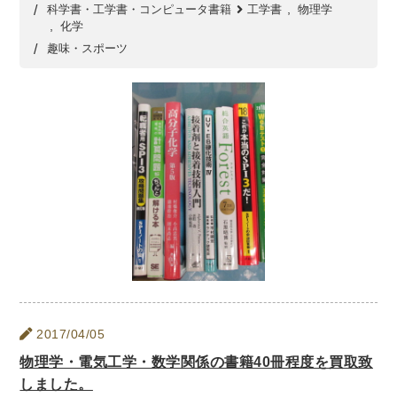
科学書・工学書・コンピュータ書籍
工学書
物理学
化学
暮らし・趣味・実用書他
趣味・スポーツ
暮らしと健康
ガーデニング
クッキング・レシピ本・グルメ
住まい・インテリア
占い
手芸・クラフト
美容・着物・ファッション
趣味・スポーツ
自転車・サイクリング
釣り
キャンプ
他スポーツ
登山・ハイキング・クライミング
資格検定・辞書辞典
公務員・教員採用試験
医療・看護資格
2017/04/05
就職対策
英語学習
工学・技術・環境
物理学・電気工学・数学関係の書籍40冊程度を買取致
語学検定・通訳
語学辞典・辞典
しました。