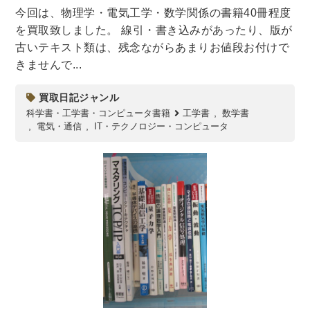
法律・ビジネス・事務資格関連
運輸・船舶・通信
今回は、物理学・電気工学・数学関係の書籍40冊程度
を買取致しました。 線引・書き込みがあったり、版が
食品・衛生・福祉
古いテキスト類は、残念ながらあまりお値段お付けで
きませんで...
CD・DVD・Blu-ray
買取日記ジャンル
CD・DVD
科学書・工学書・コンピュータ書籍
工学書
数学書
電気・通信
IT・テクノロジー・コンピュータ
洋書
洋書
英語洋書
その他
その他
木版画・浮世絵