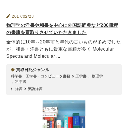
木版画・浮世絵
2017/02/28
物理学の洋書や和書を中心に外国語辞典など200冊程
の書籍を買取りさせていただきました
全体的に10年～20年前と年代の古いものが多めでした
が、和書・洋書ともに貴重な書籍が多く Molecular
Spectra and Molecular ...
買取日記ジャンル
科学書・工学書・コンピュータ書籍
工学書
物理学
科学書
洋書
英語洋書