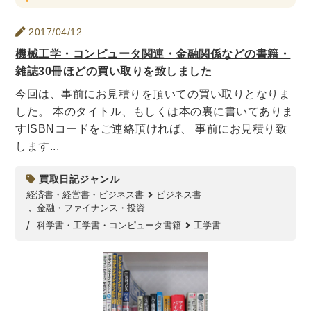
世界史
他歴史地理学
地図・地理・地域研究
日本史
考古学書
2017/04/12
機械工学・コンピュータ関連・金融関係などの書籍・
経済書・経営書・ビジネス書
雑誌30冊ほどの買い取りを致しました
ビジネス書
マーケティング・セールス
今回は、事前にお見積りを頂いての買い取りとなりま
マネジメント・人材管理・リーダーシップ
経営学
した。 本のタイトル、もしくは本の裏に書いてありま
経済学・経済事情
経理・アカウンティング
すISBNコードをご連絡頂ければ、 事前にお見積り致
金融・ファイナンス・投資
します...
アート・建築・デザイン・音楽
買取日記ジャンル
経済書・経営書・ビジネス書
ビジネス書
書道
インテリアデザイン・建築デザイン
金融・ファイナンス・投資
他建築・芸術
住宅建築
写真 ・絵画 ・美術
科学書・工学書・コンピュータ書籍
工学書
建築家・建設・建築構造
彫刻・工芸
日本の伝統文化
東洋の建築
楽譜・スコア・音楽書
西洋の建築