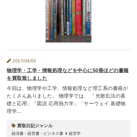
理工書関係
科学書・工学書・コンピュータ書籍
宇宙学・天文学
工学書
数学書
海洋学
物理学
生物・バイオテクノロジー
科学書
農学
金属・鉱学
電気・通信
IT・テクノロジー・コンピュータ
エネルギー
2017/04/05
他理工書
化学
地球科学・エコロジー
物理学・工学・情報処理などを中心に50冊ほどの書籍
を買取致しました
医学書・東洋医学書
今回は、物理学や工学、情報処理など理工系の書籍が
歯学書・歯科衛生士
看護学書
眼科学
たくさんありました。 物理学では、 「光散乱法の基
精神医学書
臨床医学一般
薬学書
礎と応用」「図説 応用熱力学」「サーウェイ 基礎物
理学...
針灸・漢方
リハビリテーション医学
伝統医学・東洋医学
基礎医学
小児科学
買取日記ジャンル
整形外科学
経済書・経営書・ビジネス書
経営学