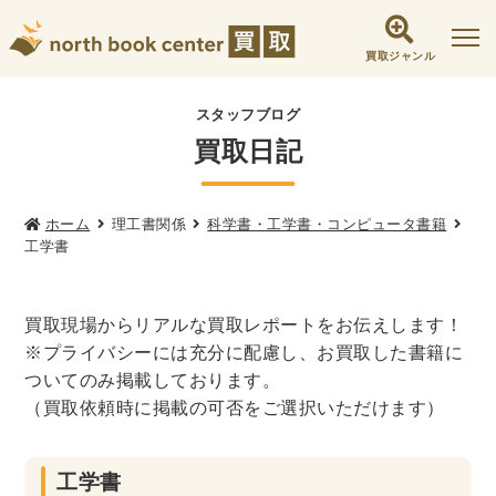
買取ジャンル
社会学書・人文書籍関係
スタッフブログ
買取日記
哲学書・心理学・思想書
他哲学書
倫理学・道徳
宗教書
心理学
文化人類学・民俗学
東洋哲学
東洋思想
ホーム
理工書関係
科学書・工学書・コンピュータ書籍
工学書
現象学
西洋哲学
言語学
論理学
政治・法学書
買取現場からリアルな買取レポートをお伝えします！
女性学
政治
法律学
環境・エコロジー
※プライバシーには充分に配慮し、お買取した書籍に
社会学
福祉 ・NGO・NPO
ついてのみ掲載しております。
（買取依頼時に掲載の可否をご選択いただけます）
軍事・外交・国際関係
歴史書・地理
工学書