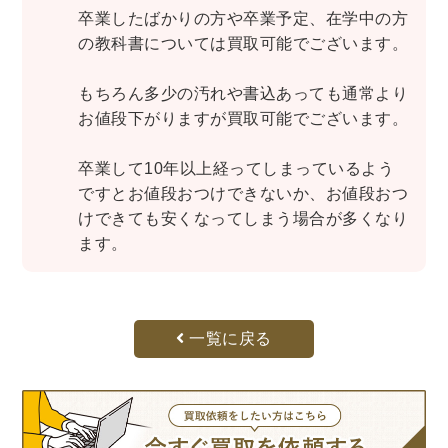
世界史
他歴史地理学
地図・地理・地域研究
卒業したばかりの方や卒業予定、在学中の方
日本史
考古学書
の教科書については買取可能でございます。
経済書・経営書・ビジネス書
もちろん多少の汚れや書込あっても通常より
ビジネス書
マーケティング・セールス
お値段下がりますが買取可能でございます。
マネジメント・人材管理・リーダーシップ
経営学
卒業して10年以上経ってしまっているよう
経済学・経済事情
経理・アカウンティング
ですとお値段おつけできないか、お値段おつ
金融・ファイナンス・投資
けできても安くなってしまう場合が多くなり
ます。
アート・建築・デザイン・音楽
書道
インテリアデザイン・建築デザイン
他建築・芸術
住宅建築
写真 ・絵画 ・美術
一覧に戻る
建築家・建設・建築構造
彫刻・工芸
日本の伝統文化
東洋の建築
楽譜・スコア・音楽書
西洋の建築