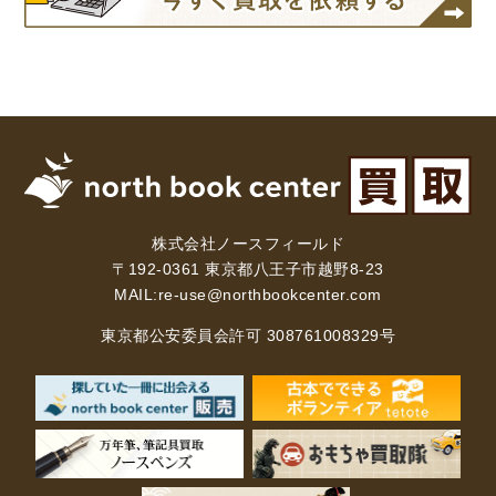
理工書関係
科学書・工学書・コンピュータ書籍
宇宙学・天文学
工学書
数学書
海洋学
物理学
生物・バイオテクノロジー
科学書
農学
金属・鉱学
電気・通信
IT・テクノロジー・コンピュータ
エネルギー
株式会社ノースフィールド
他理工書
化学
地球科学・エコロジー
〒192-0361 東京都八王子市越野8-23
MAIL:
re-use@northbookcenter.com
医学書・東洋医学書
東京都公安委員会許可 308761008329号
歯学書・歯科衛生士
看護学書
眼科学
精神医学書
臨床医学一般
薬学書
針灸・漢方
リハビリテーション医学
伝統医学・東洋医学
基礎医学
小児科学
整形外科学