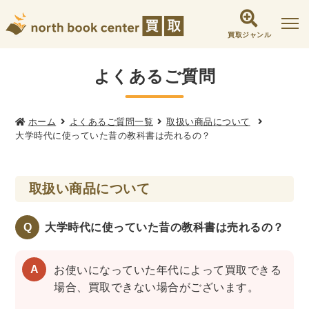
買取ジャンル
社会学書・人文書籍関係
よくあるご質問
哲学書・心理学・思想書
他哲学書
倫理学・道徳
宗教書
心理学
ホーム
よくあるご質問一覧
取扱い商品について
大学時代に使っていた昔の教科書は売れるの？
文化人類学・民俗学
東洋哲学
東洋思想
現象学
西洋哲学
言語学
論理学
取扱い商品について
政治・法学書
女性学
政治
法律学
環境・エコロジー
Q
大学時代に使っていた昔の教科書は売れるの？
社会学
福祉 ・NGO・NPO
軍事・外交・国際関係
お使いになっていた年代によって買取できる
場合、買取できない場合がございます。
歴史書・地理