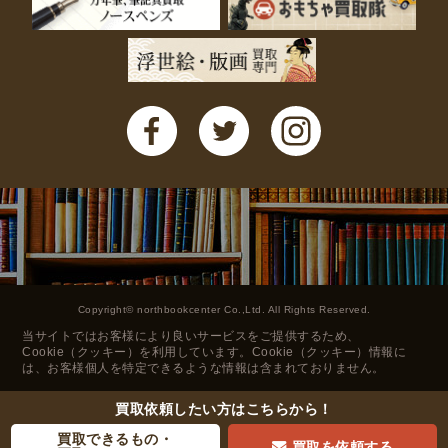
法律・ビジネス・事務資格関連
運輸・船舶・通信
食品・衛生・福祉
CD・DVD・Blu-ray
CD・DVD
洋書
洋書
英語洋書
Copyright© northbookcenter Co.,Ltd. All Rights Reserved.
当サイトではお客様により良いサービスをご提供するため、
その他
Cookie（クッキー）を利用しています。Cookie（クッキー）情報に
は、お客様個人を特定できるような情報は含まれておりません。
その他
買取依頼したい方は
こちらから！
買取できるもの・
木版画・浮世絵
買取を依頼する