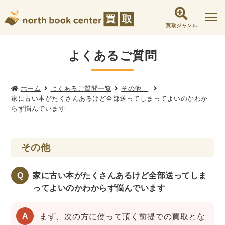
買取ジャンル
社会学書・人文書籍関係
よくあるご質問
哲学書・心理学・思想書
他哲学書
倫理学・道徳
宗教書
心理学
ホーム
よくあるご質問一覧
その他
家に古い本がたくさんあるけど全部送ってしまってよいのかわか
文化人類学・民俗学
東洋哲学
東洋思想
らず悩んでいます
現象学
西洋哲学
言語学
論理学
政治・法学書
その他
女性学
政治
法律学
環境・エコロジー
社会学
福祉 ・NGO・NPO
Q
家に古い本がたくさんあるけど全部送ってしま
軍事・外交・国際関係
ってよいのかわからず悩んでいます
歴史書・地理
まず、次の方に使って頂く前提での買取とな