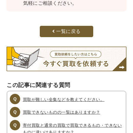
気軽にご相談ください。
理工書関係
科学書・工学書・コンピュータ書籍
宇宙学・天文学
工学書
数学書
海洋学
一覧に戻る
物理学
生物・バイオテクノロジー
科学書
農学
金属・鉱学
電気・通信
IT・テクノロジー・コンピュータ
エネルギー
他理工書
化学
地球科学・エコロジー
医学書・東洋医学書
この記事に関連する質問
歯学書・歯科衛生士
看護学書
眼科学
買取が難しい全集などを教えてください。
精神医学書
臨床医学一般
薬学書
針灸・漢方
リハビリテーション医学
買取できないものの一覧はありますか？
伝統医学・東洋医学
基礎医学
小児科学
寄付買取と通常の買取で買取できるもの・できない
整形外科学
ものに違いはありますか？