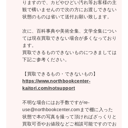
世界史
他歴史地理学
地図・地理・地域研究
りますので、カビやひどい汚れ等お客様の主
観で構いませんので次の方にお渡しできない
日本史
考古学書
状態のものは省いて送付お願い致します。
経済書・経営書・ビジネス書
次に、百科事典や美術全集、文学全集につい
ビジネス書
マーケティング・セールス
ては現在買取できない場合が多くなっており
マネジメント・人材管理・リーダーシップ
経営学
ます。
経済学・経済事情
経理・アカウンティング
買取できるものできないものにつきましては
下記ご参考ください。
金融・ファイナンス・投資
アート・建築・デザイン・音楽
【買取できるもの・できないもの】
https://www.northbookcenter-
書道
インテリアデザイン・建築デザイン
kaitori.com/notsupport
他建築・芸術
住宅建築
写真 ・絵画 ・美術
建築家・建設・建築構造
彫刻・工芸
不明な場合にはお手数ですがre-
use@northbookcenter.comまで棚に入った
日本の伝統文化
東洋の建築
状態で本の写真を撮って頂ければざっくりと
楽譜・スコア・音楽書
西洋の建築
買取可否やお値段などご相談可能ですのでお