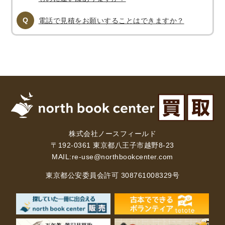
電話で見積をお願いすることはできますか？
暮らし・趣味・実用書他
暮らしと健康
ガーデニング
クッキング・レシピ本・グルメ
住まい・インテリア
占い
手芸・クラフト
美容・着物・ファッション
趣味・スポーツ
自転車・サイクリング
釣り
キャンプ
株式会社ノースフィールド
他スポーツ
登山・ハイキング・クライミング
〒192-0361 東京都八王子市越野8-23
MAIL:
re-use@northbookcenter.com
資格検定・辞書辞典
東京都公安委員会許可 308761008329号
公務員・教員採用試験
医療・看護資格
就職対策
英語学習
工学・技術・環境
語学検定・通訳
語学辞典・辞典