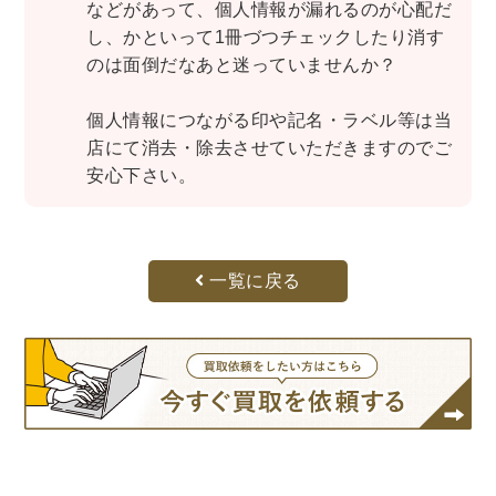
世界史
他歴史地理学
地図・地理・地域研究
などがあって、個人情報が漏れるのが心配だ
し、かといって1冊づつチェックしたり消す
日本史
考古学書
のは面倒だなあと迷っていませんか？
経済書・経営書・ビジネス書
個人情報につながる印や記名・ラベル等は当
ビジネス書
マーケティング・セールス
店にて消去・除去させていただきますのでご
マネジメント・人材管理・リーダーシップ
経営学
安心下さい。
経済学・経済事情
経理・アカウンティング
金融・ファイナンス・投資
一覧に戻る
アート・建築・デザイン・音楽
書道
インテリアデザイン・建築デザイン
他建築・芸術
住宅建築
写真 ・絵画 ・美術
建築家・建設・建築構造
彫刻・工芸
日本の伝統文化
東洋の建築
楽譜・スコア・音楽書
西洋の建築