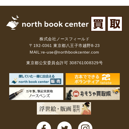
理工書関係
科学書・工学書・コンピュータ書籍
宇宙学・天文学
工学書
数学書
海洋学
物理学
生物・バイオテクノロジー
科学書
株式会社ノースフィールド
〒192-0361 東京都八王子市越野8-23
農学
金属・鉱学
電気・通信
MAIL:
re-use@northbookcenter.com
IT・テクノロジー・コンピュータ
エネルギー
東京都公安委員会許可 308761008329号
他理工書
化学
地球科学・エコロジー
医学書・東洋医学書
歯学書・歯科衛生士
看護学書
眼科学
精神医学書
臨床医学一般
薬学書
針灸・漢方
リハビリテーション医学
伝統医学・東洋医学
基礎医学
小児科学
整形外科学