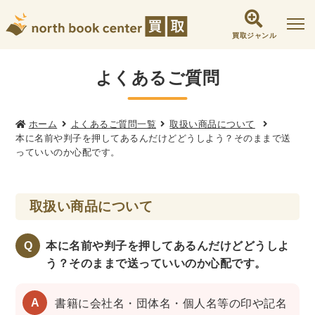
買取ジャンル
社会学書・人文書籍関係
よくあるご質問
哲学書・心理学・思想書
他哲学書
倫理学・道徳
宗教書
心理学
ホーム
よくあるご質問一覧
取扱い商品について
本に名前や判子を押してあるんだけどどうしよう？そのままで送
文化人類学・民俗学
東洋哲学
東洋思想
っていいのか心配です。
現象学
西洋哲学
言語学
論理学
政治・法学書
取扱い商品について
女性学
政治
法律学
環境・エコロジー
社会学
福祉 ・NGO・NPO
Q
本に名前や判子を押してあるんだけどどうしよ
軍事・外交・国際関係
う？そのままで送っていいのか心配です。
歴史書・地理
書籍に会社名・団体名・個人名等の印や記名