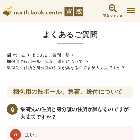
買取ジャンル
社会学書・人文書籍関係
よくあるご質問
哲学書・心理学・思想書
他哲学書
倫理学・道徳
宗教書
心理学
ホーム
よくあるご質問一覧
梱包用の段ボール、集荷、送付について
文化人類学・民俗学
東洋哲学
東洋思想
集荷先の住所と身分証の住所が異なるのですが大丈夫ですか？
現象学
西洋哲学
言語学
論理学
政治・法学書
梱包用の段ボール、集荷、送付について
女性学
政治
法律学
環境・エコロジー
社会学
福祉 ・NGO・NPO
Q
集荷先の住所と身分証の住所が異なるのですが
軍事・外交・国際関係
大丈夫ですか？
歴史書・地理
はい。