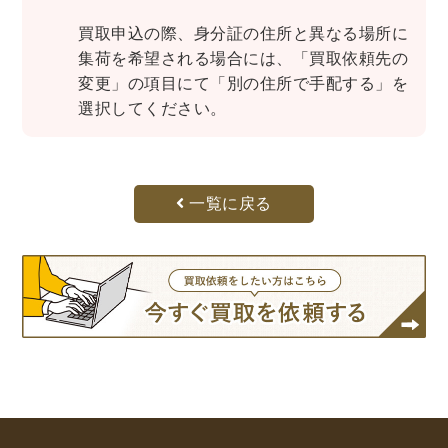
世界史
他歴史地理学
地図・地理・地域研究
買取申込の際、身分証の住所と異なる場所に
日本史
考古学書
集荷を希望される場合には、「買取依頼先の
変更」の項目にて「別の住所で手配する」を
経済書・経営書・ビジネス書
選択してください。
ビジネス書
マーケティング・セールス
マネジメント・人材管理・リーダーシップ
経営学
経済学・経済事情
経理・アカウンティング
一覧に戻る
金融・ファイナンス・投資
アート・建築・デザイン・音楽
書道
インテリアデザイン・建築デザイン
他建築・芸術
住宅建築
写真 ・絵画 ・美術
建築家・建設・建築構造
彫刻・工芸
日本の伝統文化
東洋の建築
楽譜・スコア・音楽書
西洋の建築