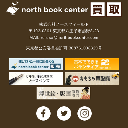
理工書関係
科学書・工学書・コンピュータ書籍
株式会社ノースフィールド
宇宙学・天文学
工学書
数学書
海洋学
〒192-0361 東京都八王子市越野8-23
MAIL:
re-use@northbookcenter.com
物理学
生物・バイオテクノロジー
科学書
農学
金属・鉱学
電気・通信
東京都公安委員会許可 308761008329号
IT・テクノロジー・コンピュータ
エネルギー
他理工書
化学
地球科学・エコロジー
医学書・東洋医学書
歯学書・歯科衛生士
看護学書
眼科学
精神医学書
臨床医学一般
薬学書
針灸・漢方
リハビリテーション医学
伝統医学・東洋医学
基礎医学
小児科学
整形外科学