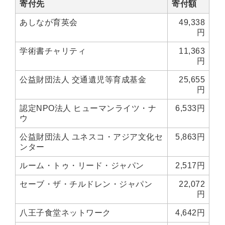
世界史
他歴史地理学
地図・地理・地域研究
寄付先
寄付額
日本史
考古学書
あしなが育英会
49,338
円
経済書・経営書・ビジネス書
学術書チャリティ
11,363
ビジネス書
マーケティング・セールス
円
マネジメント・人材管理・リーダーシップ
経営学
公益財団法人 交通遺児等育成基金
25,655
円
経済学・経済事情
経理・アカウンティング
金融・ファイナンス・投資
認定NPO法人 ヒューマンライツ・ナ
6,533円
ウ
アート・建築・デザイン・音楽
公益財団法人 ユネスコ・アジア文化セ
5,863円
書道
インテリアデザイン・建築デザイン
ンター
他建築・芸術
住宅建築
写真 ・絵画 ・美術
ルーム・トゥ・リード・ジャパン
2,517円
建築家・建設・建築構造
彫刻・工芸
セーブ・ザ・チルドレン・ジャパン
22,072
日本の伝統文化
東洋の建築
円
楽譜・スコア・音楽書
西洋の建築
八王子食堂ネットワーク
4,642円