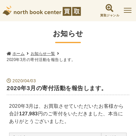
買取ジャンル
社会学書・人文書籍関係
お知らせ
哲学書・心理学・思想書
他哲学書
倫理学・道徳
宗教書
心理学
ホーム
お知らせ一覧
2020年3月の寄付活動を報告します。
文化人類学・民俗学
東洋哲学
東洋思想
現象学
西洋哲学
言語学
論理学
2020/04/03
政治・法学書
2020年3月の寄付活動を報告します。
女性学
政治
法律学
環境・エコロジー
社会学
福祉 ・NGO・NPO
2020年3月は、お買取させていただいたお客様から
軍事・外交・国際関係
合計
127,983
円のご寄付をいただきました、本当に
ありがとうございました。
歴史書・地理