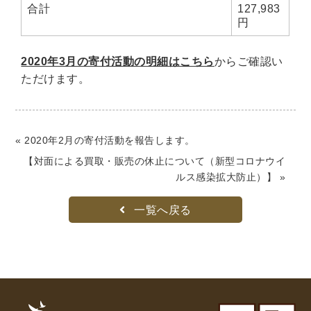
合計
127,983
理工書関係
円
科学書・工学書・コンピュータ書籍
2020年3月の寄付活動の明細はこちら
からご確認い
宇宙学・天文学
工学書
数学書
海洋学
ただけます。
物理学
生物・バイオテクノロジー
科学書
農学
金属・鉱学
電気・通信
IT・テクノロジー・コンピュータ
エネルギー
« 2020年2月の寄付活動を報告します。
他理工書
化学
地球科学・エコロジー
【対面による買取・販売の休止について（新型コロナウイ
ルス感染拡大防止）】 »
医学書・東洋医学書
一覧へ戻る
歯学書・歯科衛生士
看護学書
眼科学
精神医学書
臨床医学一般
薬学書
針灸・漢方
リハビリテーション医学
伝統医学・東洋医学
基礎医学
小児科学
整形外科学