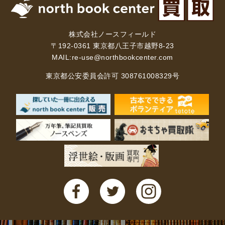
暮らし・趣味・実用書他
株式会社ノースフィールド
暮らしと健康
〒192-0361 東京都八王子市越野8-23
MAIL:
re-use@northbookcenter.com
ガーデニング
クッキング・レシピ本・グルメ
住まい・インテリア
占い
手芸・クラフト
東京都公安委員会許可 308761008329号
美容・着物・ファッション
趣味・スポーツ
自転車・サイクリング
釣り
キャンプ
他スポーツ
登山・ハイキング・クライミング
資格検定・辞書辞典
公務員・教員採用試験
医療・看護資格
就職対策
英語学習
工学・技術・環境
語学検定・通訳
語学辞典・辞典