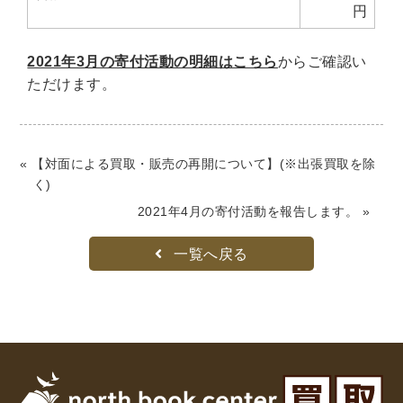
円
理工書関係
科学書・工学書・コンピュータ書籍
2021年3月の寄付活動の明細はこちら
からご確認い
ただけます。
宇宙学・天文学
工学書
数学書
海洋学
物理学
生物・バイオテクノロジー
科学書
農学
金属・鉱学
電気・通信
« 【対面による買取・販売の再開について】(※出張買取を除
IT・テクノロジー・コンピュータ
エネルギー
く)
他理工書
化学
地球科学・エコロジー
2021年4月の寄付活動を報告します。 »
医学書・東洋医学書
一覧へ戻る
歯学書・歯科衛生士
看護学書
眼科学
精神医学書
臨床医学一般
薬学書
針灸・漢方
リハビリテーション医学
伝統医学・東洋医学
基礎医学
小児科学
整形外科学