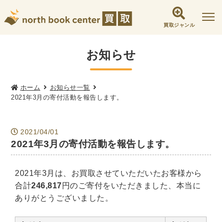
買取ジャンル
社会学書・人文書籍関係
お知らせ
哲学書・心理学・思想書
他哲学書
倫理学・道徳
宗教書
心理学
ホーム
お知らせ一覧
2021年3月の寄付活動を報告します。
文化人類学・民俗学
東洋哲学
東洋思想
現象学
西洋哲学
言語学
論理学
2021/04/01
政治・法学書
2021年3月の寄付活動を報告します。
女性学
政治
法律学
環境・エコロジー
社会学
福祉 ・NGO・NPO
2021年3月は、お買取させていただいたお客様から
軍事・外交・国際関係
合計
246,817
円のご寄付をいただきました、本当に
ありがとうございました。
歴史書・地理