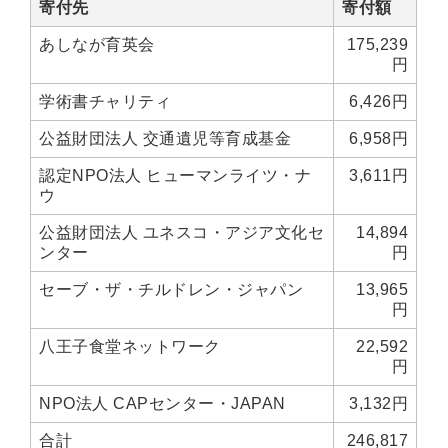
世界史
他歴史地理学
地図・地理・地域研究
寄付先
寄付額
日本史
考古学書
あしなが育英会
175,239
円
経済書・経営書・ビジネス書
学術書チャリティ
6,426円
ビジネス書
マーケティング・セールス
公益財団法人 交通遺児等育成基金
6,958円
マネジメント・人材管理・リーダーシップ
経営学
認定NPO法人 ヒューマンライツ・ナ
3,611円
経済学・経済事情
経理・アカウンティング
ウ
金融・ファイナンス・投資
公益財団法人 ユネスコ・アジア文化セ
14,894
ンター
円
アート・建築・デザイン・音楽
セーブ・ザ・チルドレン・ジャパン
13,965
書道
インテリアデザイン・建築デザイン
円
他建築・芸術
住宅建築
写真 ・絵画 ・美術
八王子食堂ネットワーク
22,592
建築家・建設・建築構造
彫刻・工芸
円
日本の伝統文化
東洋の建築
NPO法人 CAPセンター・JAPAN
3,132円
楽譜・スコア・音楽書
西洋の建築
合計
246,817