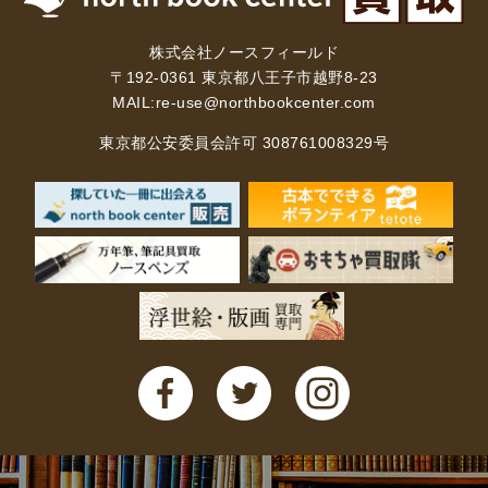
暮らし・趣味・実用書他
株式会社ノースフィールド
〒192-0361 東京都八王子市越野8-23
暮らしと健康
MAIL:
re-use@northbookcenter.com
ガーデニング
クッキング・レシピ本・グルメ
東京都公安委員会許可 308761008329号
住まい・インテリア
占い
手芸・クラフト
美容・着物・ファッション
趣味・スポーツ
自転車・サイクリング
釣り
キャンプ
他スポーツ
登山・ハイキング・クライミング
資格検定・辞書辞典
公務員・教員採用試験
医療・看護資格
就職対策
英語学習
工学・技術・環境
語学検定・通訳
語学辞典・辞典