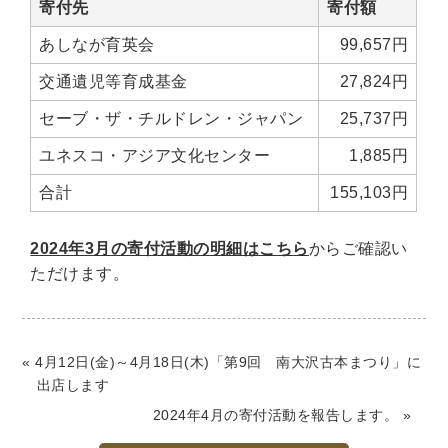
世界史
他歴史地理学
地図・地理・地域研究
寄付先
寄付額
日本史
考古学書
あしなが育英会
99,657円
交通遺児等育成基金
27,824円
経済書・経営書・ビジネス書
ビジネス書
マーケティング・セールス
セーブ・ザ・チルドレン・ジャパン
25,737円
マネジメント・人材管理・リーダーシップ
経営学
ユネスコ・アジア文化センター
1,885円
経済学・経済事情
経理・アカウンティング
合計
155,103円
金融・ファイナンス・投資
2024年3月の寄付活動の明細はこちら
からご確認い
アート・建築・デザイン・音楽
ただけます。
書道
インテリアデザイン・建築デザイン
他建築・芸術
住宅建築
写真 ・絵画 ・美術
建築家・建設・建築構造
彫刻・工芸
« 4月12日(金)～4月18日(木)「第9回 南大沢古本まつり」に
日本の伝統文化
東洋の建築
出店します
楽譜・スコア・音楽書
西洋の建築
2024年4月の寄付活動を報告します。 »