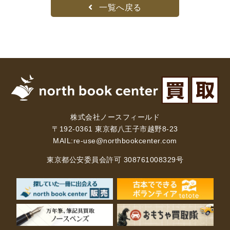
一覧へ戻る
理工書関係
科学書・工学書・コンピュータ書籍
宇宙学・天文学
工学書
数学書
海洋学
物理学
生物・バイオテクノロジー
科学書
農学
金属・鉱学
電気・通信
IT・テクノロジー・コンピュータ
エネルギー
他理工書
化学
地球科学・エコロジー
株式会社ノースフィールド
〒192-0361 東京都八王子市越野8-23
医学書・東洋医学書
MAIL:
re-use@northbookcenter.com
歯学書・歯科衛生士
看護学書
眼科学
東京都公安委員会許可 308761008329号
精神医学書
臨床医学一般
薬学書
針灸・漢方
リハビリテーション医学
伝統医学・東洋医学
基礎医学
小児科学
整形外科学