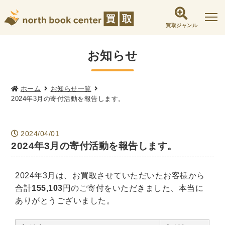
買取ジャンル
社会学書・人文書籍関係
お知らせ
哲学書・心理学・思想書
他哲学書
倫理学・道徳
宗教書
心理学
ホーム
お知らせ一覧
2024年3月の寄付活動を報告します。
文化人類学・民俗学
東洋哲学
東洋思想
現象学
西洋哲学
言語学
論理学
2024/04/01
政治・法学書
2024年3月の寄付活動を報告します。
女性学
政治
法律学
環境・エコロジー
社会学
福祉 ・NGO・NPO
2024年3月は、お買取させていただいたお客様から
軍事・外交・国際関係
合計
155,103
円のご寄付をいただきました、本当に
ありがとうございました。
歴史書・地理