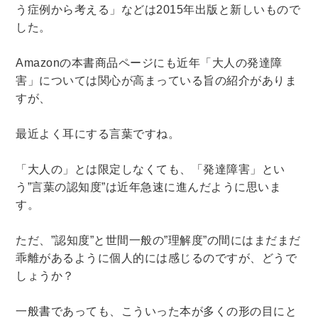
う症例から考える」などは2015年出版と新しいもので
した。
暮らし・趣味・実用書他
暮らしと健康
Amazonの本書商品ページにも近年「大人の発達障
害」については関心が高まっている旨の紹介がありま
ガーデニング
クッキング・レシピ本・グルメ
すが、
住まい・インテリア
占い
手芸・クラフト
美容・着物・ファッション
最近よく耳にする言葉ですね。
趣味・スポーツ
「大人の」とは限定しなくても、「発達障害」とい
自転車・サイクリング
釣り
キャンプ
う”言葉の認知度”は近年急速に進んだように思いま
他スポーツ
登山・ハイキング・クライミング
す。
資格検定・辞書辞典
ただ、”認知度”と世間一般の”理解度”の間にはまだまだ
乖離があるように個人的には感じるのですが、どうで
公務員・教員採用試験
医療・看護資格
しょうか？
就職対策
英語学習
工学・技術・環境
語学検定・通訳
語学辞典・辞典
一般書であっても、こういった本が多くの形の目にと