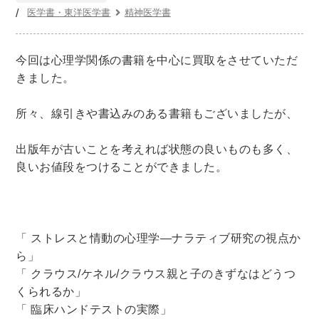
世界史
他歴史地理学
地図・地理・地域研究
医学書・東洋医学書
精神医学書
日本史
考古学書
経済書・経営書・ビジネス書
今回は心理学関係の書籍を中心に買取をさせていただ
きました。
ビジネス書
マーケティング・セールス
マネジメント・人材管理・リーダーシップ
経営学
所々、線引きや書込みのある書籍もございましたが、
経済学・経済事情
経理・アカウンティング
出版年が古いことを考えれば状態の良いものも多く、
金融・ファイナンス・投資
良いお値段をつけることができました。
アート・建築・デザイン・音楽
書道
インテリアデザイン・建築デザイン
他建築・芸術
住宅建築
写真 ・絵画 ・美術
「 ストレスと情動の心理学―ナラティブ研究の視点か
建築家・建設・建築構造
彫刻・工芸
ら」
日本の伝統文化
東洋の建築
「 クラウス/ケネル/クラウス親と子のきずなはどうつ
くられるか」
楽譜・スコア・音楽書
西洋の建築
「 臨床ハンドテストの実際」