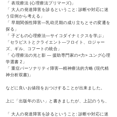
「 表現療法 (心理療法プリマーズ)」
理工書関係
「 大人の発達障害を診るということ: 診断や対応に迷
う症例から考える」
科学書・工学書・コンピュータ書籍
「 早期関係性障害―乳幼児期の成り立ちとその変遷を
宇宙学・天文学
工学書
数学書
海洋学
探る」
物理学
生物・バイオテクノロジー
科学書
「 子どもの心理療法―サイコダイナミクスを学ぶ」
「セラピストとクライエント―フロイト、ロジャー
農学
金属・鉱学
電気・通信
ズ、ギル、コフートの統合」
IT・テクノロジー・コンピュータ
エネルギー
「 心理療法の光と影 ― 援助専門家の<力> ユング心理
他理工書
化学
地球科学・エコロジー
学選書 2」
「 重症パーソナリティ障害―精神療法的方略 (現代精
医学書・東洋医学書
神分析双書)」
歯学書・歯科衛生士
看護学書
眼科学
精神医学書
臨床医学一般
薬学書
などに良いお値段をおつけすることが出来ました。
針灸・漢方
リハビリテーション医学
上に「出版年の古い」と書きましたが、上記のうち、
伝統医学・東洋医学
基礎医学
小児科学
整形外科学
「 大人の発達障害を診るということ: 診断や対応に迷