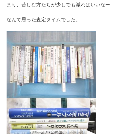
法律・ビジネス・事務資格関連
運輸・船舶・通信
まり、苦しむ方たちが少しでも減ればいいなー
食品・衛生・福祉
なんて思った査定タイムでした。
CD・DVD・Blu-ray
CD・DVD
洋書
洋書
英語洋書
その他
その他
木版画・浮世絵