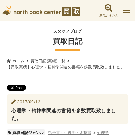
買取ジャンル
社会学書・人文書籍関係
スタッフブログ
買取日記
哲学書・心理学・思想書
他哲学書
倫理学・道徳
宗教書
心理学
文化人類学・民俗学
東洋哲学
東洋思想
ホーム
買取日記(実績)一覧
【買取実績】心理学・精神学関連の書籍を多数買取致しました。
現象学
西洋哲学
言語学
論理学
政治・法学書
女性学
政治
法律学
環境・エコロジー
2017/09/12
社会学
福祉 ・NGO・NPO
心理学・精神学関連の書籍を多数買取致しまし
軍事・外交・国際関係
た。
歴史書・地理
哲学書・心理学・思想書
心理学
買取日記ジャンル