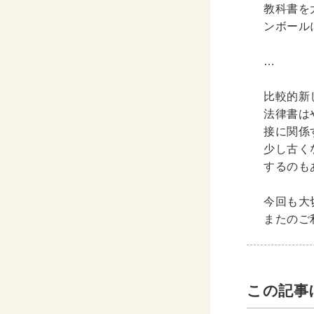
CD・
教科書を
ンボール
洋書
…
洋書
英語
比較的新
法律書は
接に関係
その他
少し古く
その他
するのも
今回も大
木版画・
またのご
木版画
この記事