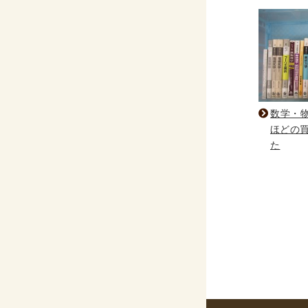
数学・物
ほどの
た