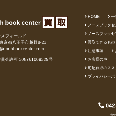
HOME
一
ノースブックセ
ノースブックセ
ースフィールド
買取できるもの
61 東京都八王子市越野8-23
@northbookcenter.com
注意事項
お客様の声
会許可 308761008329号
宅配買取のスス
プライバシーポ
042
受