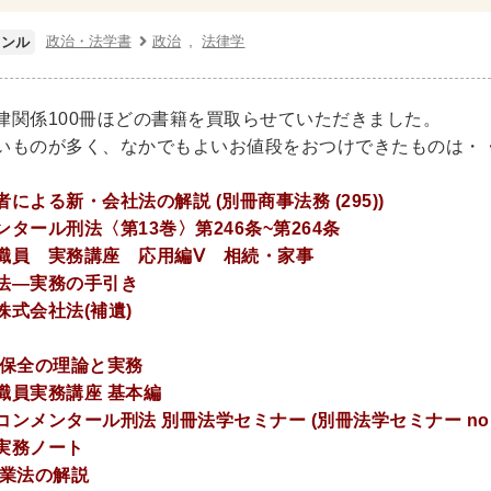
ネス書
マーケティング・セールス
マネジメント・人材管理
政治・法学書
政治
法律学
ャンル
・アカウンティング
金融・ファイナンス・投資
・建築・デザイン・音楽
律関係100冊ほどの書籍を買取らせていただきました。
いものが多く、なかでもよいお値段をおつけできたものは・
インテリアデザイン・建築デザイン
他建築・芸術
住宅
・工芸
日本の伝統文化
東洋の建築
楽譜・スコア・音楽
による新・会社法の解説 (別冊商事法務 (295))
タール刑法〈第13巻〉第246条~第264条
係
職員 実務講座 応用編Ⅴ 相続・家事
法―実務の手引き
・工学書・コンピュータ書籍
株式会社法(補遺)
学・天文学
工学書
数学書
海洋学
物理学
生物
・通信
IT・テクノロジー・コンピュータ
エネルギー
他
事保全の理論と実務
職員実務講座 基本編
・東洋医学書
ンメンタール刑法 別冊法学セミナー (別冊法学セミナー no. 
実務ノート
書・歯科衛生士
看護学書
眼科学
精神医学書
臨床医
険業法の解説
ビリテーション医学
伝統医学・東洋医学
基礎医学
小児