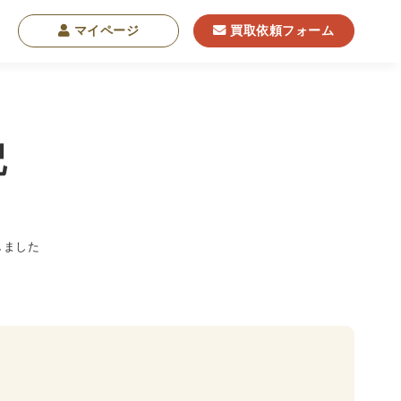
マイページ
買取依頼フォーム
記
学
東洋哲学
東洋思想
現象学
西洋哲学
しました
・NGO・NPO
軍事・外交・国際関係
学書