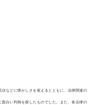
ア
占い
手芸・クラフト
ハイキング・クライミング
工学・技術・環境
語学検定・通訳
信
食品・衛生・福祉
民法などに懐かしさを覚えるとともに、法律関連の
に面白い判例を探したものでした。また、各法律の