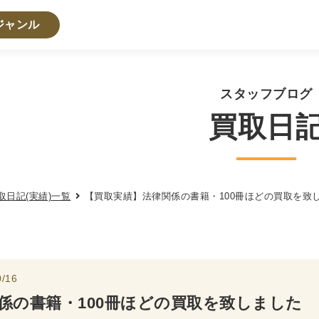
ジャンル
・人文書籍関係
スタッフブログ
買取日
・心理学・思想書
学書
倫理学・道徳
宗教書
心理学
文化人類学・民俗
学
論理学
取日記(実績)一覧
【買取実績】法律関係の書籍・100冊ほどの買取を致
法学書
学
政治
法律学
環境・エコロジー
社会学
福祉 
・地理
/16
史
他歴史地理学
地図・地理・地域研究
日本史
考古
係の書籍・100冊ほどの買取を致しました
・経営書・ビジネス書