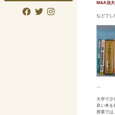
M&A法
暮らし・
などでし
暮らし
ガー
美容
趣味・
自転
資格検
公務
…
語学
大学で少
良い本を
CD・DVD
授業では