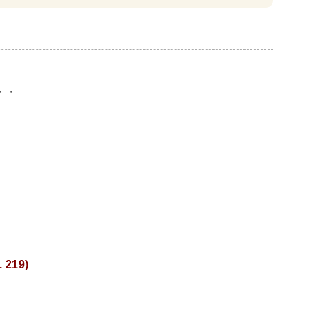
・リーダーシップ
経営学
経済学・経済事情
・・
建築
写真 ・絵画 ・美術
建築家・建設・建築構造
書
西洋の建築
・バイオテクノロジー
科学書
農学
金属・鉱学
理工書
化学
地球科学・エコロジー
219)
学一般
薬学書
針灸・漢方
科学
整形外科学