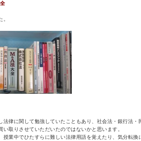
大全
趣味・実用書他
た。
と健康
デニング
クッキング・レシピ本・グルメ
住まい・インテリ
・着物・ファッション
スポーツ
車・サイクリング
釣り
キャンプ
他スポーツ
登山・
定・辞書辞典
員・教員採用試験
医療・看護資格
就職対策
英語学習
辞典・辞典
法律・ビジネス・事務資格関連
運輸・船舶・通
し法律に関して勉強していたこともあり、社会法・銀行法・
買い取りさせていただいたのではないかと思います。
・Blu-ray
、授業中でひたすらに難しい法律用語を覚えたり、気分転換