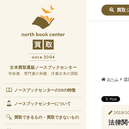
買取
社会学書
哲学書
since 2004
他哲
言語
古本買取通販ノースブックセンター
学術書、専門書の和書、洋書古本の買取
ホーム
買
政治・
女性
ノースブックセンターの10の特徴
歴史書
ノースブックセンターについて
2018/10
世界
買取できるもの・買取できないもの
法律関
経済書