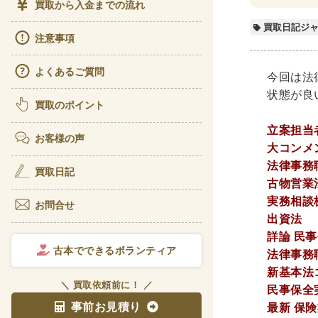
買取から入金までの流れ
ビジ
買取日記ジ
注意事項
経理
よくあるご質問
アート
今回は法
状態が良
書道
買取のポイント
彫刻
立案担当者
お客様の声
大コンメン
理工書関
法律事務
買取日記
古物営業
科学書
実務相談
お問合せ
宇宙
出資法
電気
詳論 民
古本でできるボランティア
法律事務
医学書
新基本法コ
＼ 買取依頼前に！ ／
民事保全
歯学
事前お見積り
最新 保
リハ