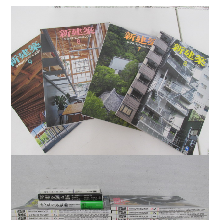
暮らし・趣味・実用書他
暮らしと健康
ガーデニング
クッキング・レシピ本・グルメ
住まい・インテリア
占い
手芸・クラフト
美容・着物・ファッション
趣味・スポーツ
自転車・サイクリング
釣り
キャンプ
他スポーツ
登山・ハイキング・クライミング
資格検定・辞書辞典
公務員・教員採用試験
医療・看護資格
就職対策
英語学習
工学・技術・環境
語学検定・通訳
語学辞典・辞典