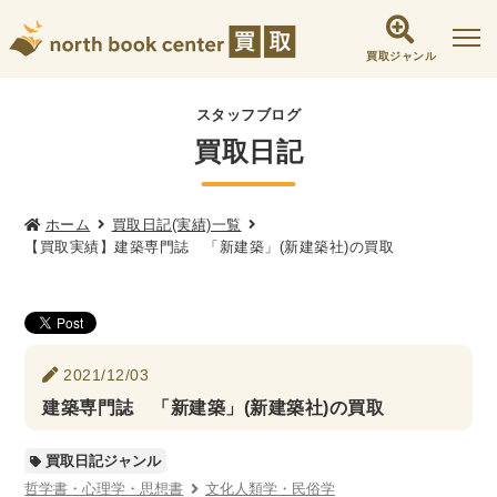
買取ジャンル
社会学書・人文書籍関係
スタッフブログ
買取日記
哲学書・心理学・思想書
他哲学書
倫理学・道徳
宗教書
心理学
文化人類学・民俗学
東洋哲学
東洋思想
ホーム
買取日記(実績)一覧
【買取実績】建築専門誌 「新建築」(新建築社)の買取
現象学
西洋哲学
言語学
論理学
政治・法学書
女性学
政治
法律学
環境・エコロジー
2021/12/03
社会学
福祉 ・NGO・NPO
建築専門誌 「新建築」(新建築社)の買取
軍事・外交・国際関係
買取日記ジャンル
歴史書・地理
哲学書・心理学・思想書
文化人類学・民俗学