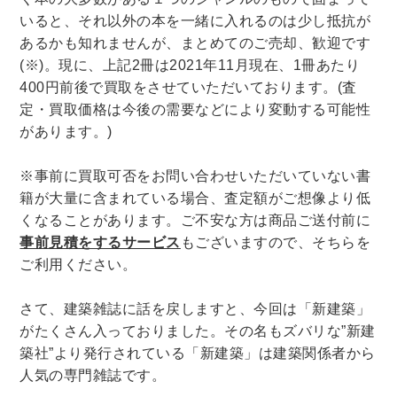
いると、それ以外の本を一緒に入れるのは少し抵抗が
理工書関係
あるかも知れませんが、まとめてのご売却、歓迎です
科学書・工学書・コンピュータ書籍
(※)。現に、上記2冊は2021年11月現在、1冊あたり
400円前後で買取をさせていただいております。(査
宇宙学・天文学
工学書
数学書
海洋学
定・買取価格は今後の需要などにより変動する可能性
物理学
生物・バイオテクノロジー
科学書
があります。)
農学
金属・鉱学
電気・通信
IT・テクノロジー・コンピュータ
エネルギー
※事前に買取可否をお問い合わせいただいていない書
籍が大量に含まれている場合、査定額がご想像より低
他理工書
化学
地球科学・エコロジー
くなることがあります。ご不安な方は商品ご送付前に
医学書・東洋医学書
事前見積をするサービス
もございますので、そちらを
ご利用ください。
歯学書・歯科衛生士
看護学書
眼科学
精神医学書
臨床医学一般
薬学書
さて、建築雑誌に話を戻しますと、今回は「新建築」
針灸・漢方
リハビリテーション医学
がたくさん入っておりました。その名もズバリな”新建
伝統医学・東洋医学
基礎医学
小児科学
築社”より発行されている「新建築」は建築関係者から
人気の専門雑誌です。
整形外科学