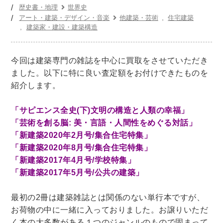
世界史
他歴史地理学
地図・地理・地域研究
歴史書・地理
世界史
日本史
考古学書
アート・建築・デザイン・音楽
他建築・芸術
住宅建築
建築家・建設・建築構造
経済書・経営書・ビジネス書
ビジネス書
マーケティング・セールス
今回は建築専門の雑誌を中心に買取をさせていただき
ました。以下に特に良い査定額をお付けできたものを
マネジメント・人材管理・リーダーシップ
経営学
紹介します。
経済学・経済事情
経理・アカウンティング
金融・ファイナンス・投資
「サピエンス全史(下)文明の構造と人類の幸福」
「芸術を創る脳: 美・言語・人間性をめぐる対話」
アート・建築・デザイン・音楽
「新建築2020年2月号/集合住宅特集」
書道
インテリアデザイン・建築デザイン
「新建築2020年8月号/集合住宅特集」
他建築・芸術
住宅建築
写真 ・絵画 ・美術
「新建築2017年4月号/学校特集」
「新建築2017年5月号/公共の建築」
建築家・建設・建築構造
彫刻・工芸
日本の伝統文化
東洋の建築
最初の2冊は建築雑誌とは関係のない単行本ですが、
楽譜・スコア・音楽書
西洋の建築
お荷物の中に一緒に入っておりました。お譲りいただ
く本の大多数がある１つのジャンルのもので固まって