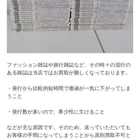
法律・ビジネス・事務資格関連
運輸・船舶・通信
食品・衛生・福祉
CD・DVD・Blu-ray
CD・DVD
ファッション雑誌や旅行雑誌など、その時々の流行の
洋書
ある雑誌は当店ではお買取が難しくなっております。
洋書
英語洋書
・発行から比較的短時間で価値が一気に下がってしま
うこと
その他
・発行数が多いので、希少性に欠けること
その他
などが主な原因です。そのため、送っていただいても
お客様の手間になってしまうことから原則買取不可と
木版画・浮世絵