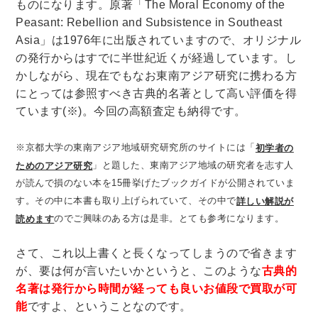
ものになります。原著「
The Moral Economy of the
Peasant: Rebellion and Subsistence in Southeast
木版画・浮世絵
Asia」
は1976年に出版されていますので、オリジナル
の発行からはすでに半世紀近くが経過しています。し
かしながら、現在でもなお東南アジア研究に携わる方
にとっては参照すべき古典的名著として高い評価を得
ています(※)。今回の高額査定も納得です。
※京都大学の東南アジア地域研究研究所のサイトには「
初学者の
」と題した、東南アジア地域の研究者を志す人
ためのアジア研究
が読んで損のない本を15冊挙げたブックガイドが公開されていま
す。その中に本書も取り上げられていて、その中で
詳しい解説が
のでご興味のある方は是非。とても参考になります。
読めます
さて、これ以上書くと長くなってしまうので省きます
が、要は何が言いたいかというと、このような
古典的
名著は発行から時間が経っても良いお値段で買取が可
能
ですよ、ということなのです。