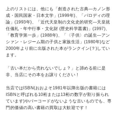
上のリストには、他にも「創造された古典―カノン形
成・国民国家・日本文学」(1999年)、「パロディの理
論」(1993年)、「近代天皇制の文化史的研究―天皇就
任儀礼・年中行事・文化財 (歴史科学叢書)」(1997)、
「教育学第一歩」(1988年)、「〈子供〉の誕生―アン
シァン・レジーム期の子供と家族生活」(1980年)など
2000年より前に出版された本がランクイン(？)してい
ます。
「古い本だから売れないでしょ？」と諦める前に是
非、当店にその本をお譲りください！
当店ではISBN(おおよそ1981年以降出版の書籍には
ISBNと呼ばれる10桁または13桁の数字が割り振られ
ています)やバーコードがないような古いものでも、専
門的価値の高い書籍の買取は大歓迎です！