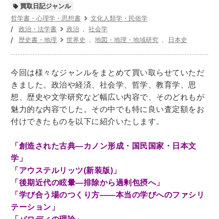
世界史
他歴史地理学
地図・地理・地域研究
買取日記ジャンル
日本史
考古学書
哲学書・心理学・思想書
文化人類学・民俗学
政治・法学書
政治
社会学
歴史書・地理
世界史
地図・地理・地域研究
日本史
経済書・経営書・ビジネス書
ビジネス書
マーケティング・セールス
マネジメント・人材管理・リーダーシップ
経営学
今回は様々なジャンルをまとめて買い取らせていただ
きました。政治や経済、社会学、哲学、教育学、思
経済学・経済事情
経理・アカウンティング
想、歴史や文学研究など幅広い内容で、そのどれもが
金融・ファイナンス・投資
魅力的な内容でした。その中でも特に良い査定額をお
付けできたものを以下に紹介いたします。
アート・建築・デザイン・音楽
書道
インテリアデザイン・建築デザイン
「創造された古典―カノン形成・国民国家・日本文
他建築・芸術
住宅建築
写真 ・絵画 ・美術
学」
「アウステルリッツ(新装版)」
建築家・建設・建築構造
彫刻・工芸
「後期近代の眩暈―排除から過剰包摂へ」
日本の伝統文化
東洋の建築
「学び合う場のつくり方――本当の学びへのファシリ
楽譜・スコア・音楽書
西洋の建築
テーション」