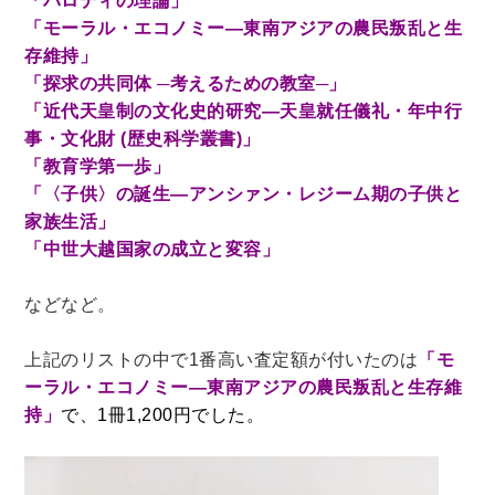
「パロディの理論」
「モーラル・エコノミー―東南アジアの農民叛乱と生
理工書関係
存維持」
科学書・工学書・コンピュータ書籍
「探求の共同体 ─考えるための教室─」
宇宙学・天文学
工学書
数学書
海洋学
「近代天皇制の文化史的研究―天皇就任儀礼・年中行
事・文化財 (歴史科学叢書)」
物理学
生物・バイオテクノロジー
科学書
「教育学第一歩」
農学
金属・鉱学
電気・通信
「〈子供〉の誕生―アンシァン・レジーム期の子供と
IT・テクノロジー・コンピュータ
エネルギー
家族生活」
他理工書
化学
地球科学・エコロジー
「中世大越国家の成立と変容」
医学書・東洋医学書
などなど。
歯学書・歯科衛生士
看護学書
眼科学
上記のリストの中で1番高い査定額が付いたのは
「モ
精神医学書
臨床医学一般
薬学書
ーラル・エコノミー―東南アジアの農民叛乱と生存維
針灸・漢方
リハビリテーション医学
持」
で、1冊1,200円でした。
伝統医学・東洋医学
基礎医学
小児科学
整形外科学