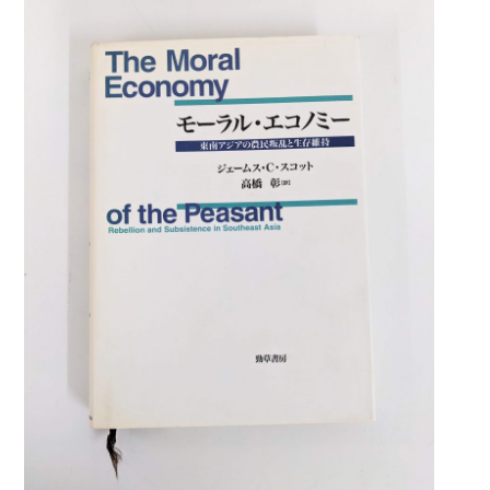
暮らし・趣味・実用書他
暮らしと健康
ガーデニング
クッキング・レシピ本・グルメ
住まい・インテリア
占い
手芸・クラフト
美容・着物・ファッション
趣味・スポーツ
自転車・サイクリング
釣り
キャンプ
他スポーツ
登山・ハイキング・クライミング
資格検定・辞書辞典
公務員・教員採用試験
医療・看護資格
就職対策
英語学習
工学・技術・環境
語学検定・通訳
語学辞典・辞典