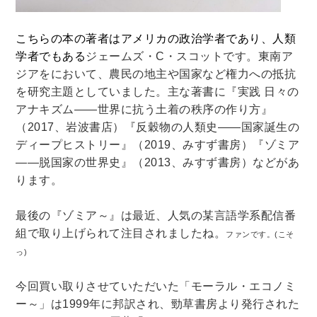
法律・ビジネス・事務資格関連
運輸・船舶・通信
食品・衛生・福祉
こちらの本の著者はアメリカの政治学者であり、人類
学者でもある
ジェームズ・C・スコットです。
東南ア
ジアをにおいて、農民の地主や国家など権力への抵抗
CD・DVD・Blu-ray
を研究主題としていました。主な著書に『実践 日々の
CD・DVD
アナキズム——世界に抗う土着の秩序の作り方』
（2017、岩波書店）
『反穀物の人類史——国家誕生の
ディープヒストリー』（2019、みすず書房）『ゾミア
洋書
——脱国家の世界史』（2013、みすず書房）などがあ
洋書
ります。
英語洋書
最後の『ゾミア～』は最近、人気の某言語学系配信番
組で取り上げられて注目されましたね。
ファンです。(こそ
その他
っ)
その他
今回買い取りさせていただいた「モーラル・エコノミ
ー～」は1999年に邦訳され、勁草書房より発行された
木版画・浮世絵