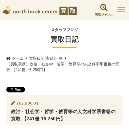
買取ジャンル
社会学書・人文書籍関係
スタッフブログ
買取日記
哲学書・心理学・思想書
他哲学書
倫理学・道徳
宗教書
心理学
文化人類学・民俗学
東洋哲学
東洋思想
ホーム
買取日記(実績)一覧
【買取実績】政治・社会学・哲学・教育等の人文科学系書籍の買
現象学
西洋哲学
言語学
論理学
取 【241冊 16,250円】
政治・法学書
女性学
政治
法律学
環境・エコロジー
社会学
福祉 ・NGO・NPO
2023/06/01
軍事・外交・国際関係
政治・社会学・哲学・教育等の人文科学系書籍の
買取 【241冊 16,250円】
歴史書・地理