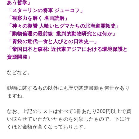
あう哲学」
理工書関係
「スターリンの将軍 ジューコフ」
「観察力を磨く 名画読解」
科学書・工学書・コンピュータ書籍
「神々の復讐 人喰いヒグマたちの北海道開拓史」
宇宙学・天文学
工学書
数学書
海洋学
「動物倫理の最前線: 批判的動物研究とは何か」
物理学
生物・バイオテクノロジー
科学書
「胃袋の近代―食と人びとの日常史―」
「帝国日本と森林: 近代東アジアにおける環境保護と
農学
金属・鉱学
電気・通信
資源開発」
IT・テクノロジー・コンピュータ
エネルギー
他理工書
化学
地球科学・エコロジー
などなど。
医学書・東洋医学書
動物に関するもの以外にも歴史関連書籍も何冊かあり
歯学書・歯科衛生士
看護学書
眼科学
ますね。
精神医学書
臨床医学一般
薬学書
なお、上記のリストはすべて1冊あたり300円以上で買
針灸・漢方
リハビリテーション医学
い取らせていただいたものを列挙したもので、下に行
伝統医学・東洋医学
基礎医学
小児科学
くほど金額が高くなっております。
整形外科学