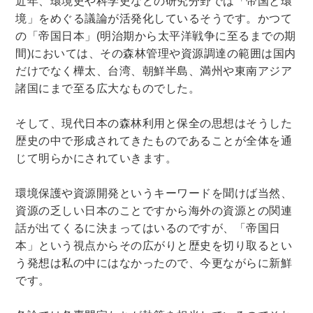
近年、環境史や科学史などの研究分野では「帝国と環
境」をめぐる議論が活発化しているそうです。かつて
木版画・浮世絵
の「帝国日本」(明治期から太平洋戦争に至るまでの期
間)においては、その森林管理や資源調達の範囲は国内
だけでなく樺太、台湾、朝鮮半島、満州や東南アジア
諸国にまで至る広大なものでした。
そして、現代日本の森林利用と保全の思想はそうした
歴史の中で形成されてきたものであることが全体を通
じて明らかにされていきます。
環境保護や資源開発というキーワードを聞けば当然、
資源の乏しい日本のことですから海外の資源との関連
話が出てくるに決まってはいるのですが、「帝国日
本」という視点からその広がりと歴史を切り取るとい
う発想は私の中にはなかったので、今更ながらに新鮮
です。