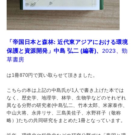
法律・ビジネス・事務資格関連
運輸・船舶・通信
食品・衛生・福祉
CD・DVD・Blu-ray
「帝国日本と森林: 近代東アジアにおける環境
CD・DVD
保護と資源開発」中島 弘二
(編著)、
2023、勁
草書房
洋書
洋書
は1冊870円で買い取らせて頂きました。
英語洋書
こちらの本は上記の中島氏が1人で書き上げた本では
なく、歴史学、地理学、林学、生物学などのそれぞれ
その他
異なる分野の研究者(
中島弘二、
竹本太郎、
米家泰作、
中山大将、
永井リサ、三島美佐子、水野祥子（敬称
その他
略）)
たちの共同研究をまとめた1冊となっています。
木版画・浮世絵