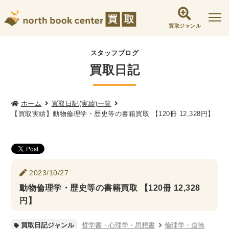
買取ジャンル
社会学書・人文書籍関係
スタッフブログ
買取日記
哲学書・心理学・思想書
他哲学書
倫理学・道徳
宗教書
心理学
文化人類学・民俗学
東洋哲学
東洋思想
ホーム
買取日記(実績)一覧
【買取実績】動物倫理学・歴史等の書籍買取 【120冊 12,328円】
現象学
西洋哲学
言語学
論理学
政治・法学書
女性学
政治
法律学
環境・エコロジー
2023/10/27
社会学
福祉 ・NGO・NPO
動物倫理学・歴史等の書籍買取 【120冊 12,328
軍事・外交・国際関係
円】
歴史書・地理
哲学書・心理学・思想書
倫理学・道徳
買取日記ジャンル