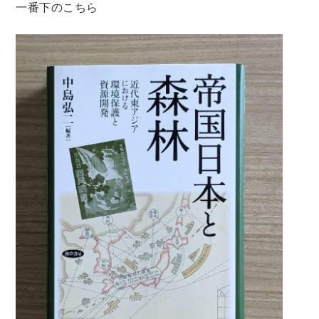
一番下のこちら
暮らし・趣味・実用書他
暮らしと健康
ガーデニング
クッキング・レシピ本・グルメ
住まい・インテリア
占い
手芸・クラフト
美容・着物・ファッション
趣味・スポーツ
自転車・サイクリング
釣り
キャンプ
他スポーツ
登山・ハイキング・クライミング
資格検定・辞書辞典
公務員・教員採用試験
医療・看護資格
就職対策
英語学習
工学・技術・環境
語学検定・通訳
語学辞典・辞典