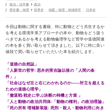
世界史
他歴史地理学
地図・地理・地域研究
政治・法学書
政治
日本史
考古学書
歴史書・地理
世界史
地図・地理・地域研究
日本史
経済書・経営書・ビジネス書
今回は動物に関する書籍、特に動物とどう共生するか
ビジネス書
マーケティング・セールス
を考える環境学系アプローチの本や、動物をどう扱う
マネジメント・人材管理・リーダーシップ
経営学
べきであるかを考える動物倫理学など哲学や道徳関連
経済学・経済事情
経理・アカウンティング
の本を多く買い取らせて頂きました。以下に特に良い
値段で買い取らせていただいた本を紹介します。
金融・ファイナンス・投資
「道徳の自然誌」
アート・建築・デザイン・音楽
「人新世の哲学: 思弁的実在論以後の「人間の条
書道
インテリアデザイン・建築デザイン
件」」
他建築・芸術
住宅建築
写真 ・絵画 ・美術
「社会はなぜ左と右にわかれるのか――対立を超える
建築家・建設・建築構造
彫刻・工芸
ための道徳心理学」
「撤退戦-戦史に学ぶ決断の時機と方策 」
日本の伝統文化
東洋の建築
「人と動物の政治共同体-「動物の権利」の政治理論」
楽譜・スコア・音楽書
西洋の建築
「死の所有 増補新装版: 死刑・殺人・動物利用に向き