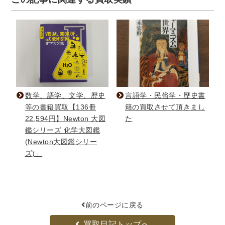
数学、語学、文学、歴史
言語学・民俗学・歴史書
等の書籍買取【136冊
籍の買取させて頂きまし
22,594円】Newton 大図
た
鑑シリーズ 化学大図鑑
(Newton大図鑑シリー
ズ)」
前のページに戻る
買取日記トップへ