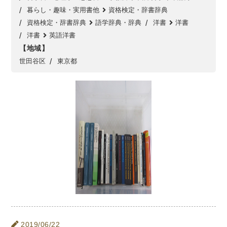
暮らし・趣味・実用書他
資格検定・辞書辞典
暮らし・趣味・実用書他
資格検定・辞書辞典
語学辞典・辞典
洋書
洋書
洋書
英語洋書
暮らしと健康
【地域】
ガーデニング
クッキング・レシピ本・グルメ
世田谷区
東京都
住まい・インテリア
占い
手芸・クラフト
美容・着物・ファッション
趣味・スポーツ
自転車・サイクリング
釣り
キャンプ
他スポーツ
登山・ハイキング・クライミング
資格検定・辞書辞典
公務員・教員採用試験
医療・看護資格
就職対策
英語学習
工学・技術・環境
語学検定・通訳
語学辞典・辞典
2019/06/22