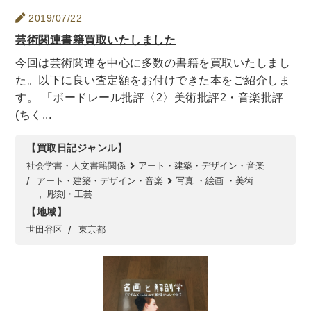
世界史
他歴史地理学
地図・地理・地域研究
2019/07/22
日本史
考古学書
芸術関連書籍買取いたしました
経済書・経営書・ビジネス書
今回は芸術関連を中心に多数の書籍を買取いたしまし
た。以下に良い査定額をお付けできた本をご紹介しま
ビジネス書
マーケティング・セールス
す。 「ボードレール批評〈2〉美術批評2・音楽批評
マネジメント・人材管理・リーダーシップ
経営学
(ちく...
経済学・経済事情
経理・アカウンティング
金融・ファイナンス・投資
【買取日記ジャンル】
社会学書・人文書籍関係
アート・建築・デザイン・音楽
アート・建築・デザイン・音楽
アート・建築・デザイン・音楽
写真 ・絵画 ・美術
彫刻・工芸
書道
インテリアデザイン・建築デザイン
【地域】
他建築・芸術
住宅建築
写真 ・絵画 ・美術
世田谷区
東京都
建築家・建設・建築構造
彫刻・工芸
日本の伝統文化
東洋の建築
楽譜・スコア・音楽書
西洋の建築