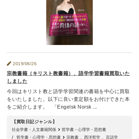
理工書関係
科学書・工学書・コンピュータ書籍
宇宙学・天文学
工学書
数学書
海洋学
物理学
生物・バイオテクノロジー
科学書
農学
金属・鉱学
電気・通信
IT・テクノロジー・コンピュータ
エネルギー
2019/06/26
他理工書
化学
地球科学・エコロジー
宗教書籍（キリスト教書籍）、語学学習書籍買取いた
しました
医学書・東洋医学書
今回はキリスト教と語学学習関連の書籍を中心に買取
歯学書・歯科衛生士
看護学書
眼科学
をいたしました。以下に良い査定額をお付けできた本
精神医学書
臨床医学一般
薬学書
をご紹介します。 「Engelsk Norsk ...
針灸・漢方
リハビリテーション医学
【買取日記ジャンル】
伝統医学・東洋医学
基礎医学
小児科学
社会学書・人文書籍関係
哲学書・心理学・思想書
整形外科学
哲学書・心理学・思想書
宗教書
西洋哲学
言語学