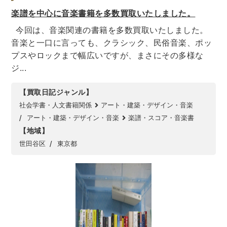
法律・ビジネス・事務資格関連
運輸・船舶・通信
楽譜を中心に音楽書籍を多数買取いたしました。
食品・衛生・福祉
今回は、音楽関連の書籍を多数買取いたしました。
音楽と一口に言っても、クラシック、民俗音楽、ポッ
CD・DVD・Blu-ray
プスやロックまで幅広いですが、まさにその多様な
ジ...
CD・DVD
【買取日記ジャンル】
社会学書・人文書籍関係
アート・建築・デザイン・音楽
洋書
アート・建築・デザイン・音楽
楽譜・スコア・音楽書
洋書
【地域】
英語洋書
世田谷区
東京都
その他
その他
木版画・浮世絵