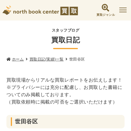
買取ジャンル
社会学書・人文書籍関係
スタッフブログ
買取日記
哲学書・心理学・思想書
他哲学書
倫理学・道徳
宗教書
心理学
文化人類学・民俗学
東洋哲学
東洋思想
ホーム
買取日記(実績)一覧
世田谷区
現象学
西洋哲学
言語学
論理学
買取現場からリアルな買取レポートをお伝えします！
政治・法学書
※プライバシーには充分に配慮し、お買取した書籍に
女性学
政治
法律学
環境・エコロジー
ついてのみ掲載しております。
社会学
福祉 ・NGO・NPO
（買取依頼時に掲載の可否をご選択いただけます）
軍事・外交・国際関係
世田谷区
歴史書・地理