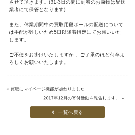
世界史
他歴史地理学
地図・地理・地域研究
させて頂きます。(31-3日の間に到着のお荷物は配送
業者にて保管となります)
日本史
考古学書
また、休業期間中の買取用段ボールの配送について
経済書・経営書・ビジネス書
は手配が難しいため5日以降着指定にてお願いいた
ビジネス書
マーケティング・セールス
します。
マネジメント・人材管理・リーダーシップ
経営学
経済学・経済事情
経理・アカウンティング
ご不便をお掛けいたしますが 、ご了承のほど何卒よ
ろしくお願いいたします。
金融・ファイナンス・投資
アート・建築・デザイン・音楽
書道
インテリアデザイン・建築デザイン
« 買取にマイページ機能が加わりました
他建築・芸術
住宅建築
写真 ・絵画 ・美術
2017年12月の寄付活動を報告します。 »
建築家・建設・建築構造
彫刻・工芸
一覧へ戻る
日本の伝統文化
東洋の建築
楽譜・スコア・音楽書
西洋の建築