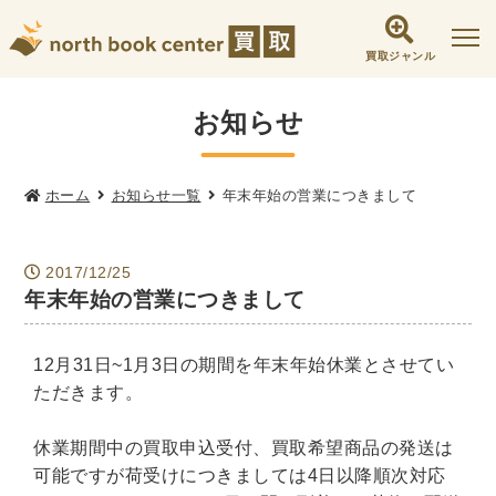
買取ジャンル
社会学書・人文書籍関係
お知らせ
哲学書・心理学・思想書
他哲学書
倫理学・道徳
宗教書
心理学
ホーム
お知らせ一覧
年末年始の営業につきまして
文化人類学・民俗学
東洋哲学
東洋思想
現象学
西洋哲学
言語学
論理学
2017/12/25
年末年始の営業につきまして
政治・法学書
女性学
政治
法律学
環境・エコロジー
12月31日~1月3日の期間を年末年始休業とさせてい
社会学
福祉 ・NGO・NPO
ただきます。
軍事・外交・国際関係
休業期間中の買取申込受付、買取希望商品の発送は
歴史書・地理
可能ですが荷受けにつきましては4日以降順次対応