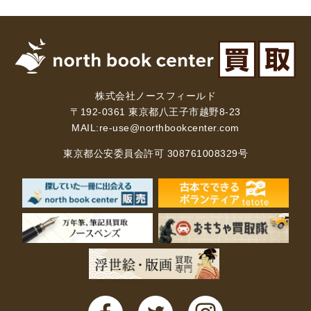
理工書関係
科学書・工学書・コンピュータ書籍
宇宙学・天文学
工学書
数学書
海洋学
物理学
生物・バイオテクノロジー
科学書
株式会社ノースフィールド
〒192-0361 東京都八王子市越野8-23
農学
金属・鉱学
電気・通信
MAIL:
re-use@northbookcenter.com
IT・テクノロジー・コンピュータ
エネルギー
東京都公安委員会許可 308761008329号
他理工書
化学
地球科学・エコロジー
医学書・東洋医学書
歯学書・歯科衛生士
看護学書
眼科学
精神医学書
臨床医学一般
薬学書
針灸・漢方
リハビリテーション医学
伝統医学・東洋医学
基礎医学
小児科学
整形外科学