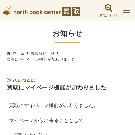
買取ジャンル
社会学書・人文書籍関係
お知らせ
哲学書・心理学・思想書
他哲学書
倫理学・道徳
宗教書
心理学
ホーム
お知らせ一覧
買取にマイページ機能が加わりました
文化人類学・民俗学
東洋哲学
東洋思想
現象学
西洋哲学
言語学
論理学
2017/12/13
政治・法学書
買取にマイページ機能が加わりました
女性学
政治
法律学
環境・エコロジー
社会学
福祉 ・NGO・NPO
買取にマイページ機能が加わりました。
軍事・外交・国際関係
マイページから出来ることとして
歴史書・地理