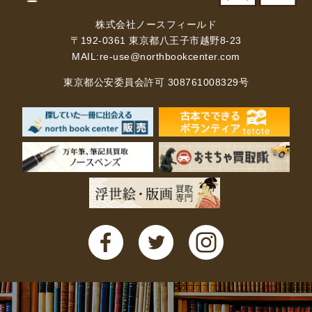
株式会社ノースフィールド
暮らし・趣味・実用書他
〒192-0361 東京都八王子市越野8-23
MAIL:
re-use@northbookcenter.com
暮らしと健康
ガーデニング
クッキング・レシピ本・グルメ
東京都公安委員会許可 308761008329号
住まい・インテリア
占い
手芸・クラフト
美容・着物・ファッション
趣味・スポーツ
自転車・サイクリング
釣り
キャンプ
他スポーツ
登山・ハイキング・クライミング
資格検定・辞書辞典
公務員・教員採用試験
医療・看護資格
就職対策
英語学習
工学・技術・環境
語学検定・通訳
語学辞典・辞典