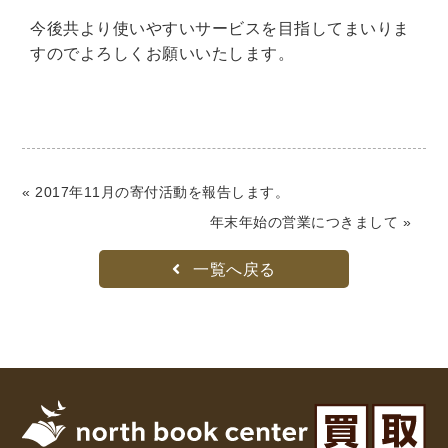
今後共より使いやすいサービスを目指してまいりま
理工書関係
すのでよろしくお願いいたします。
科学書・工学書・コンピュータ書籍
宇宙学・天文学
工学書
数学書
海洋学
物理学
生物・バイオテクノロジー
科学書
農学
金属・鉱学
電気・通信
« 2017年11月の寄付活動を報告します。
IT・テクノロジー・コンピュータ
エネルギー
年末年始の営業につきまして »
他理工書
化学
地球科学・エコロジー
一覧へ戻る
医学書・東洋医学書
歯学書・歯科衛生士
看護学書
眼科学
精神医学書
臨床医学一般
薬学書
針灸・漢方
リハビリテーション医学
伝統医学・東洋医学
基礎医学
小児科学
整形外科学