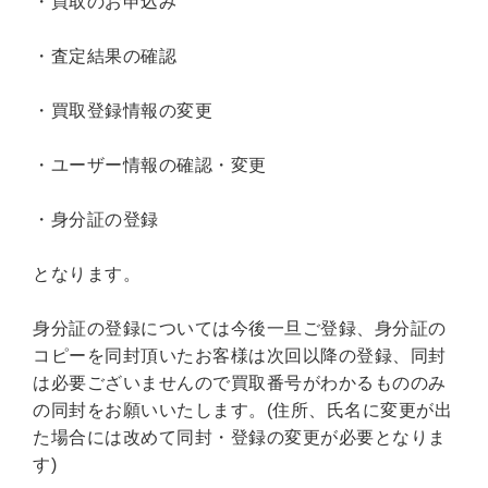
・買取のお申込み
世界史
他歴史地理学
地図・地理・地域研究
日本史
考古学書
・査定結果の確認
経済書・経営書・ビジネス書
・買取登録情報の変更
ビジネス書
マーケティング・セールス
マネジメント・人材管理・リーダーシップ
経営学
・ユーザー情報の確認・変更
経済学・経済事情
経理・アカウンティング
・身分証の登録
金融・ファイナンス・投資
となります。
アート・建築・デザイン・音楽
書道
インテリアデザイン・建築デザイン
身分証の登録については今後一旦ご登録、身分証の
他建築・芸術
住宅建築
写真 ・絵画 ・美術
コピーを同封頂いたお客様は次回以降の登録、同封
は必要ございませんので買取番号がわかるもののみ
建築家・建設・建築構造
彫刻・工芸
の同封をお願いいたします。(住所、氏名に変更が出
日本の伝統文化
東洋の建築
た場合には改めて同封・登録の変更が必要となりま
楽譜・スコア・音楽書
西洋の建築
す)