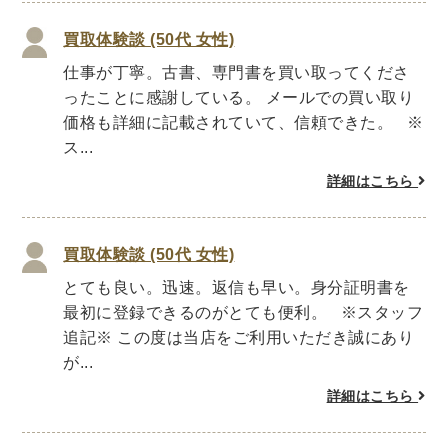
世界史
他歴史地理学
地図・地理・地域研究
日本史
考古学書
買取体験談 (50代 女性)
仕事が丁寧。古書、専門書を買い取ってくださ
経済書・経営書・ビジネス書
ったことに感謝している。 メールでの買い取り
ビジネス書
マーケティング・セールス
価格も詳細に記載されていて、信頼できた。 ※
ス...
マネジメント・人材管理・リーダーシップ
経営学
経済学・経済事情
経理・アカウンティング
詳細はこちら
金融・ファイナンス・投資
買取体験談 (50代 女性)
アート・建築・デザイン・音楽
とても良い。迅速。返信も早い。身分証明書を
書道
インテリアデザイン・建築デザイン
最初に登録できるのがとても便利。 ※スタッフ
他建築・芸術
住宅建築
写真 ・絵画 ・美術
追記※ この度は当店をご利用いただき誠にあり
建築家・建設・建築構造
彫刻・工芸
が...
日本の伝統文化
東洋の建築
詳細はこちら
楽譜・スコア・音楽書
西洋の建築