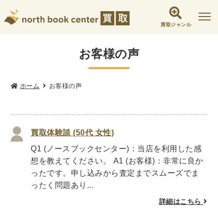
買取ジャンル
社会学書・人文書籍関係
お客様の声
哲学書・心理学・思想書
他哲学書
倫理学・道徳
宗教書
心理学
ホーム
お客様の声
文化人類学・民俗学
東洋哲学
東洋思想
現象学
西洋哲学
言語学
論理学
買取体験談 (50代 女性)
政治・法学書
Q1 (ノースブックセンター)：当店を利用した感
女性学
政治
法律学
環境・エコロジー
想を教えてください。 A1 (お客様)：非常に良か
社会学
福祉 ・NGO・NPO
ったです。申し込みから査定までスムーズでま
軍事・外交・国際関係
ったく問題あり...
詳細はこちら
歴史書・地理