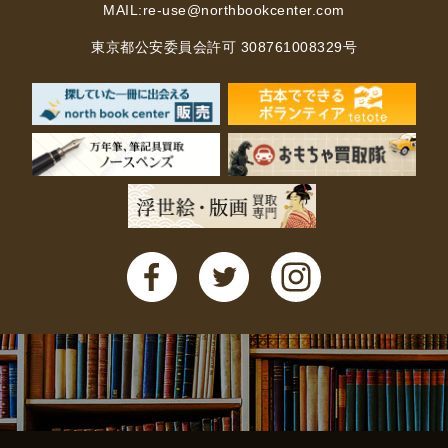
MAIL:
re-use@northbookcenter.com
法律・ビジネス・事務資格関連
運輸・船舶・通信
食品・衛生・福祉
東京都公安委員会許可 308761008329号
CD・DVD・Blu-ray
CD・DVD
洋書
洋書
英語洋書
その他
その他
木版画・浮世絵