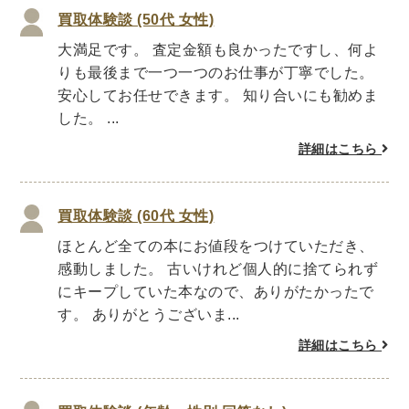
買取体験談 (50代 女性)
理工書関係
大満足です。 査定金額も良かったですし、何よ
科学書・工学書・コンピュータ書籍
りも最後まで一つ一つのお仕事が丁寧でした。
宇宙学・天文学
工学書
数学書
海洋学
安心してお任せできます。 知り合いにも勧めま
した。 ...
物理学
生物・バイオテクノロジー
科学書
農学
金属・鉱学
電気・通信
詳細はこちら
IT・テクノロジー・コンピュータ
エネルギー
他理工書
化学
地球科学・エコロジー
買取体験談 (60代 女性)
ほとんど全ての本にお値段をつけていただき、
医学書・東洋医学書
感動しました。 古いけれど個人的に捨てられず
歯学書・歯科衛生士
看護学書
眼科学
にキープしていた本なので、ありがたかったで
精神医学書
臨床医学一般
薬学書
す。 ありがとうございま...
針灸・漢方
リハビリテーション医学
詳細はこちら
伝統医学・東洋医学
基礎医学
小児科学
整形外科学