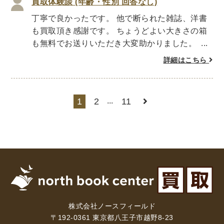
買取体験談 (年齢・性別 回答なし)
丁寧で良かったです。 他で断られた雑誌、洋書
暮らし・趣味・実用書他
も買取頂き感謝です。 ちょうどよい大きさの箱
暮らしと健康
も無料でお送りいただき大変助かりました。 ...
ガーデニング
クッキング・レシピ本・グルメ
詳細はこちら
住まい・インテリア
占い
手芸・クラフト
美容・着物・ファッション
1
2
...
11
趣味・スポーツ
自転車・サイクリング
釣り
キャンプ
他スポーツ
登山・ハイキング・クライミング
資格検定・辞書辞典
公務員・教員採用試験
医療・看護資格
就職対策
英語学習
工学・技術・環境
株式会社ノースフィールド
語学検定・通訳
語学辞典・辞典
〒192-0361 東京都八王子市越野8-23