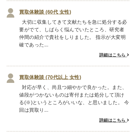
世界史
他歴史地理学
地図・地理・地域研究
日本史
考古学書
買取体験談 (60代 女性)
大切に収集してきて文献たちを急に処分する必
経済書・経営書・ビジネス書
要がでて、しばらく悩んでいたところ、研究者
ビジネス書
マーケティング・セールス
仲間の紹介で貴社をしりました。 指示が大変明
確であった...
マネジメント・人材管理・リーダーシップ
経営学
経済学・経済事情
経理・アカウンティング
詳細はこちら
金融・ファイナンス・投資
買取体験談 (70代以上 女性)
アート・建築・デザイン・音楽
対応が早く、尚且つ細やかで良かった。また、
書道
インテリアデザイン・建築デザイン
値段がつかないものは寄付または処分して頂け
他建築・芸術
住宅建築
写真 ・絵画 ・美術
る(※)というところがいいな、と思いました。 今
建築家・建設・建築構造
彫刻・工芸
回は買取り...
日本の伝統文化
東洋の建築
詳細はこちら
楽譜・スコア・音楽書
西洋の建築