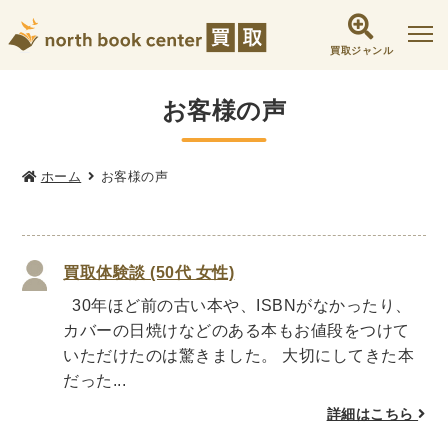
買取ジャンル
社会学書・人文書籍関係
お客様の声
哲学書・心理学・思想書
他哲学書
倫理学・道徳
宗教書
心理学
ホーム
お客様の声
文化人類学・民俗学
東洋哲学
東洋思想
現象学
西洋哲学
言語学
論理学
買取体験談 (50代 女性)
政治・法学書
30年ほど前の古い本や、ISBNがなかったり、
女性学
政治
法律学
環境・エコロジー
カバーの日焼けなどのある本もお値段をつけて
社会学
福祉 ・NGO・NPO
いただけたのは驚きました。 大切にしてきた本
軍事・外交・国際関係
だった...
詳細はこちら
歴史書・地理