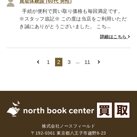
買取体験談 (60代 男性)
手続が便利で買い取り価格も毎回満足です。
暮らし・趣味・実用書他
※スタッフ追記※ この度は当店をご利用いただ
暮らしと健康
き誠にありがとうございました。 こち...
ガーデニング
クッキング・レシピ本・グルメ
詳細はこちら
住まい・インテリア
占い
手芸・クラフト
美容・着物・ファッション
1
2
3
...
11
趣味・スポーツ
自転車・サイクリング
釣り
キャンプ
他スポーツ
登山・ハイキング・クライミング
資格検定・辞書辞典
公務員・教員採用試験
医療・看護資格
就職対策
英語学習
工学・技術・環境
株式会社ノースフィールド
語学検定・通訳
語学辞典・辞典
〒192-0361 東京都八王子市越野8-23