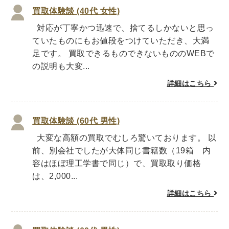
買取体験談 (40代 女性)
理工書関係
対応が丁寧かつ迅速で、捨てるしかないと思っ
科学書・工学書・コンピュータ書籍
ていたものにもお値段をつけていただき、大満
宇宙学・天文学
工学書
数学書
海洋学
足です。 買取できるものできないもののWEBで
の説明も大変...
物理学
生物・バイオテクノロジー
科学書
農学
金属・鉱学
電気・通信
詳細はこちら
IT・テクノロジー・コンピュータ
エネルギー
他理工書
化学
地球科学・エコロジー
買取体験談 (60代 男性)
大変な高額の買取でむしろ驚いております。 以
医学書・東洋医学書
前、別会社でしたが大体同じ書籍数（19箱 内
歯学書・歯科衛生士
看護学書
眼科学
容はほぼ理工学書で同じ）で、買取取り価格
精神医学書
臨床医学一般
薬学書
は、2,000...
針灸・漢方
リハビリテーション医学
詳細はこちら
伝統医学・東洋医学
基礎医学
小児科学
整形外科学