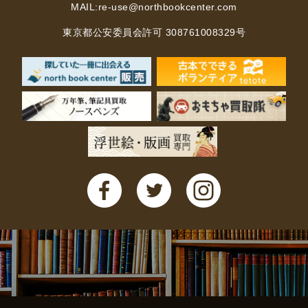
MAIL:
re-use@northbookcenter.com
法律・ビジネス・事務資格関連
運輸・船舶・通信
食品・衛生・福祉
東京都公安委員会許可 308761008329号
CD・DVD・Blu-ray
CD・DVD
洋書
洋書
英語洋書
その他
その他
木版画・浮世絵