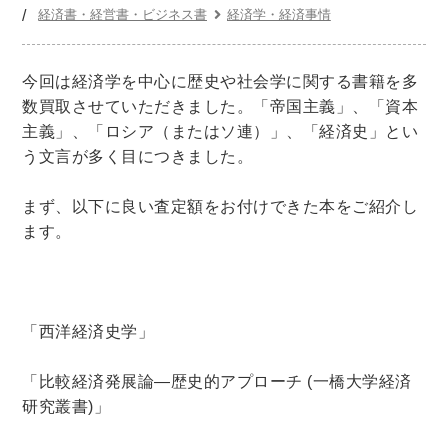
世界史
他歴史地理学
地図・地理・地域研究
経済書・経営書・ビジネス書
経済学・経済事情
日本史
考古学書
今回は経済学を中心に歴史や社会学に関する書籍を多
経済書・経営書・ビジネス書
数買取させていただきました。「帝国主義」、「資本
ビジネス書
マーケティング・セールス
主義」、「ロシア（またはソ連）」、「経済史」とい
マネジメント・人材管理・リーダーシップ
経営学
う文言が多く目につきました。
経済学・経済事情
経理・アカウンティング
まず、以下に良い査定額をお付けできた本をご紹介し
金融・ファイナンス・投資
ます。
アート・建築・デザイン・音楽
書道
インテリアデザイン・建築デザイン
他建築・芸術
住宅建築
写真 ・絵画 ・美術
「西洋経済史学」
建築家・建設・建築構造
彫刻・工芸
「比較経済発展論―歴史的アプローチ
(
一橋大学経済
日本の伝統文化
東洋の建築
研究叢書
)
」
楽譜・スコア・音楽書
西洋の建築