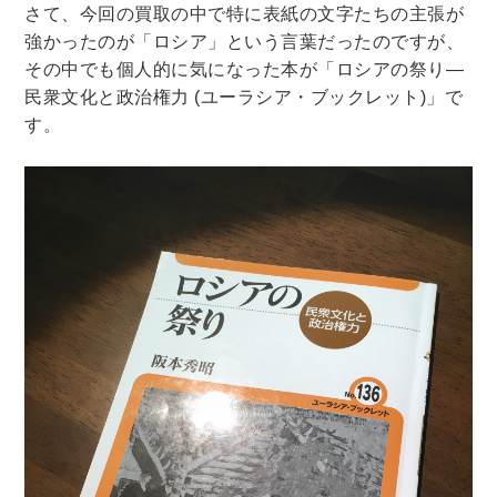
さて、今回の買取の中で特に表紙の文字たちの主張が
法律・ビジネス・事務資格関連
運輸・船舶・通信
強かったのが「ロシア」という言葉だったのですが、
食品・衛生・福祉
その中でも個人的に気になった本が「ロシアの祭り―
民衆文化と政治権力
(
ユーラシア・ブックレット
)
」で
CD・DVD・Blu-ray
す。
CD・DVD
洋書
洋書
英語洋書
その他
その他
木版画・浮世絵