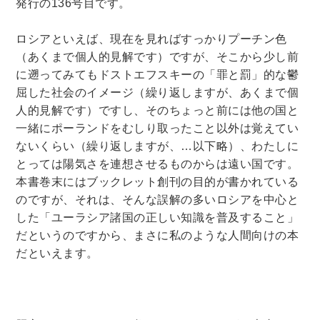
発行の
136
号目です。
ロシアといえば、現在を見ればすっかりプーチン色
（あくまで個人的見解です）ですが、そこから少し前
に遡ってみてもドストエフスキーの「罪と罰」的な鬱
屈した社会のイメージ（繰り返しますが、あくまで個
人的見解です）ですし、そのちょっと前には他の国と
一緒にポーランドをむしり取ったこと以外は覚えてい
ないくらい（繰り返しますが、…以下略）、わたしに
とっては陽気さを連想させるものからは遠い国です。
本書巻末にはブックレット創刊の目的が書かれている
のですが、それは、そんな誤解の多いロシアを中心と
した「ユーラシア諸国の正しい知識を普及すること」
だというのですから、まさに私のような人間向けの本
だといえます。