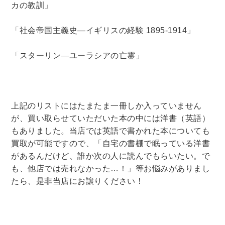
カの教訓」
暮らし・趣味・実用書他
「社会帝国主義史―イギリスの経験
1895
‐
1914
」
暮らしと健康
「スターリン―ユーラシアの亡霊」
ガーデニング
クッキング・レシピ本・グルメ
住まい・インテリア
占い
手芸・クラフト
美容・着物・ファッション
上記のリストにはたまたま一冊しか入っていません
趣味・スポーツ
が、買い取らせていただいた本の中には洋書（英語）
自転車・サイクリング
釣り
キャンプ
もありました。当店では英語で書かれた本についても
買取が可能ですので、「自宅の書棚で眠っている洋書
他スポーツ
登山・ハイキング・クライミング
があるんだけど、誰か次の人に読んでもらいたい。で
も、他店では売れなかった…！」等お悩みがありまし
資格検定・辞書辞典
たら、是非当店にお譲りください！
公務員・教員採用試験
医療・看護資格
就職対策
英語学習
工学・技術・環境
語学検定・通訳
語学辞典・辞典