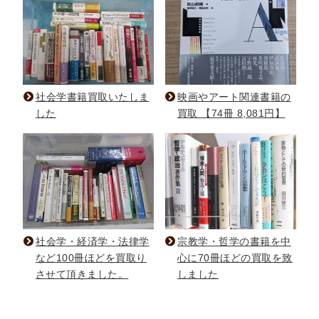
社会学書籍買取いたしま
映画やアート関連書籍の
した
買取 【74冊 8,081円】
社会学・経済学・法律学
宗教学・哲学の書籍を中
など100冊ほどを買取り
心に70冊ほどの買取を致
させて頂きました。
しました