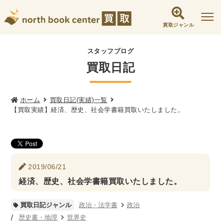
買取ジャンル
社会学書・人文書籍関係
スタッフブログ
買取日記
哲学書・心理学・思想書
他哲学書
倫理学・道徳
宗教書
心理学
文化人類学・民俗学
東洋哲学
東洋思想
ホーム
買取日記(実績)一覧
【買取実績】経済、歴史、社会学書籍買取いたしました。
現象学
西洋哲学
言語学
論理学
政治・法学書
女性学
政治
法律学
環境・エコロジー
2019/06/21
社会学
福祉 ・NGO・NPO
経済、歴史、社会学書籍買取いたしました。
軍事・外交・国際関係
政治・法学書
政治
買取日記ジャンル
歴史書・地理
歴史書・地理
世界史