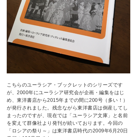
木版画・浮世絵
こちらのユーラシア・ブックレットのシリーズです
が、
2000
年にユーラシア研究会が企画・編集をはじ
め、東洋書店から
2015
年までの間に
200
号（多い！）
が発行されました。残念ながら東洋書店は倒産してし
まったのですが、現在では「ユーラシア文庫」と名前
を変えて群像社より発刊が続いております。今回の
「ロシアの祭り～」は東洋書店時代の
2009
年
6
月
20
日