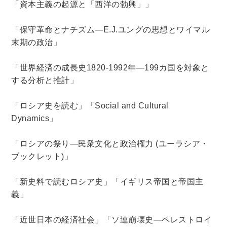
「資本主義の起源と「西洋の勃興」」
理工書関係
「保守革命とナチズム―
E.J.
ユングの思想とワイマル
科学書・工学書・コンピュータ書籍
末期の政治」
宇宙学・天文学
工学書
数学書
海洋学
物理学
生物・バイオテクノロジー
科学書
「世界経済の成長史
1820
‐
1992
年―
199
カ国を対象と
する分析と推計」
農学
金属・鉱学
電気・通信
IT・テクノロジー・コンピュータ
エネルギー
「ロシア史を読む」「
Social and Cultural
他理工書
化学
地球科学・エコロジー
Dynamics
」
医学書・東洋医学書
「ロシアの祭り―民衆文化と政治権力
(
ユーラシア・
歯学書・歯科衛生士
看護学書
眼科学
ブックレット
)
」
精神医学書
臨床医学一般
薬学書
「新史料で読むロシア史」「イギリス帝国と帝国主
針灸・漢方
リハビリテーション医学
義」
伝統医学・東洋医学
基礎医学
小児科学
整形外科学
「近世日本の経済社会」「ソ連崩壊史―ペレストロイ