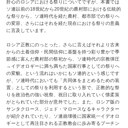
肝心のロシアにおける祭りについてですが、本書では
ソ連以前の
18
世紀から
20
世紀の農村部における伝統的
な祭りから、ソ連時代を経た農村、都市部での祭りへ
の変容、さらにはそれを経た現在における祭りの意義
に言及しています。
ロシア正教にのっとった、さらに言えばそれより古来
からの土着信仰・民間信仰に基盤を持つ彩り豊かで季
節感に富んだ農村部の祭祀から、ソ連時代の宗教弾圧
→イデオロギーに満ち満ちた国家行事としての祭りへ
の変貌。という流れはいかにもソ連的という感じです
が、ソ連時代においても「共同体をまとめるための装
置」としての祭りを利用するという形で、正教的な祭
りを政治色の強い祝祭、祝日に取り入れていく懐柔策
がとられていた部分が意外でした。また、ロシア版の
サンタクロース、ジェド・マロースなるキャラクター
が紹介されていたり、ソ連崩壊後に国家統一イデオロ
ギーとして再注目される正教教会に歩み寄るプーチン