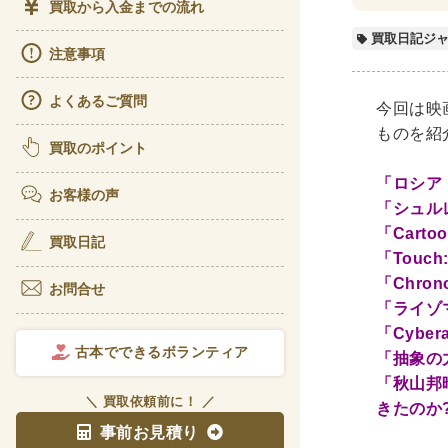
買取から入金までの流れ
ビジ
買取日記ジ
注意事項
経理
よくあるご質問
アート
今回は映
ものを紹
書道
買取のポイント
彫刻
「ロシア
お客様の声
「シュル
理工書関
「Cartoo
買取日記
「Touch:
科学書
「Chronop
お問合せ
宇宙
「ライゾマ
電気
「Cyberar
古本でできるボランティア
「抽象の
医学書
「秋山邦
＼ 買取依頼前に！ ／
きたのか
歯学
事前お見積り
リハ