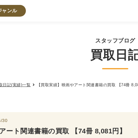
ジャンル
・人文書籍関係
スタッフブログ
買取日
・心理学・思想書
学書
倫理学・道徳
宗教書
心理学
文化人類学・民俗
学
論理学
取日記(実績)一覧
【買取実績】映画やアート関連書籍の買取 【74冊 8,0
法学書
学
政治
法律学
環境・エコロジー
社会学
福祉 
・地理
/30
史
他歴史地理学
地図・地理・地域研究
日本史
考古
アート関連書籍の買取 【74冊 8,081円】
・経営書・ビジネス書