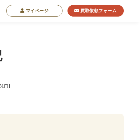
マイページ
買取依頼フォーム
記
学
東洋哲学
東洋思想
現象学
西洋哲学
81円】
・NGO・NPO
軍事・外交・国際関係
学書