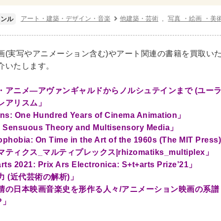
ネス書
マーケティング・セールス
マネジメント・人材管理
アート・建築・デザイン・音楽
他建築・芸術
写真 ・絵画 ・美
ャンル
・アカウンティング
金融・ファイナンス・投資
・建築・デザイン・音楽
画(実写やアニメーション含む)やアート関連の書籍を買取い
介いたします。
インテリアデザイン・建築デザイン
他建築・芸術
住宅
・工芸
日本の伝統文化
東洋の建築
楽譜・スコア・音楽
・アニメ―アヴァンギャルドからノルシュテインまで (ユーラ
レアリスム」
係
ns: One Hundred Years of Cinema Animation」
 Sensuous Theory and Multisensory Media」
・工学書・コンピュータ書籍
hobia: On Time in the Art of the 1960s (The MIT Press
学・天文学
工学書
数学書
海洋学
物理学
生物
ティクス_マルティプレックス|rhizomatiks_multiplex」
・通信
IT・テクノロジー・コンピュータ
エネルギー
他
ts 2021: Prix Ars Electronica: S+t+arts Prize’21」
力 (近代芸術の解析)」
・東洋医学書
晴の日本映画音楽史を形作る人々/アニメーション映画の系譜
?」
書・歯科衛生士
看護学書
眼科学
精神医学書
臨床医
ビリテーション医学
伝統医学・東洋医学
基礎医学
小児