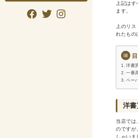
上記はす
ます。
暮らし・
上のリス
暮らし
れたもの
ガー
美容
目
趣味・
洋書
一番
自転
ペー
資格検
公務
洋書
語学
当店では
CD・DVD
のですが
しゃいま