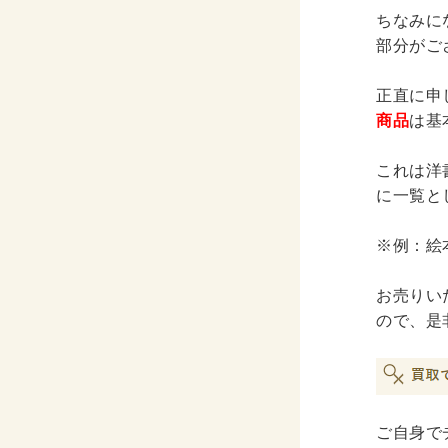
ちなみに
部分がご
正直に申
商品
は基
これは洋
に一覧と
※例：絵
お売りい
ので、是
ご自身で