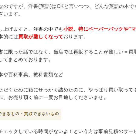
なのですが、洋書(英語)はOKと言いつつ、どんな英語の本
ざいます。
し上げますと、
洋書の中でも
小説、特にペーパーバックや”
本的には
買取が難しくなって
おります。
書に限った話ではなく、当店では再販することが難しい＝買
してまとめております。
本や百科事典、教科書類など
ただくために箱にせっかく詰めたのに、やっぱり買い取って
非、お売り頂く前に一度お目通しくださいませ。
チェックしている時間がないよ！という方は事前見積のサー