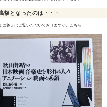
DVD
高額となったのは・・・
でに答えはご覧いただいておりますが、こちら
洋書
浮世絵
・浮世絵