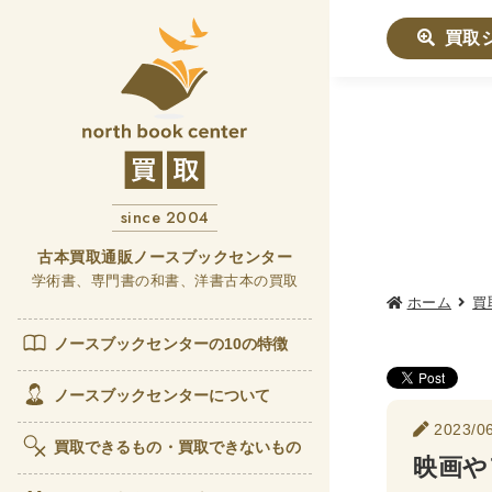
買取
社会学書
哲学書
since 2004
他哲
言語
古本買取通販ノースブックセンター
学術書、専門書の和書、洋書古本の買取
ホーム
買
政治・
女性
ノースブックセンターの10の特徴
歴史書
ノースブックセンターについて
2023/06
世界
買取できるもの・買取できないもの
映画や
経済書