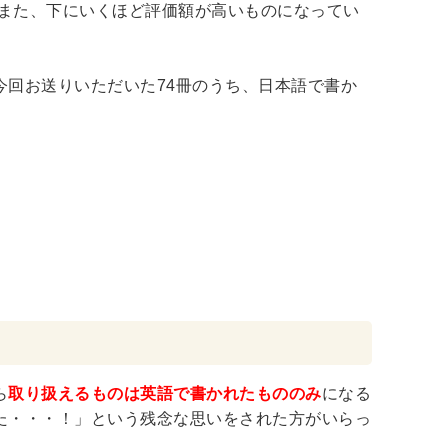
。また、下にいくほど評価額が高いものになってい
回お送りいただいた74冊のうち、日本語で書か
ア
占い
手芸・クラフト
ハイキング・クライミング
工学・技術・環境
語学検定・通訳
信
食品・衛生・福祉
ら
取り扱えるものは英語で書かれたもののみ
になる
た・・・！」という残念な思いをされた方がいらっ