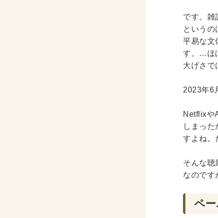
です。雑
というの
平易な文
す。…ほ
大げさで
2023
Netfl
しまった
すよね。
そんな聴
なのです
ペー