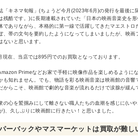
誌「キネマ旬報」(ちょうど今月(2023年6月)の発行を最
は残酷です。)に長期連載されていた
「日本の映画音楽史を形
体でありながら、本格的に第一線で活躍してきたマエストロ
ぼ、帯の文句を要約したようになってしまいましたが、映画
はないと思います。
年6月現在、当店では895円でのお買取となっております。
ixやAmazon Primeなどお家で手軽に映像作品を楽しめ
かも知れません。でも、物語を彩る映画音楽は映画館の音響
だからこそ、映画館で劇的な音楽が流れるだけで涙腺が緩ん
衆の心を鷲掴みにして離さない職人たちの血潮を感じに(い
が)、久しぶりに映画館に行きたい！と思いました。
パーバックやマスマーケットは買取が難し