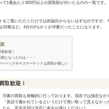
べて1冊あたり300円以上の買取額が付いたものの一覧です
趣味・実用書他
トをご覧いただくだけでは勿論分からないはずなのですが、今
と健康
は20冊ほど。4分の3ちかくが洋書だったことになります。
デニング
クッキング・レシピ本・グルメ
住まい・インテリ
・着物・ファッション
次
スポーツ
買取歓迎！
高額となったのは・・・
車・サイクリング
釣り
キャンプ
他スポーツ
登山・
パーバックやマスマーケットは買取が難しい
定・辞書辞典
員・教員採用試験
医療・看護資格
就職対策
英語学習
買取歓迎！
辞典・辞典
法律・ビジネス・事務資格関連
運輸・船舶・通
、洋書の買取も積極的に行っております。現在では残念なが
・Blu-ray
、「英語で書かれているというだけで買い取って貰えなかっ
したら、是非次回は当店に本をお譲りください！