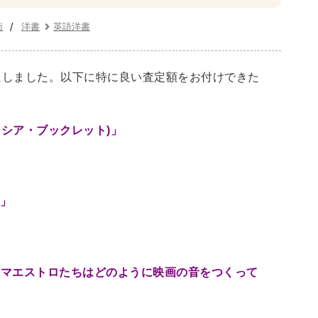
・リーダーシップ
経営学
経済学・経済事情
術
洋書
英語洋書
たしました。以下に特に良い査定額をお付けできた
建築
写真 ・絵画 ・美術
建築家・建設・建築構造
書
西洋の建築
シア・ブックレット)」
)」
・バイオテクノロジー
科学書
農学
金属・鉱学
理工書
化学
地球科学・エコロジー
 マエストロたちはどのように映画の音をつくって
学一般
薬学書
針灸・漢方
科学
整形外科学