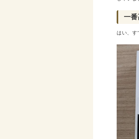
CD・
一番
洋書
洋書
はい、す
英語
その他
その他
木版画・
木版画