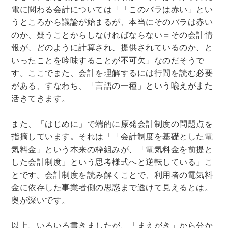
電に関わる会計については「「このバラは赤い」とい
うところから議論が始まるが、本当にそのバラは赤い
のか、疑うことからしなければならない＝その会計情
報が、どのように計算され、提供されているのか、と
いったことを吟味することが不可欠」なのだそうで
す。ここでまた、会計を理解するには行間を読む必要
がある、すなわち、「言語の一種」という喩えがまた
活きてきます。
また、「はじめに」で端的に原発会計制度の問題点を
指摘しています。それは「「会計制度を基礎とした電
気料金」という本来の枠組みが、「電気料金を前提と
した会計制度」という思考様式へと逆転している」こ
とです。会計制度を読み解くことで、利用者の電気料
金に依存した事業者側の思惑まで透けて見えるとは。
奥が深いです。
以上、いろいろ書きましたが、「まえがき」から分か