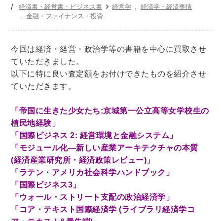
世界史
他歴史地理学
地図・地理・地域研究
経済書・経営書・ビジネス書
経営学
経済学・経済事情
金融・ファイナンス・投資
日本史
考古学書
経済書・経営書・ビジネス書
今回は経済・経営・政治学等の書籍を中心に買取させ
ビジネス書
マーケティング・セールス
ていただきました。
マネジメント・人材管理・リーダーシップ
経営学
以下に特に良い査定額をお付けできたものを紹介させ
ていただきます。
経済学・経済事情
経理・アカウンティング
金融・ファイナンス・投資
「帝国に生きた少女たち:京城第一公立高等女学校生の
植民地経験」
アート・建築・デザイン・音楽
「国際ビジネス 2: 経営環境と金融システム」
書道
インテリアデザイン・建築デザイン
「モジュール化―新しい産業アーキテクチャの本質
他建築・芸術
住宅建築
写真 ・絵画 ・美術
(経済産業研究所・経済政策レビュー)」
「ラテン・アメリカ社会科学ハンドブック」
建築家・建設・建築構造
彫刻・工芸
「国際ビジネス3」
日本の伝統文化
東洋の建築
「ウォール・ストリート支配の政治経済学」
楽譜・スコア・音楽書
西洋の建築
「コア・テキスト国際経済学 (ライブラリ経済学コ