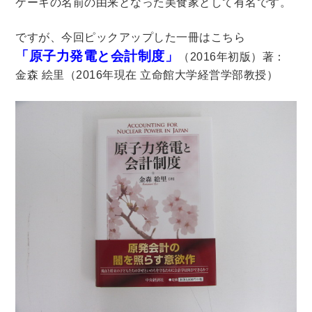
ケーキの名前の由来となった美食家として有名です。
暮らし・趣味・実用書他
ですが、今回ピックアップした一冊はこちら
「原子力発電と会計制度」
（2016年初版）著：
暮らしと健康
金森 絵里（2016年現在 立命館大学経営学部教授）
ガーデニング
クッキング・レシピ本・グルメ
住まい・インテリア
占い
手芸・クラフト
美容・着物・ファッション
趣味・スポーツ
自転車・サイクリング
釣り
キャンプ
他スポーツ
登山・ハイキング・クライミング
資格検定・辞書辞典
公務員・教員採用試験
医療・看護資格
就職対策
英語学習
工学・技術・環境
語学検定・通訳
語学辞典・辞典