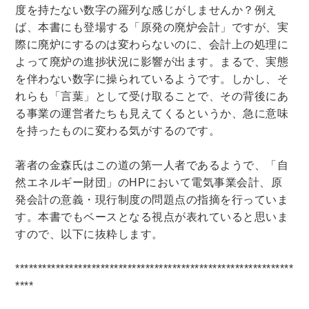
度を持たない数字の羅列な感じがしませんか？例え
木版画・浮世絵
ば、本書にも登場する「原発の廃炉会計」ですが、実
際に廃炉にするのは変わらないのに、会計上の処理に
よって廃炉の進捗状況に影響が出ます。まるで、実態
を伴わない数字に操られているようです。しかし、そ
れらも「言葉」として受け取ることで、その背後にあ
る事業の運営者たちも見えてくるというか、急に意味
を持ったものに変わる気がするのです。
著者の金森氏はこの道の第一人者であるようで、「自
然エネルギー財団」のHPにおいて電気事業会計、原
発会計の意義・現行制度の問題点の指摘を行っていま
す。本書でもベースとなる視点が表れていると思いま
すので、以下に抜粋します。
**************************************************************
****