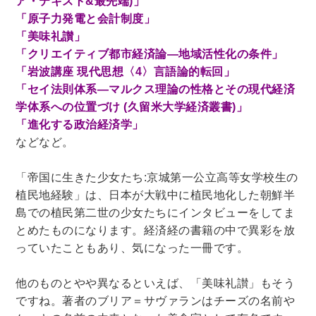
ア・テキスト&最先端)」
「原子力発電と会計制度」
理工書関係
「美味礼讃」
科学書・工学書・コンピュータ書籍
「クリエイティブ都市経済論―地域活性化の条件」
宇宙学・天文学
工学書
数学書
海洋学
「岩波講座 現代思想〈4〉言語論的転回」
「セイ法則体系―マルクス理論の性格とその現代経済
物理学
生物・バイオテクノロジー
科学書
学体系への位置づけ (久留米大学経済叢書)」
農学
金属・鉱学
電気・通信
「進化する政治経済学」
IT・テクノロジー・コンピュータ
エネルギー
などなど。
他理工書
化学
地球科学・エコロジー
「帝国に生きた少女たち:京城第一公立高等女学校生の
医学書・東洋医学書
植民地経験」は、日本が大戦中に植民地化した朝鮮半
島での植民第二世の少女たちにインタビューをしてま
歯学書・歯科衛生士
看護学書
眼科学
とめたものになります。経済経の書籍の中で異彩を放
精神医学書
臨床医学一般
薬学書
っていたこともあり、気になった一冊です。
針灸・漢方
リハビリテーション医学
伝統医学・東洋医学
基礎医学
小児科学
他のものとやや異なるといえば、「美味礼讃」もそう
ですね。著者のブリア＝サヴァランはチーズの名前や
整形外科学