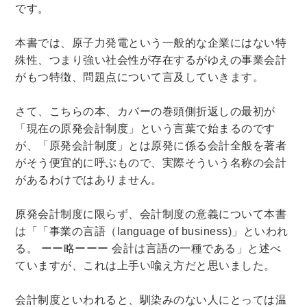
です。
法律・ビジネス・事務資格関連
運輸・船舶・通信
食品・衛生・福祉
本書では、原子力発電という一般的な企業にはない特
殊性、つまり強い社会性が存在するがゆえの事業会計
CD・DVD・Blu-ray
がもつ特徴、問題点について言及していきます。
CD・DVD
さて、こちらの本、カバーの巻頭側折返しの最初が
「現在の原発会計制度」という言葉で始まるのです
洋書
が、「原発会計制度」とは原発に係る会計全般を著者
がそう便宜的に呼ぶもので、実際そういう名称の会計
洋書
があるわけではありません。
英語洋書
原発会計制度に限らず、会計制度の意義について本書
は「「事業の言語（language of business)」といわれ
その他
る。 ーー略ーーー 会計は言語の一種である」と述べ
その他
ていますが、これは上手い喩え方だと思いました。
会計制度といわれると、馴染みのない人にとっては温
木版画・浮世絵