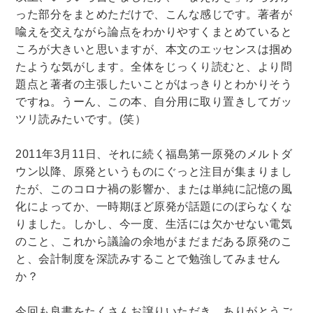
った部分をまとめただけで、こんな感じです。著者が
喩えを交えながら論点をわかりやすくまとめていると
ころが大きいと思いますが、本文のエッセンスは掴め
たような気がします。全体をじっくり読むと、より問
題点と著者の主張したいことがはっきりとわかりそう
ですね。うーん、この本、自分用に取り置きしてガッ
ツリ読みたいです。(笑）
2011年3月11日、それに続く福島第一原発のメルトダ
ウン以降、原発というものにぐっと注目が集まりまし
たが、このコロナ禍の影響か、または単純に記憶の風
化によってか、一時期ほど原発が話題にのぼらなくな
りました。しかし、今一度、生活には欠かせない電気
のこと、これから議論の余地がまだまだある原発のこ
と、会計制度を深読みすることで勉強してみません
か？
今回も良書をたくさんお譲りいただき、ありがとうご