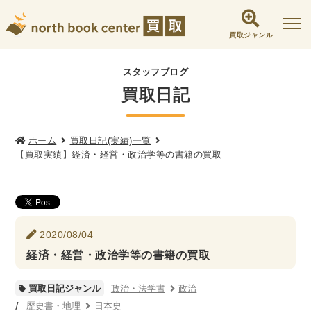
買取ジャンル
社会学書・人文書籍関係
スタッフブログ
買取日記
哲学書・心理学・思想書
他哲学書
倫理学・道徳
宗教書
心理学
文化人類学・民俗学
東洋哲学
東洋思想
ホーム
買取日記(実績)一覧
【買取実績】経済・経営・政治学等の書籍の買取
現象学
西洋哲学
言語学
論理学
政治・法学書
女性学
政治
法律学
環境・エコロジー
2020/08/04
社会学
福祉 ・NGO・NPO
経済・経営・政治学等の書籍の買取
軍事・外交・国際関係
政治・法学書
政治
買取日記ジャンル
歴史書・地理
歴史書・地理
日本史