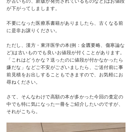
が古いもの、新版が発売されているものなど)はお値段
が下がってしまします。
暮らし・趣味・実用書他
不要になった医療系書籍がありましたら、古くなる前
暮らしと健康
に是非お譲りください。
ガーデニング
クッキング・レシピ本・グルメ
住まい・インテリア
占い
手芸・クラフト
ただし、漢方・東洋医学の本(例：金匱要略、傷寒論な
美容・着物・ファッション
ど)は古いものでも良いお値段が付くことがあります。
「これはどうかな？送ったのに値段が付かなかったら
趣味・スポーツ
嫌だな」などご不安がございましたら、ご送付前に事
前見積をお出しすることもできますので、お気軽にお
自転車・サイクリング
釣り
キャンプ
尋ねください。
他スポーツ
登山・ハイキング・クライミング
さて、そんなわけで高額の本が多かった今回の査定の
資格検定・辞書辞典
中でも特に気になった一冊をご紹介したいのですが、
公務員・教員採用試験
医療・看護資格
それがこちら。
就職対策
英語学習
工学・技術・環境
語学検定・通訳
語学辞典・辞典