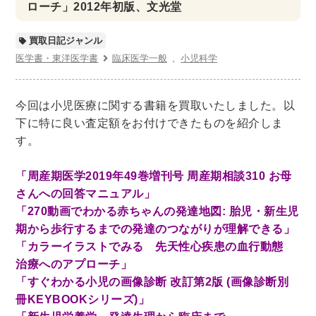
世界史
他歴史地理学
地図・地理・地域研究
ローチ」2012年初版、文光堂
日本史
考古学書
買取日記ジャンル
経済書・経営書・ビジネス書
医学書・東洋医学書
臨床医学一般
小児科学
ビジネス書
マーケティング・セールス
マネジメント・人材管理・リーダーシップ
経営学
今回は小児医療に関する書籍を買取いたしました。以
下に特に良い査定額をお付けできたものを紹介しま
経済学・経済事情
経理・アカウンティング
す。
金融・ファイナンス・投資
「周産期医学2019年49巻増刊号 周産期相談310 お母
アート・建築・デザイン・音楽
さんへの回答マニュアル」
書道
インテリアデザイン・建築デザイン
「270動画でわかる赤ちゃんの発達地図: 胎児・新生児
他建築・芸術
住宅建築
写真 ・絵画 ・美術
期から歩行するまでの発達のつながりが理解できる」
「カラーイラストでみる 先天性心疾患の血行動態
建築家・建設・建築構造
彫刻・工芸
治療へのアプローチ」
日本の伝統文化
東洋の建築
「すぐわかる小児の画像診断 改訂第2版 (画像診断別
楽譜・スコア・音楽書
西洋の建築
冊KEYBOOKシリーズ)」