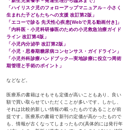
「新生児栄養学－発達生理から臨床まで」
「ハイリスク児のフォローアップマニュアル－小さく
理工書関係
生まれた子どもたちへの支援 改訂第2版」
科学書・工学書・コンピュータ書籍
「エコーで診る 先天性心疾患[Webで見る動画付き]」
宇宙学・天文学
工学書
数学書
海洋学
「内科医・小児科研修医のための小児救急治療ガイド
ライン 改訂第4版」
物理学
生物・バイオテクノロジー
科学書
「小児内分泌学 改訂第2版」
農学
金属・鉱学
電気・通信
「小児・思春期糖尿病コンセンサス・ガイドライン」
IT・テクノロジー・コンピュータ
エネルギー
「小児外科診療ハンドブック―実地診療に役立つ周術
他理工書
化学
地球科学・エコロジー
期管理と手術のポイント」
医学書・東洋医学書
などなど。
歯学書・歯科衛生士
看護学書
眼科学
医療系の書籍はそもそも定価が高いこともあり、良い
精神医学書
臨床医学一般
薬学書
額で買い取らせていただくことが多いです。しかし、
針灸・漢方
リハビリテーション医学
それは比較的新しい情報の載ったものであることが前
伝統医学・東洋医学
基礎医学
小児科学
提です。医療系の書籍で新刊の定価が高かったもので
も、情報が古くなってしまったもの(具体的には発行年
整形外科学