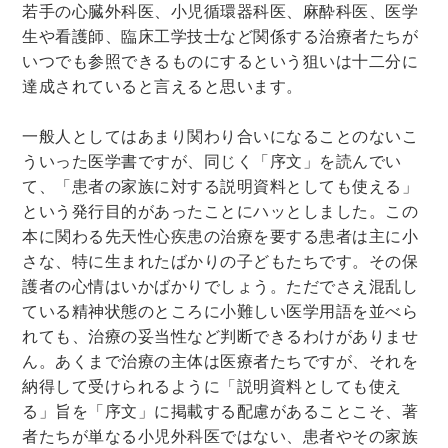
若手の心臓外科医、小児循環器科医、麻酔科医、医学
生や看護師、臨床工学技士など関係する治療者たちが
いつでも参照できるものにするという狙いは十二分に
達成されていると言えると思います。
一般人としてはあまり関わり合いになることのないこ
ういった医学書ですが、同じく「序文」を読んでい
て、「患者の家族に対する説明資料としても使える」
という発行目的があったことにハッとしました。この
本に関わる先天性心疾患の治療を要する患者は主に小
さな、特に生まれたばかりの子どもたちです。その保
護者の心情はいかばかりでしょう。ただでさえ混乱し
ている精神状態のところに小難しい医学用語を並べら
れても、治療の妥当性など判断できるわけがありませ
ん。あくまで治療の主体は医療者たちですが、それを
納得して受けられるように「説明資料としても使え
る」旨を「序文」に掲載する配慮があることこそ、著
者たちが単なる小児外科医ではない、患者やその家族