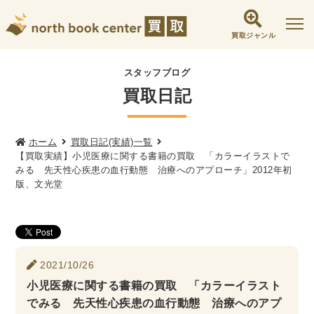
買取ジャンル
社会学書・人文書籍関係
スタッフブログ
買取日記
哲学書・心理学・思想書
他哲学書
倫理学・道徳
宗教書
心理学
文化人類学・民俗学
東洋哲学
東洋思想
ホーム
買取日記(実績)一覧
【買取実績】小児医療に関する書籍の買取 「カラーイラストで
現象学
西洋哲学
言語学
論理学
みる 先天性心疾患の血行動態 治療へのアプローチ」2012年初
版、文光堂
政治・法学書
女性学
政治
法律学
環境・エコロジー
社会学
福祉 ・NGO・NPO
軍事・外交・国際関係
2021/10/26
小児医療に関する書籍の買取 「カラーイラスト
歴史書・地理
でみる 先天性心疾患の血行動態 治療へのアプ