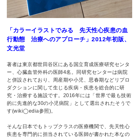
木版画・浮世絵
「
カラーイラストでみる 先天性心疾患の血
行動態 治療へのアプローチ」2012年初版、
文光堂
著者は東京都世田谷区にある国立育成医療研究センタ
ー、心臓血管外科の医師4名。同研究センターは病院
と併設されており、周産期や小児、思春期などリプロ
ダクションに関して生じる疾病・疾患を総合的に研
究・治療する施設です。2016年には「
世界で最も技術
的に先進的な30の小児病院」として選出されたそうで
す(wiki◯edia参照)。
そんな日本でもトップクラスの医療機関で、先天性心
疾患を専門的に担当されている医師が書かれた本なの