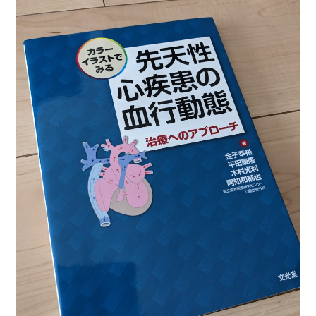
法律・ビジネス・事務資格関連
運輸・船舶・通信
食品・衛生・福祉
CD・DVD・Blu-ray
CD・DVD
洋書
洋書
英語洋書
その他
その他
木版画・浮世絵