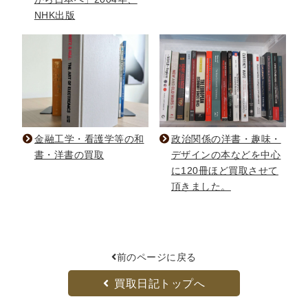
NHK出版
金融工学・看護学等の和
政治関係の洋書・趣味・
書・洋書の買取
デザインの本などを中心
に120冊ほど買取させて
頂きました。
前のページに戻る
買取日記トップへ