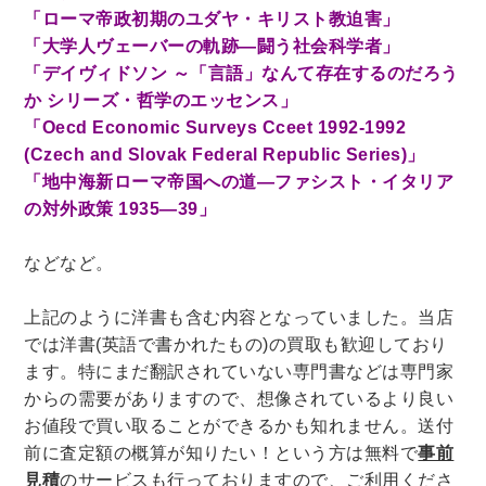
「ローマ帝政初期のユダヤ・キリスト教迫害」
理工書関係
「大学人ヴェーバーの軌跡―闘う社会科学者」
科学書・工学書・コンピュータ書籍
「デイヴィドソン ～「言語」なんて存在するのだろう
か シリーズ・哲学のエッセンス」
宇宙学・天文学
工学書
数学書
海洋学
「Oecd Economic Surveys Cceet 1992-1992
物理学
生物・バイオテクノロジー
科学書
(Czech and Slovak Federal Republic Series)」
農学
金属・鉱学
電気・通信
「地中海新ローマ帝国への道―ファシスト・イタリア
の対外政策 1935―39」
IT・テクノロジー・コンピュータ
エネルギー
他理工書
化学
地球科学・エコロジー
などなど。
医学書・東洋医学書
上記のように洋書も含む内容となっていました。当店
歯学書・歯科衛生士
看護学書
眼科学
では洋書(英語で書かれたもの)の買取も歓迎しており
精神医学書
臨床医学一般
薬学書
ます。特にまだ翻訳されていない専門書などは専門家
針灸・漢方
リハビリテーション医学
からの需要がありますので、想像されているより良い
お値段で買い取ることができるかも知れません。送付
伝統医学・東洋医学
基礎医学
小児科学
前に査定額の概算が知りたい！という方は無料で
事前
整形外科学
見積
のサービスも行っておりますので、ご利用くださ