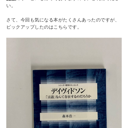
い。
暮らし・趣味・実用書他
さて、今回も気になる本がたくさんあったのですが、
暮らしと健康
ピックアップしたのはこちらです。
ガーデニング
クッキング・レシピ本・グルメ
住まい・インテリア
占い
手芸・クラフト
美容・着物・ファッション
趣味・スポーツ
自転車・サイクリング
釣り
キャンプ
他スポーツ
登山・ハイキング・クライミング
資格検定・辞書辞典
公務員・教員採用試験
医療・看護資格
就職対策
英語学習
工学・技術・環境
語学検定・通訳
語学辞典・辞典