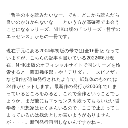
木版画・浮世絵
「哲学の本を読みたいなー、でも、どこから読んだら
良いのか分からないなー」という方が高確率で出会う
ことになるシリーズ、NHK出版の「シリーズ・哲学の
エッセンス」からの一冊です。
現在手元にある2004年初版の帯では[全16冊]となって
いますが、こちらの記事を書いている2022年6月現
在、NHK出版のオフィシャルサイトで同シリーズを検
索すると「西田幾多郎」や「デリダ」、「スピノザ」
など8作が追加発行されたようで、紙媒体のものでは
24作がヒットします。最新作の発行が2006年で止ま
っているところをみると、これで全作ということでし
ょうか。まだ他にもエッセンスを絞ってもらいたい哲
学者・思想家はたくさんいるので、ここで止まってし
まっているのは残念としか言いようがありません
が・・・。新刊発行再開しないんですかね～。