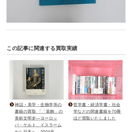
この記事に関連する買取実績
神話・美学・生物学等の
哲学書・経済学書・社会
書籍の買取 「「装飾」の
学などの関連書籍を70冊
美術文明史―ヨーロッ
ほど買取いたしました
パ・ケルト、イスラーム
から日本へ」2004年、