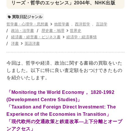
世界史
他歴史地理学
地図・地理・地域研究
リーズ・哲学のエッセンス」2004年、NHK出版
日本史
考古学書
買取日記ジャンル
経済書・経営書・ビジネス書
哲学書・心理学・思想書
他哲学書
西洋哲学
言語学
政治・法学書
歴史書・地理
世界史
ビジネス書
マーケティング・セールス
経済書・経営書・ビジネス書
経済学・経済事情
マネジメント・人材管理・リーダーシップ
経営学
洋書
英語洋書
経済学・経済事情
経理・アカウンティング
金融・ファイナンス・投資
今回は、哲学や経済、政治に関する書籍の買取をいた
しました。以下に特に良い査定額をおつけできたもの
アート・建築・デザイン・音楽
を紹介いたします。
書道
インテリアデザイン・建築デザイン
「Monitoring the World Economy， 1820-1992
他建築・芸術
住宅建築
写真 ・絵画 ・美術
(Development Centre Studies)」
建築家・建設・建築構造
彫刻・工芸
「Taxation and Foreign Direct Investment: The
日本の伝統文化
東洋の建築
Experience of the Economies in Transition」
楽譜・スコア・音楽書
西洋の建築
「現代欧州の交通政策と鉄道改革―上下分離とオープ
ンアクセス」