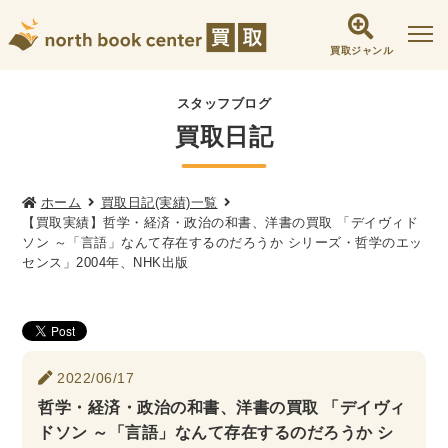
買取ジャンル
社会学書・人文書籍関係
スタッフブログ
買取日記
哲学書・心理学・思想書
他哲学書
倫理学・道徳
宗教書
心理学
文化人類学・民俗学
東洋哲学
東洋思想
ホーム
買取日記(実績)一覧
【買取実績】哲学・経済・政治の和書、洋書の買取 「デイヴィド
現象学
西洋哲学
言語学
論理学
ソン ～「言語」なんて存在するのだろうか シリーズ・哲学のエッ
センス」2004年、NHK出版
政治・法学書
女性学
政治
法律学
環境・エコロジー
社会学
福祉 ・NGO・NPO
軍事・外交・国際関係
2022/06/17
哲学・経済・政治の和書、洋書の買取 「デイヴィ
歴史書・地理
ドソン ～「言語」なんて存在するのだろうか シ