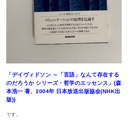
法律・ビジネス・事務資格関連
運輸・船舶・通信
食品・衛生・福祉
CD・DVD・Blu-ray
CD・DVD
洋書
洋書
「デイヴィドソン ～「言語」なんて存在する
英語洋書
のだろうか シリーズ・哲学のエッセンス」(森
本浩一 著、2004年 日本放送出版協会(NHK出
その他
版))
その他
です。
木版画・浮世絵