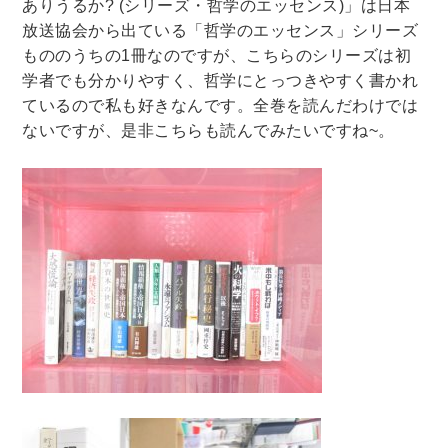
ありうるか? (シリーズ・哲学のエッセンス)」は日本
放送協会から出ている「哲学のエッセンス」シリーズ
暮らし・趣味・実用書他
もののうちの1冊なのですが、こちらのシリーズは初
学者でも分かりやすく、哲学にとっつきやすく書かれ
暮らしと健康
ているので私も好きなんです。全巻を読んだわけでは
ガーデニング
クッキング・レシピ本・グルメ
ないですが、是非こちらも読んでみたいですね~。
住まい・インテリア
占い
手芸・クラフト
美容・着物・ファッション
趣味・スポーツ
自転車・サイクリング
釣り
キャンプ
他スポーツ
登山・ハイキング・クライミング
資格検定・辞書辞典
公務員・教員採用試験
医療・看護資格
就職対策
英語学習
工学・技術・環境
語学検定・通訳
語学辞典・辞典