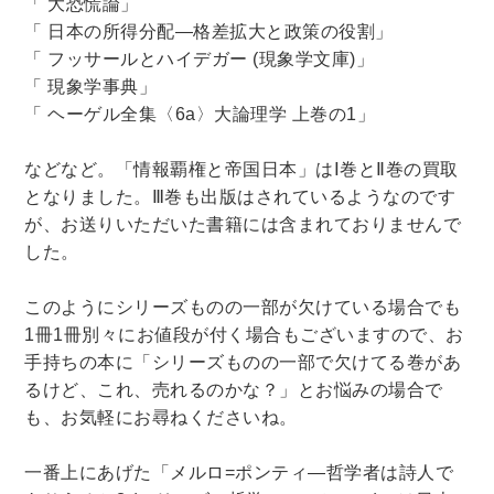
「 大恐慌論」
「 日本の所得分配―格差拡大と政策の役割」
理工書関係
「 フッサールとハイデガー (現象学文庫)」
科学書・工学書・コンピュータ書籍
「 現象学事典」
宇宙学・天文学
工学書
数学書
海洋学
「 ヘーゲル全集〈6a〉大論理学 上巻の1」
物理学
生物・バイオテクノロジー
科学書
などなど。「情報覇権と帝国日本」はⅠ巻とⅡ巻の買取
農学
金属・鉱学
電気・通信
となりました。Ⅲ巻も出版はされているようなのです
IT・テクノロジー・コンピュータ
エネルギー
が、お送りいただいた書籍には含まれておりませんで
他理工書
化学
地球科学・エコロジー
した。
医学書・東洋医学書
このようにシリーズものの一部が欠けている場合でも
1冊1冊別々にお値段が付く場合もございますので、お
歯学書・歯科衛生士
看護学書
眼科学
手持ちの本に「シリーズものの一部で欠けてる巻があ
精神医学書
臨床医学一般
薬学書
るけど、これ、売れるのかな？」とお悩みの場合で
針灸・漢方
リハビリテーション医学
も、お気軽にお尋ねくださいね。
伝統医学・東洋医学
基礎医学
小児科学
一番上にあげた「メルロ=ポンティ―哲学者は詩人で
整形外科学