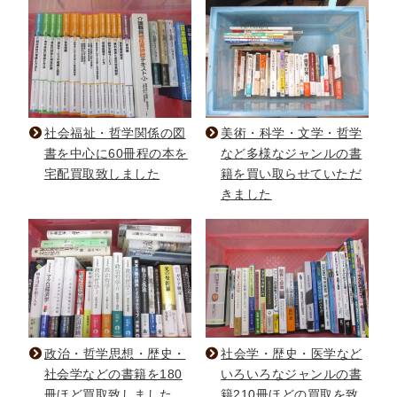
木版画・浮世絵
社会福祉・哲学関係の図
美術・科学・文学・哲学
書を中心に60冊程の本を
など多様なジャンルの書
宅配買取致しました
籍を買い取らせていただ
きました
政治・哲学思想・歴史・
社会学・歴史・医学など
社会学などの書籍を180
いろいろなジャンルの書
冊ほど買取致しました。
籍210冊ほどの買取を致