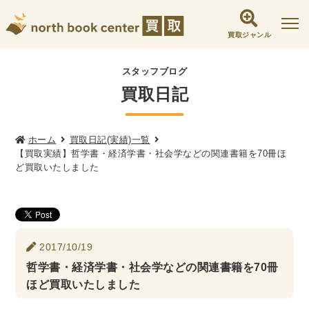
買取ジャンル
社会学書・人文書籍関係
スタッフブログ
買取日記
哲学書・心理学・思想書
他哲学書
倫理学・道徳
宗教書
心理学
文化人類学・民俗学
東洋哲学
東洋思想
ホーム
買取日記(実績)一覧
【買取実績】哲学書・経済学書・社会学などの関連書籍を70冊ほ
現象学
西洋哲学
言語学
論理学
ど買取いたしました
政治・法学書
女性学
政治
法律学
環境・エコロジー
社会学
福祉 ・NGO・NPO
2017/10/19
軍事・外交・国際関係
哲学書・経済学書・社会学などの関連書籍を70冊
ほど買取いたしました
歴史書・地理