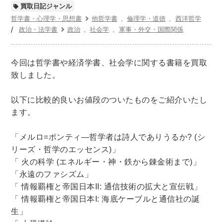
世界史
他歴史地理学
地図・地理・地域研究
買取日記ジャンル
日本史
考古学書
哲学書・心理学・思想書
他哲学書
倫理学・道徳
西洋哲学
政治・法学書
政治
社会学
軍事・外交・国際関係
経済書・経営書・ビジネス書
ビジネス書
マーケティング・セールス
今回は哲学書や経済学書、社会学に関する書籍を買取
マネジメント・人材管理・リーダーシップ
経営学
致しました。
経済学・経済事情
経理・アカウンティング
以下に比較的良いお値段のついたものをご紹介いたし
金融・ファイナンス・投資
ます。
アート・建築・デザイン・音楽
「メルロ=ポンティ―哲学者は詩人でありうるか? (シ
書道
インテリアデザイン・建築デザイン
リーズ・哲学のエッセンス)」
他建築・芸術
住宅建築
写真 ・絵画 ・美術
「 火の科学 (エネルギー・神・鉄から錬金術まで)」
「永遠のファシズム」
建築家・建設・建築構造
彫刻・工芸
「 情報覇権と帝国日本II: 通信技術の拡大と宣伝戦」
日本の伝統文化
東洋の建築
「 情報覇権と帝国日本I: 海底ケーブルと通信社の誕
楽譜・スコア・音楽書
西洋の建築
生」