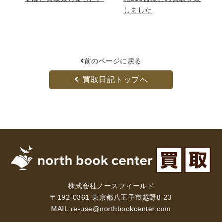
しました
前のページに戻る
買取日記トップへ
株式会社ノースフィールド
〒192-0361 東京都八王子市越野8-23
MAIL:
re-use@northbookcenter.com