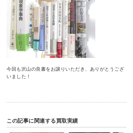
法律・ビジネス・事務資格関連
運輸・船舶・通信
食品・衛生・福祉
CD・DVD・Blu-ray
CD・DVD
洋書
今回も沢山の良書をお譲りいただき、ありがとうござ
洋書
いました！
英語洋書
その他
その他
この記事に関連する買取実績
木版画・浮世絵