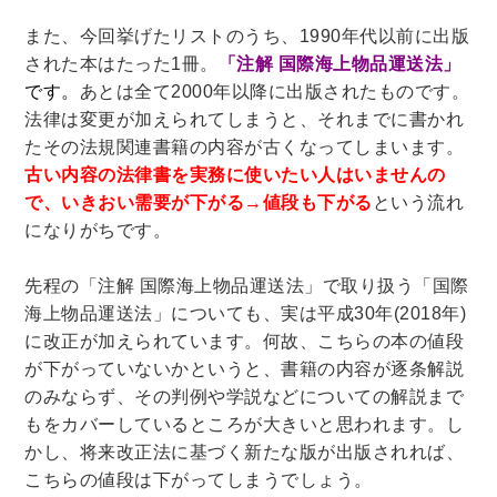
また、今回挙げたリストのうち、1990年代以前に出版
木版画・浮世絵
された本はたった1冊。
「注解 国際海上物品運送法」
です。
あとは全て2000年以降に出版されたものです。
法律は変更が加えられてしまうと、それまでに書かれ
たその法規関連書籍の内容が古くなってしまいます。
古い内容の法律書を実務に使いたい人はいませんの
で、いきおい需要が下がる→値段も下がる
という流れ
になりがちです。
先程の「注解 国際海上物品運送法」で取り扱う「国際
海上物品運送法」についても、実は平成30年(2018年)
に改正が加えられています。何故、こちらの本の値段
が下がっていないかというと、書籍の内容が逐条解説
のみならず、その判例や学説などについての解説まで
もをカバーしているところが大きいと思われます。し
かし、将来改正法に基づく新たな版が出版されれば、
こちらの値段は下がってしまうでしょう。