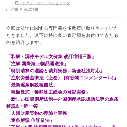
世界史
他歴史地理学
地図・地理・地域研究
IT・テクノロジー・コンピュータ
洋書
英語洋書
日本史
考古学書
経済書・経営書・ビジネス書
今回は法学に関する専門書を多数買い取りさせていた
ビジネス書
マーケティング・セールス
だきました。以下に特に良い査定額をお付けできたも
マネジメント・人材管理・リーダーシップ
経営学
のを紹介します。
経済学・経済事情
経理・アカウンティング
「和解・調停モデル文例集 改訂増補三版」
金融・ファイナンス・投資
「注解 国際海上物品運送法」
「特別清算の理論と裁判実務―新会社法対応」
アート・建築・デザイン・音楽
「注釈労働基準法〈上巻〉 (有斐閣コンメンタール)」
書道
インテリアデザイン・建築デザイン
「最新逐条解説種苗法」
他建築・芸術
住宅建築
写真 ・絵画 ・美術
「種類株式・種類株主総会の登記実務」
「新しい国際倒産法制―外国倒産承認援助法等の逐条
建築家・建設・建築構造
彫刻・工芸
解説&一問一答」
日本の伝統文化
東洋の建築
「夫婦財産契約の理論と実務」
楽譜・スコア・音楽書
西洋の建築
「逐条解説 信託業法」