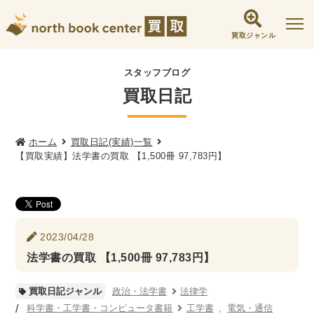
買取ジャンル
社会学書・人文書籍関係
スタッフブログ
買取日記
哲学書・心理学・思想書
他哲学書
倫理学・道徳
宗教書
心理学
文化人類学・民俗学
東洋哲学
東洋思想
ホーム
買取日記(実績)一覧
【買取実績】法学書の買取 【1,500冊 97,783円】
現象学
西洋哲学
言語学
論理学
政治・法学書
女性学
政治
法律学
環境・エコロジー
2023/04/28
社会学
福祉 ・NGO・NPO
法学書の買取 【1,500冊 97,783円】
軍事・外交・国際関係
政治・法学書
法律学
買取日記ジャンル
歴史書・地理
科学書・工学書・コンピュータ書籍
工学書
電気・通信