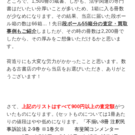
ところで、1,500冊の蔵書、しかも、法学関連の専門
書はだいたい分厚いことが多いため、1箱に入る冊数
暮らし・趣味・実用書他
が少なめになります。その結果、当店に届いた段ボー
ル箱の数は66箱…！先日
段ボール55箱分の査定・買取
暮らしと健康
事例もご紹介
しましたが、その時の冊数は2,200冊で
ガーデニング
クッキング・レシピ本・グルメ
したから、その厚みをご想像いただけるかと思いま
住まい・インテリア
占い
手芸・クラフト
す。
美容・着物・ファッション
荷造りにも大変な労力がかかったことと思います。数
趣味・スポーツ
ある古書店の中から当店をお選びいただき、ありがと
うございます！
自転車・サイクリング
釣り
キャンプ
他スポーツ
登山・ハイキング・クライミング
資格検定・辞書辞典
さて、
上記のリストはすべて900円以上の査定額
がつ
公務員・教員採用試験
医療・看護資格
いたものになります。(セットものについては1冊あた
就職対策
英語学習
工学・技術・環境
りの値段はやや低めになります。
「不揃い8冊 注釈民
事訴訟法 2-9巻 ※1巻欠※ 有斐閣コンメンター
語学検定・通訳
語学辞典・辞典