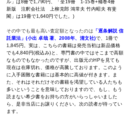
ル」は8冊で1,790円、「全19冊 1-15巻+補巻4冊
法律・ビジネス・事務資格関連
運輸・船舶・通信
新版 注釈会社法 上柳克郎 鴻常夫 竹内昭夫 有斐
食品・衛生・福祉
閣」は19冊で1,640円でした。)
その中でも最も高い査定額となったのは
「逐条解説 信
CD・DVD・Blu-ray
託業法」(小出 卓哉
著、2008年、清文社)
で、1冊で
CD・DVD
1,845円。実は、こちらの書籍は発売当初は新品価格
でも4,840円(税込み)と、専門書の中ではそこまで高額
なものでもなかったのですが、出版元のHPを見ても
洋書
現在は在庫切れ、価格が高騰しております。このよう
洋書
に入手困難な書籍には基本的に高値が付きます。ま
英語洋書
た、それはそれだけその書籍を渇望している人たちも
多いということを意味しておりますので、もし、もう
読まない希少書をお持ちの方がいらっしゃいました
その他
ら、是非当店にお譲りください。次の読者が待ってい
その他
ます。
木版画・浮世絵