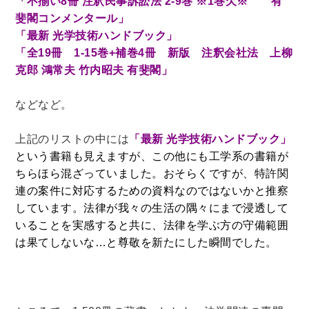
「不揃い8冊 注釈民事訴訟法 2-9巻 ※1巻欠※ 有
斐閣コンメンタール」
理工書関係
「最新 光学技術ハンドブック」
科学書・工学書・コンピュータ書籍
「全19冊 1-15巻+補巻4冊 新版 注釈会社法 上柳
宇宙学・天文学
工学書
数学書
海洋学
克郎 鴻常夫 竹内昭夫 有斐閣」
物理学
生物・バイオテクノロジー
科学書
などなど。
農学
金属・鉱学
電気・通信
IT・テクノロジー・コンピュータ
エネルギー
上記のリストの中には
「最新 光学技術ハンドブック」
他理工書
化学
地球科学・エコロジー
という書籍も見えますが、この他にも工学系の書籍が
ちらほら混ざっていました。おそらくですが、特許関
医学書・東洋医学書
連の案件に対応するための資料なのではないかと推察
しています。法律が我々の生活の隅々にまで浸透して
歯学書・歯科衛生士
看護学書
眼科学
いることを実感すると共に、法律を学ぶ方の守備範囲
精神医学書
臨床医学一般
薬学書
は果てしないな…と尊敬を新たにした瞬間でした。
針灸・漢方
リハビリテーション医学
伝統医学・東洋医学
基礎医学
小児科学
整形外科学