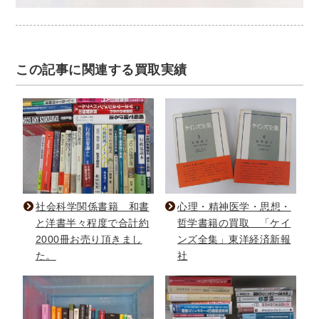
この記事に関連する買取実績
社会科学関係書籍 和書
心理・精神医学・思想・
と洋書半々程度で合計約
哲学書籍の買取 「ケイ
2000冊お売り頂きまし
ンズ全集」東洋経済新報
た。
社