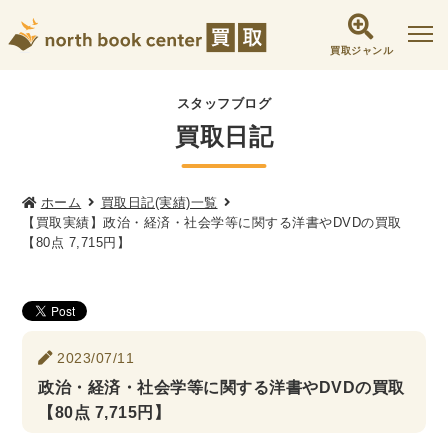
買取ジャンル
社会学書・人文書籍関係
スタッフブログ
買取日記
哲学書・心理学・思想書
他哲学書
倫理学・道徳
宗教書
心理学
文化人類学・民俗学
東洋哲学
東洋思想
ホーム
買取日記(実績)一覧
【買取実績】政治・経済・社会学等に関する洋書やDVDの買取
現象学
西洋哲学
言語学
論理学
【80点 7,715円】
政治・法学書
女性学
政治
法律学
環境・エコロジー
社会学
福祉 ・NGO・NPO
2023/07/11
軍事・外交・国際関係
政治・経済・社会学等に関する洋書やDVDの買取
【80点 7,715円】
歴史書・地理