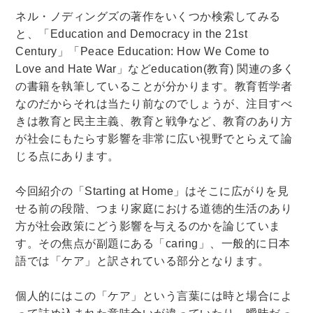
法律・ビジネス・事務資格関連
運輸・船舶・通信
ネル・ノディングズの著作をいくつか検索してみる
食品・衛生・福祉
と、「
Education and Democracy in the 21st
Century」「
Peace Education: How We Come to
Love and Hate War」などeducation(教育) 関連の多く
CD・DVD・Blu-ray
の書籍を執筆していることが分かります。教育哲学者
CD・DVD
なのだからそれは当たり前なのでしょうが、注目すべ
きは教育と民主主義、教育と戦争など、教育のあり方
が社会にもたらす影響を非常に広い視野でとらえて論
洋書
じる点にあります。
洋書
今回紹介の「Starting at Home」はそこに広がりを見
英語洋書
せる前の段階、つまり家庭における道徳的生活のあり
方が社会政策にどう影響を与えるのかを論じていま
その他
す。その焦点が副題にある「caring」、一般的に日本
語では「ケア」と訳されている部分となります。
その他
個人的にはこの「ケア」という言葉には時と場合によ
木版画・浮世絵