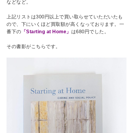
などなど。
理工書関係
上記リストは300円以上で買い取らせていただいたも
科学書・工学書・コンピュータ書籍
ので、下にいくほど買取額が高くなっております。一
宇宙学・天文学
工学書
数学書
海洋学
番下の
「Starting at Home」
は680円でした。
物理学
生物・バイオテクノロジー
科学書
その書影がこちらです。
農学
金属・鉱学
電気・通信
IT・テクノロジー・コンピュータ
エネルギー
他理工書
化学
地球科学・エコロジー
医学書・東洋医学書
歯学書・歯科衛生士
看護学書
眼科学
精神医学書
臨床医学一般
薬学書
針灸・漢方
リハビリテーション医学
伝統医学・東洋医学
基礎医学
小児科学
整形外科学