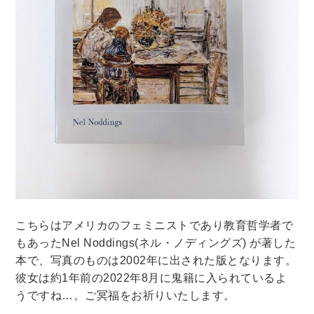
暮らし・趣味・実用書他
暮らしと健康
ガーデニング
クッキング・レシピ本・グルメ
住まい・インテリア
占い
手芸・クラフト
美容・着物・ファッション
趣味・スポーツ
自転車・サイクリング
釣り
キャンプ
他スポーツ
登山・ハイキング・クライミング
こちらは
アメリカのフェミニストであり教育哲学者で
資格検定・辞書辞典
もあった
Nel Noddings(ネル・ノディングズ) が
著した
公務員・教員採用試験
医療・看護資格
本で、写真のものは2002年に出された版となります。
彼女は約1年前の2022年8月に鬼籍に入られているよ
就職対策
英語学習
工学・技術・環境
うですね…。ご冥福をお祈りいたします。
語学検定・通訳
語学辞典・辞典