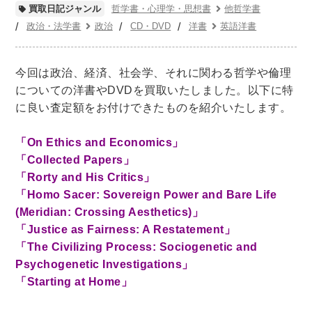
世界史
他歴史地理学
地図・地理・地域研究
哲学書・心理学・思想書
他哲学書
買取日記ジャンル
日本史
考古学書
政治・法学書
政治
CD・DVD
洋書
英語洋書
経済書・経営書・ビジネス書
今回は政治、経済、社会学、それに関わる哲学や倫理
ビジネス書
マーケティング・セールス
についての洋書やDVDを買取いたしました。以下に特
マネジメント・人材管理・リーダーシップ
経営学
に良い査定額をお付けできたものを紹介いたします。
経済学・経済事情
経理・アカウンティング
「On Ethics and Economics」
金融・ファイナンス・投資
「Collected Papers」
「Rorty and His Critics」
アート・建築・デザイン・音楽
「Homo Sacer: Sovereign Power and Bare Life
書道
インテリアデザイン・建築デザイン
(Meridian: Crossing Aesthetics)」
他建築・芸術
住宅建築
写真 ・絵画 ・美術
「Justice as Fairness: A Restatement」
建築家・建設・建築構造
彫刻・工芸
「The Civilizing Process: Sociogenetic and
Psychogenetic Investigations」
日本の伝統文化
東洋の建築
「Starting at Home」
楽譜・スコア・音楽書
西洋の建築