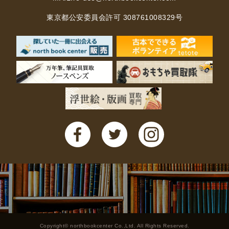
東京都公安委員会許可 308761008329号
Copyright© northbookcenter Co.,Ltd. All Rights Reserved.