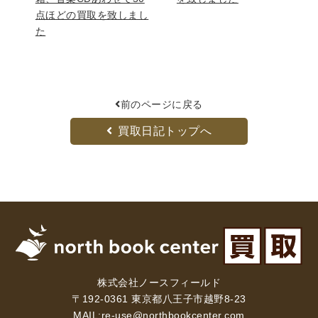
点ほどの買取を致しまし
木版画・浮世絵
た
前のページに戻る
買取日記トップへ
株式会社ノースフィールド
〒192-0361 東京都八王子市越野8-23
MAIL:
re-use@northbookcenter.com