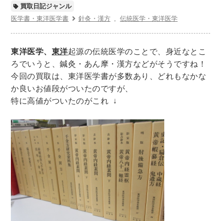
世界史
他歴史地理学
地図・地理・地域研究
買取日記ジャンル
日本史
考古学書
医学書・東洋医学書
針灸・漢方
伝統医学・東洋医学
経済書・経営書・ビジネス書
東洋医学、
東洋
起源の伝統医学のことで、身近なとこ
ビジネス書
マーケティング・セールス
ろでいうと、鍼灸・あん摩・漢方などがそうですね！
マネジメント・人材管理・リーダーシップ
経営学
今回の買取は、東洋医学書が多数あり、どれもなかな
経済学・経済事情
経理・アカウンティング
か良いお値段がついたのですが、
特に高値がついたのがこれ ↓
金融・ファイナンス・投資
アート・建築・デザイン・音楽
書道
インテリアデザイン・建築デザイン
他建築・芸術
住宅建築
写真 ・絵画 ・美術
建築家・建設・建築構造
彫刻・工芸
日本の伝統文化
東洋の建築
楽譜・スコア・音楽書
西洋の建築