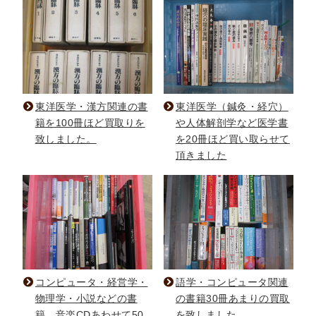
法律・ビジネス・事務資格関連
運輸・船舶・通信
食品・衛生・福祉
CD・DVD・Blu-ray
CD・DVD
東洋医学・漢方関連の書
東洋医学（鍼灸・経穴）
籍を100冊ほど買取りを
や人体解剖学など医学書
致しました。
を20冊ほど買い取らせて
洋書
頂きました
洋書
英語洋書
その他
その他
コンピュータ・経営学・
語学・コンピュータ関連
物理学・小説などの書
の書籍30冊あまりの買取
木版画・浮世絵
籍、音楽CDあわせて50
を致しました