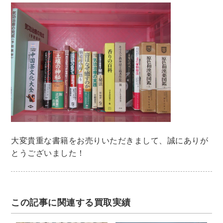
暮らし・趣味・実用書他
暮らしと健康
ガーデニング
クッキング・レシピ本・グルメ
住まい・インテリア
占い
手芸・クラフト
美容・着物・ファッション
趣味・スポーツ
自転車・サイクリング
釣り
キャンプ
大変貴重な書籍をお売りいただきまして、誠にありが
他スポーツ
登山・ハイキング・クライミング
とうございました！
資格検定・辞書辞典
公務員・教員採用試験
医療・看護資格
就職対策
英語学習
工学・技術・環境
この記事に関連する買取実績
語学検定・通訳
語学辞典・辞典