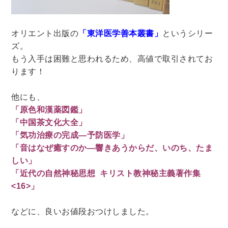
理工書関係
オリエント出版の
「東洋医学善本叢書」
というシリー
科学書・工学書・コンピュータ書籍
ズ。
宇宙学・天文学
工学書
数学書
海洋学
もう入手は困難と思われるため、高値で取引されてお
物理学
生物・バイオテクノロジー
科学書
ります！
農学
金属・鉱学
電気・通信
他にも、
IT・テクノロジー・コンピュータ
エネルギー
「原色和漢薬図鑑」
他理工書
化学
地球科学・エコロジー
「中国茶文化大全」
「気功治療の完成―予防医学」
医学書・東洋医学書
「音はなぜ癒すのか―響きあうからだ、いのち、たま
歯学書・歯科衛生士
看護学書
眼科学
しい」
精神医学書
臨床医学一般
薬学書
「近代の自然神秘思想 キリスト教神秘主義著作集
<16>」
針灸・漢方
リハビリテーション医学
伝統医学・東洋医学
基礎医学
小児科学
などに、良いお値段おつけしました。
整形外科学