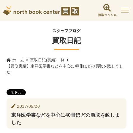
買取ジャンル
社会学書・人文書籍関係
スタッフブログ
買取日記
哲学書・心理学・思想書
他哲学書
倫理学・道徳
宗教書
心理学
文化人類学・民俗学
東洋哲学
東洋思想
ホーム
買取日記(実績)一覧
【買取実績】東洋医学書などを中心に40冊ほどの買取を致しまし
現象学
西洋哲学
言語学
論理学
た
政治・法学書
女性学
政治
法律学
環境・エコロジー
社会学
福祉 ・NGO・NPO
2017/05/20
軍事・外交・国際関係
東洋医学書などを中心に40冊ほどの買取を致しま
した
歴史書・地理