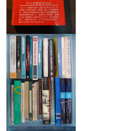
理工書関係
科学書・工学書・コンピュータ書籍
宇宙学・天文学
工学書
数学書
海洋学
物理学
生物・バイオテクノロジー
科学書
農学
金属・鉱学
電気・通信
IT・テクノロジー・コンピュータ
エネルギー
他理工書
化学
地球科学・エコロジー
医学書・東洋医学書
歯学書・歯科衛生士
看護学書
眼科学
精神医学書
臨床医学一般
薬学書
針灸・漢方
リハビリテーション医学
伝統医学・東洋医学
基礎医学
小児科学
整形外科学