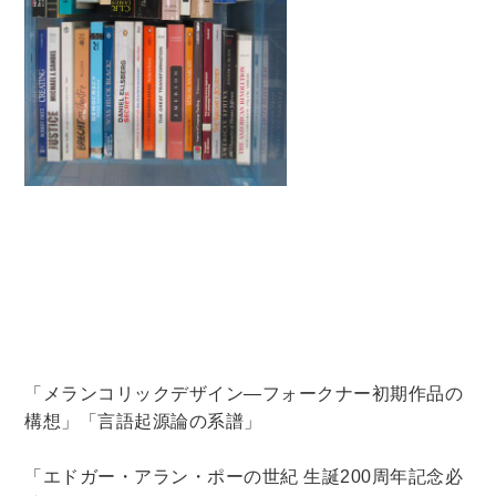
法律・ビジネス・事務資格関連
運輸・船舶・通信
食品・衛生・福祉
CD・DVD・Blu-ray
CD・DVD
洋書
洋書
英語洋書
その他
「メランコリックデザイン―フォークナー初期作品の
その他
構想」「言語起源論の系譜」
「エドガー・アラン・ポーの世紀 生誕
200
周年記念必
木版画・浮世絵