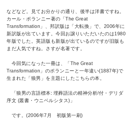
などなど。見てお分かりの通り、後半は洋書ですね。
カール・ポランニー著の「
The Great
Transformation
」、邦訳版は「大転換」で、
2006
年に
新訳版が出ています。今回お譲りいただいたのは
1980
年版でした。英語版も新版が出ているのですが旧版も
まだ人気ですね。さすが名著です。
今回気になった一冊は、「
The Great
Transformation
」のポランニーと一年違い
(1887
年
)
で
生まれた「狼男」を主題にしたこちらの本。
「狼男の言語標本
:
埋葬語法の精神分析
/
付・デリダ
序文
(
叢書・ウニベルシタス
)
」
です。
(2006
年
7
月 初版第一刷
)