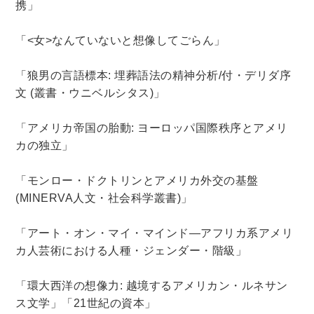
携」
木版画・浮世絵
「
<
女
>
なんていないと想像してごらん」
「狼男の言語標本
:
埋葬語法の精神分析
/
付・デリダ序
文
(
叢書・ウニベルシタス
)
」
「アメリカ帝国の胎動
:
ヨーロッパ国際秩序とアメリ
カの独立」
「モンロー・ドクトリンとアメリカ外交の基盤
(MINERVA
人文・社会科学叢書
)
」
「アート・オン・マイ・マインド―アフリカ系アメリ
カ人芸術における人種・ジェンダー・階級」
「環大西洋の想像力
:
越境するアメリカン・ルネサン
ス文学」「
21
世紀の資本」