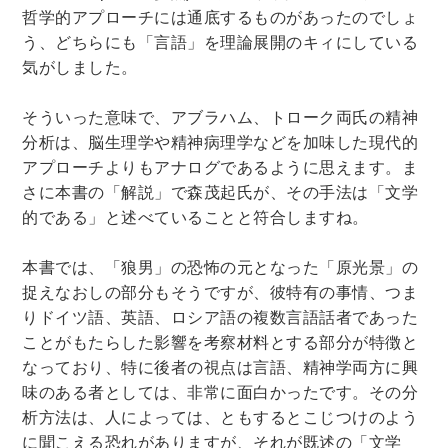
哲学的アプローチには通底するものがあったのでしょ
う、どちらにも「言語」を理論展開のキィにしている
気がしました。
そういった意味で、アブラハム、トローク両氏の精神
分析は、脳生理学や精神病理学などを加味した現代的
アプローチよりもアナログであるように思えます。ま
さに本書の「解説」で森茂起氏が、その手法は「文学
的である」と述べていることと符合しますね。
本書では、「狼男」の恐怖の元となった「原光景」の
捉えなおしの部分もそうですが、彼特有の事情、つま
りドイツ語、英語、ロシア語の複数言語話者であった
ことがもたらした影響を考察材料とする部分が特徴と
なっており、特に後者の視点は言語、精神学両方に興
味のある者としては、非常に面白かったです。その分
析方法は、人によっては、ともするとこじつけのよう
に聞こえる恐れがありますが、それが既述の「文学