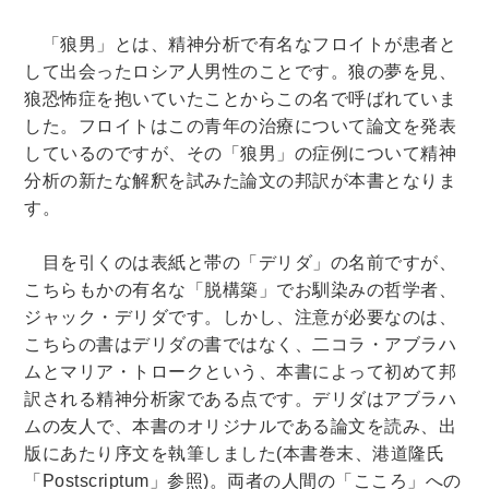
「狼男」とは、精神分析で有名なフロイトが患者と
して出会ったロシア人男性のことです。狼の夢を見、
狼恐怖症を抱いていたことからこの名で呼ばれていま
した。フロイトはこの青年の治療について論文を発表
しているのですが、その「狼男」の症例について精神
分析の新たな解釈を試みた論文の邦訳が本書となりま
す。
目を引くのは表紙と帯の「デリダ」の名前ですが、
こちらもかの有名な「脱構築」でお馴染みの哲学者、
ジャック・デリダです。しかし、注意が必要なのは、
こちらの書はデリダの書ではなく、二コラ・アブラハ
ムとマリア・トロークという、本書によって初めて邦
訳される精神分析家である点です。デリダはアブラハ
ムの友人で、本書のオリジナルである論文を読み、出
版にあたり序文を執筆しました
(
本書巻末、港道隆氏
「
Postscriptum
」参照
)
。両者の人間の「こころ」への