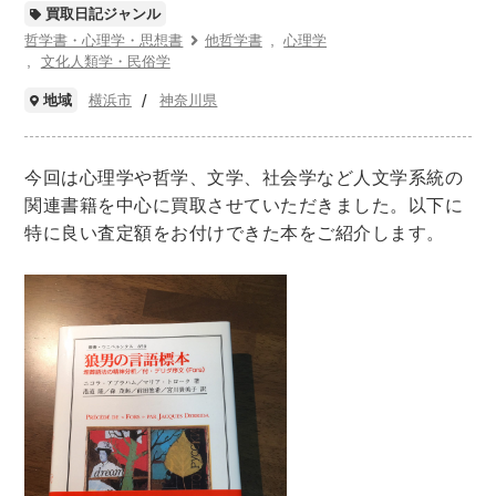
世界史
他歴史地理学
地図・地理・地域研究
買取日記ジャンル
日本史
考古学書
哲学書・心理学・思想書
他哲学書
心理学
文化人類学・民俗学
経済書・経営書・ビジネス書
横浜市
神奈川県
地域
ビジネス書
マーケティング・セールス
マネジメント・人材管理・リーダーシップ
経営学
今回は心理学や哲学、文学、社会学など人文学系統の
経済学・経済事情
経理・アカウンティング
関連書籍を中心に買取させていただきました。以下に
金融・ファイナンス・投資
特に良い査定額をお付けできた本をご紹介します。
アート・建築・デザイン・音楽
書道
インテリアデザイン・建築デザイン
他建築・芸術
住宅建築
写真 ・絵画 ・美術
建築家・建設・建築構造
彫刻・工芸
日本の伝統文化
東洋の建築
楽譜・スコア・音楽書
西洋の建築