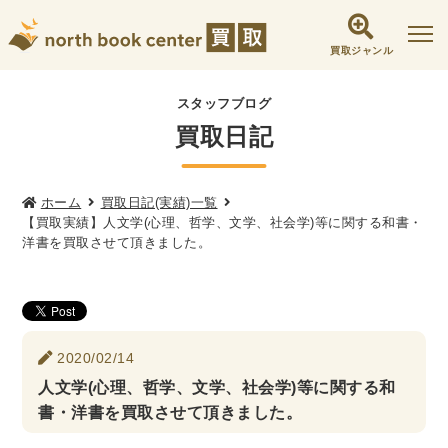
買取ジャンル
社会学書・人文書籍関係
スタッフブログ
買取日記
哲学書・心理学・思想書
他哲学書
倫理学・道徳
宗教書
心理学
文化人類学・民俗学
東洋哲学
東洋思想
ホーム
買取日記(実績)一覧
【買取実績】人文学(心理、哲学、文学、社会学)等に関する和書・
現象学
西洋哲学
言語学
論理学
洋書を買取させて頂きました。
政治・法学書
女性学
政治
法律学
環境・エコロジー
社会学
福祉 ・NGO・NPO
2020/02/14
軍事・外交・国際関係
人文学(心理、哲学、文学、社会学)等に関する和
書・洋書を買取させて頂きました。
歴史書・地理