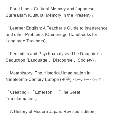
「
Fault Lines: Cultural Memory and Japanese
Surrealism (Cultural Memory in the Present)
」
「
Learner English: A Teacher’s Guide to Interference
and other Problems (Cambridge Handbooks for
Language Teachers)
」
「
Feminism and Psychoanalysis: The Daughter’s
Seduction (Language
，
Discourse
，
Society)
」
「
Metahistory: The Historical Imagination in
Nineteenth-Century Europe (
英語
)
ペーパーバック」
「
Creating
」「
Emerson
」「
The Great
Transformation
」
「
A History of Modern Japan: Revised Edition
」