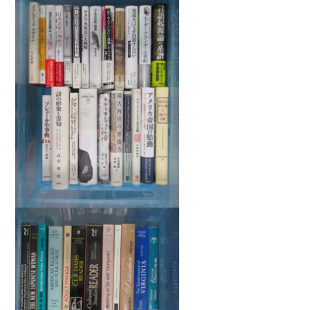
暮らし・趣味・実用書他
暮らしと健康
ガーデニング
クッキング・レシピ本・グルメ
住まい・インテリア
占い
手芸・クラフト
美容・着物・ファッション
趣味・スポーツ
自転車・サイクリング
釣り
キャンプ
他スポーツ
登山・ハイキング・クライミング
資格検定・辞書辞典
公務員・教員採用試験
医療・看護資格
就職対策
英語学習
工学・技術・環境
語学検定・通訳
語学辞典・辞典