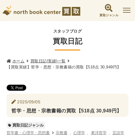
買取ジャンル
社会学書・人文書籍関係
スタッフブログ
買取日記
哲学書・心理学・思想書
他哲学書
倫理学・道徳
宗教書
心理学
文化人類学・民俗学
東洋哲学
東洋思想
ホーム
買取日記(実績)一覧
【買取実績】哲学・思想・宗教書籍の買取【518点 30,949円】
現象学
西洋哲学
言語学
論理学
政治・法学書
女性学
政治
法律学
環境・エコロジー
2025/09/05
社会学
福祉 ・NGO・NPO
哲学・思想・宗教書籍の買取【518点 30,949円】
軍事・外交・国際関係
買取日記ジャンル
歴史書・地理
哲学書・心理学・思想書
宗教書
心理学
東洋哲学
言語学