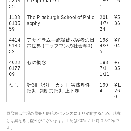
2393
n Paperbacks)
1/5/
16
35
1
1138
The Pittsburgh School of Philo
201
¥5
8135
sophy
4/7/
36
59
24
4414
アサイラム―施設被収容者の日
198
¥7
5180
常世界 (ゴッフマンの社会学3)
4/3/
04
32
5
4622
心の概念
198
¥7
0177
7/1
35
09
1/11
なし
計3冊 訳注・カント 実践理性
199
¥1,
批判+判断力批判 上下巻
4
26
0
買取額は市場の需要と供給のバランスにより変動するため、現在
とは異なる可能性がございます。上記は2025.7.17時点の金額で
す。