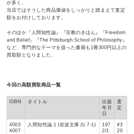
が多く、
法律・ビジネス・事務資格関連
運輸・船舶・通信
当店ではそうした商品価値をしっかりと踏まえて査定
食品・衛生・福祉
額をお付けしております。
そのほか『人間知性論』『宗教のきほん』『Freedom
CD・DVD・Blu-ray
and Belief』『The Pittsburgh School of Philosophy』
CD・DVD
など、専門的なテーマを扱った書籍も1冊300円以上の
買取額となりました。
洋書
洋書
英語洋書
今回の高額買取商品一覧
ISBN
タイトル
出版
査
その他
年月
定
日
その他
4003
人間知性論 1 (岩波文庫 白 7-1)
197
¥3
4007
2/1
20
木版画・浮世絵