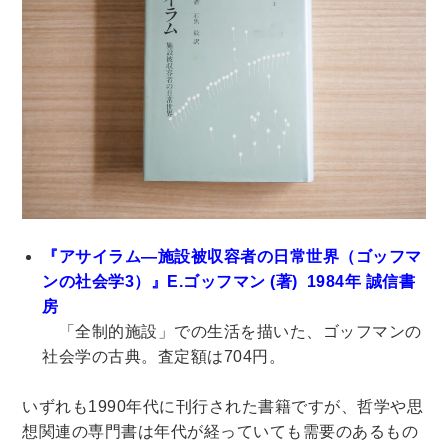
暮らし・趣味・実用書他
暮らしと健康
ガーデニング
クッキング・レシピ本・グルメ
住まい・インテリア
占い
手芸・クラフト
美容・着物・ファッション
趣味・スポーツ
『アサイラム―施設被収容者の日常世界（ゴッフマ
自転車・サイクリング
釣り
キャンプ
ンの社会学3）』E.ゴッフマン
(著)
1984年
誠信書
他スポーツ
登山・ハイキング・クライミング
房
「全制的施設」での生活を描いた、ゴッフマンの
資格検定・辞書辞典
社会学の古典。査定額は704円。
公務員・教員採用試験
医療・看護資格
就職対策
英語学習
工学・技術・環境
いずれも1990年代に刊行された書籍ですが、哲学や思
語学検定・通訳
語学辞典・辞典
想関連の専門書は年代が経っていても需要のあるもの