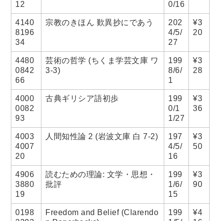
12
0/16
木版画・浮世絵
4140
宗教のきほん 歎異抄にであう
202
¥3
8196
4/5/
20
34
27
4480
芸術の哲学 (ちくま学芸文庫 ワ
199
¥3
0842
3-3)
8/6/
28
66
1
4000
古典ギリシア語初歩
199
¥3
0082
0/1
36
93
1/27
4003
人間知性論 2 (岩波文庫 白 7-2)
197
¥3
4007
4/5/
50
20
16
4906
読むための理論: 文学・思想・
199
¥3
3880
批評
1/6/
90
19
15
0198
Freedom and Belief (Clarendo
199
¥4