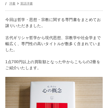
世界史
他歴史地理学
地図・地理・地域研究
洋書
英語洋書
日本史
考古学書
今回は哲学・思想・宗教に関する専門書をまとめてお
経済書・経営書・ビジネス書
譲りいただきました。
ビジネス書
マーケティング・セールス
マネジメント・人材管理・リーダーシップ
経営学
古代ギリシャ哲学から現代思想、宗教学や社会学まで
経済学・経済事情
経理・アカウンティング
幅広く、専門性の高いタイトルが数多く含まれていま
した。
金融・ファイナンス・投資
1点700円以上の買取額となった中からこちらの2冊を
アート・建築・デザイン・音楽
ご紹介いたします。
書道
インテリアデザイン・建築デザイン
他建築・芸術
住宅建築
写真 ・絵画 ・美術
建築家・建設・建築構造
彫刻・工芸
日本の伝統文化
東洋の建築
楽譜・スコア・音楽書
西洋の建築