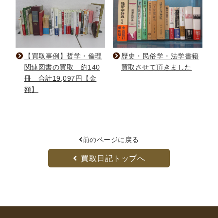
【買取事例】哲学・倫理
歴史・民俗学・法学書籍
関連図書の買取 約140
買取させて頂きました
冊 合計19,097円【金
額】
前のページに戻る
買取日記トップへ