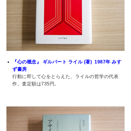
理工書関係
科学書・工学書・コンピュータ書籍
宇宙学・天文学
工学書
数学書
海洋学
物理学
生物・バイオテクノロジー
科学書
農学
金属・鉱学
電気・通信
IT・テクノロジー・コンピュータ
エネルギー
『心の概念』 ギルバート ライル
(著) 1987年 みす
他理工書
化学
地球科学・エコロジー
ず書房
行動に即して心をとらえた、ライルの哲学の代表
医学書・東洋医学書
作。査定額は735円。
歯学書・歯科衛生士
看護学書
眼科学
精神医学書
臨床医学一般
薬学書
針灸・漢方
リハビリテーション医学
伝統医学・東洋医学
基礎医学
小児科学
整形外科学